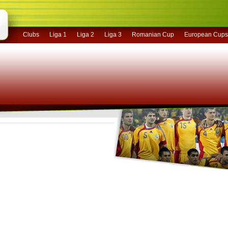
Clubs
Liga 1
Liga 2
Liga 3
Romanian Cup
European Cups