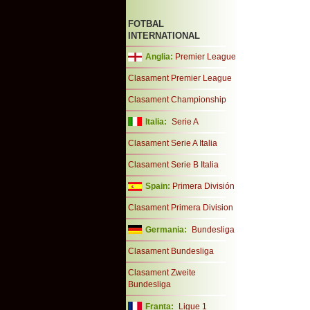
FOTBAL
INTERNATIONAL
Anglia:
Premier League
Clasament Premier League
Clasament Championship
Italia:
Serie A
Clasament Serie A Italia
Clasament Serie B Italia
Spain:
Primera División
Clasament Primera Division
Germania:
Bundesliga
Clasament Bundesliga
Clasament Zweite
Bundesliga
Franta:
Ligue 1