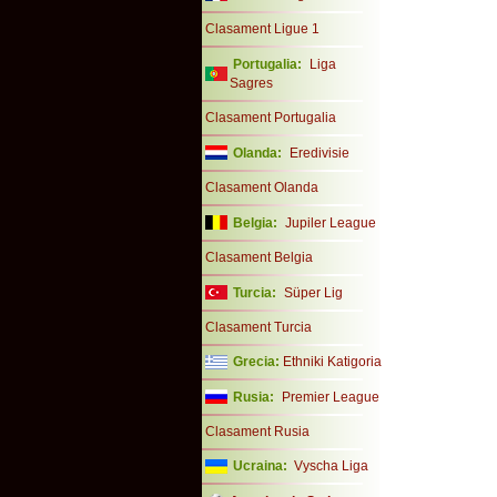
Clasament Ligue 1
Portugalia:
Liga
Sagres
Clasament Portugalia
Olanda:
Eredivisie
Clasament Olanda
Belgia:
Jupiler League
Clasament Belgia
Turcia:
Süper Lig
Clasament Turcia
Grecia:
Ethniki Katigoria
Rusia:
Premier League
Clasament Rusia
Ucraina:
Vyscha Liga