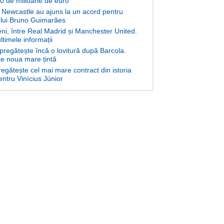
70 de milioane de euro
i Newcastle au ajuns la un acord pentru
l lui Bruno Guimarães
i, între Real Madrid și Manchester United.
timele informații
pregătește încă o lovitură după Barcola.
e noua mare țintă
egătește cel mai mare contract din istoria
entru Vinícius Júnior