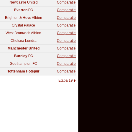
Newcastle United
Comparatie
Everton FC
Comparatie
Brighton & Hove Albion
Comparatie
Crystal Palace
Comparatie
West Bromwich Albion
Comparatie
Chelsea Londra
Comparatie
Manchester United
Comparatie
Burnley FC
Comparatie
Southampton FC
Comparatie
Tottenham Hotspur
Comparatie
Etapa 19