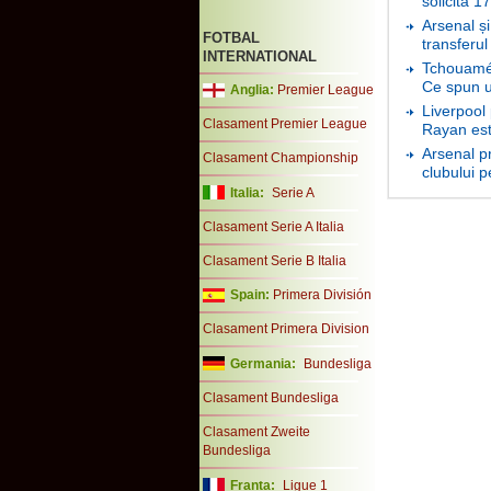
solicită 1
Arsenal ș
FOTBAL
transferu
INTERNATIONAL
Tchouamén
Ce spun ul
Anglia:
Premier League
Liverpool 
Clasament Premier League
Rayan est
Arsenal pr
Clasament Championship
clubului p
Italia:
Serie A
Clasament Serie A Italia
Clasament Serie B Italia
Spain:
Primera División
Clasament Primera Division
Germania:
Bundesliga
Clasament Bundesliga
Clasament Zweite
Bundesliga
Franta:
Ligue 1