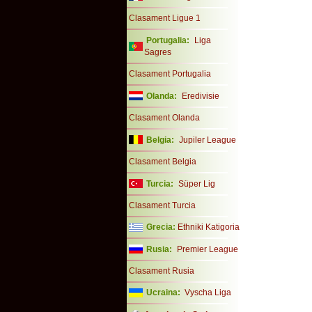
Clasament Ligue 1
Portugalia:
Liga
Sagres
Clasament Portugalia
Olanda:
Eredivisie
Clasament Olanda
Belgia:
Jupiler League
Clasament Belgia
Turcia:
Süper Lig
Clasament Turcia
Grecia:
Ethniki Katigoria
Rusia:
Premier League
Clasament Rusia
Ucraina:
Vyscha Liga