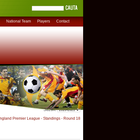
National Team
Players
Contact
Sezon:
gland Premier League - Standings - Round 18