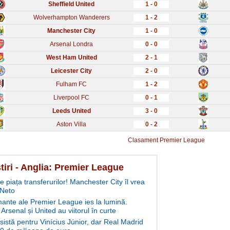
Sheffield United
1 - 0
Wolverhampton Wanderers
1 - 2
Manchester City
1 - 0
Arsenal Londra
0 - 0
West Ham United
2 - 1
Leicester City
2 - 0
Fulham FC
1 - 2
Liverpool FC
0 - 1
Leeds United
3 - 0
Aston Villa
0 - 2
Clasament Premier League
stiri - Anglia: Premier League
e piața transferurilor! Manchester City îl vrea
 Neto
mante ale Premier League ies la lumină.
 Arsenal și United au viitorul în curte
sistă pentru Vinícius Júnior, dar Real Madrid