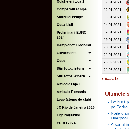
Golgheteri Liga 1
12.01.2021
Comparatii echipe
12.01.2021
Statistici echipe
13.01.2021
Cupa Ligii
14.01.2021
19.01.2021
Preliminarii EURO
2024
19.01.2021
Campionatul Mondial
20.01.2021
Clasamente
21.01.2021
Cupe
23.02.2021
Stiri fotbal intern
21.03.2021
Stiri fotbal extern
Etapa 17
Amicale Liga 1
Amicale Romania
Ultimele 
Logo (steme de club)
Lovitură p
pe Pedro
JO Rio de Janeiro 2016
Noile dia
Liga Naţiunilor
Liverpool,
EURO 2024
Arsenal in