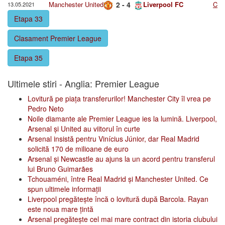
Manchester United
2 - 4
Liverpool FC
C
13.05.2021
Etapa 33
Clasament Premier League
Etapa 35
Ultimele stiri - Anglia: Premier League
Lovitură pe piața transferurilor! Manchester City îl vrea pe
Pedro Neto
Noile diamante ale Premier League ies la lumină. Liverpool,
Arsenal și United au viitorul în curte
Arsenal insistă pentru Vinícius Júnior, dar Real Madrid
solicită 170 de milioane de euro
Arsenal și Newcastle au ajuns la un acord pentru transferul
lui Bruno Guimarães
Tchouaméni, între Real Madrid și Manchester United. Ce
spun ultimele informații
Liverpool pregătește încă o lovitură după Barcola. Rayan
este noua mare țintă
Arsenal pregătește cel mai mare contract din istoria clubului