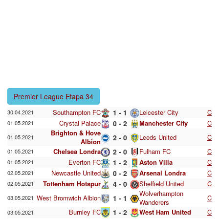
Premier League Etapa 34
Southampton FC
1 - 1
Leicester City
C
30.04.2021
Crystal Palace
0 - 2
Manchester City
C
01.05.2021
Brighton & Hove
2 - 0
Leeds United
C
01.05.2021
Albion
Chelsea Londra
2 - 0
Fulham FC
C
01.05.2021
Everton FC
1 - 2
Aston Villa
C
01.05.2021
Newcastle United
0 - 2
Arsenal Londra
C
02.05.2021
Tottenham Hotspur
4 - 0
Sheffield United
C
02.05.2021
Wolverhampton
West Bromwich Albion
1 - 1
C
03.05.2021
Wanderers
Burnley FC
1 - 2
West Ham United
C
03.05.2021