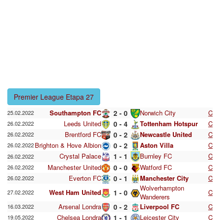
Premier League Etapa 27
Southampton FC
2 - 0
Norwich City
C
25.02.2022
Leeds United
0 - 4
Tottenham Hotspur
C
26.02.2022
Brentford FC
0 - 2
Newcastle United
C
26.02.2022
Brighton & Hove Albion
0 - 2
Aston Villa
C
26.02.2022
Crystal Palace
1 - 1
Burnley FC
C
26.02.2022
Manchester United
0 - 0
Watford FC
C
26.02.2022
Everton FC
0 - 1
Manchester City
C
26.02.2022
Wolverhampton
West Ham United
1 - 0
C
27.02.2022
Wanderers
Arsenal Londra
0 - 2
Liverpool FC
C
16.03.2022
Chelsea Londra
1 - 1
Leicester City
C
19.05.2022