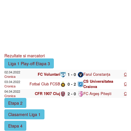
Rezultate si marcatori
Liga 1 Play-off Etapa 3
02.04.2022
FC Voluntari
1 - 0
Farul Constanța
C
Cronica
CS Universitatea
03.04.2022
Fotbal Club FCSB
0 - 2
C
Cronica
Craiova
04.04.2022
CFR 1907 Cluj
2 - 0
FC Argeș Pitești
C
Cronica
Etapa 2
Clasament Liga 1
Etapa 4