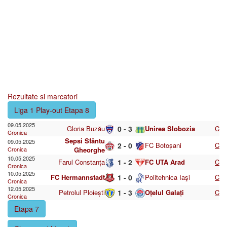
Rezultate si marcatori
Liga 1 Play-out Etapa 8
09.05.2025
Gloria Buzău
0 - 3
Unirea Slobozia
C
Cronica
Sepsi Sfântu
09.05.2025
2 - 0
FC Botoșani
C
Cronica
Gheorghe
10.05.2025
Farul Constanța
1 - 2
FC UTA Arad
C
Cronica
10.05.2025
FC Hermannstadt
1 - 0
Politehnica Iaşi
C
Cronica
12.05.2025
Petrolul Ploiești
1 - 3
Oțelul Galați
C
Cronica
Etapa 7