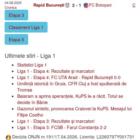
04.08.2025
Rapid București
2 - 1
FC Botoșani
C
Cronica
Etapa 3
Clasament Liga 1
Etapa 5
Ultimele stiri - Liga 1
Statistici Liga 1
Liga 1 - Etapa 4: Rezultate şi marcatori
Liga 1 - Etapa 4: FC UTA Arad - Rapid București 0-0
Umilință istorică în Gruia. CFR Cluj a fost spulberată de
Tromsø
Baiaram a aprins speranțele, KuPS le-a răcit. Totul se
decide în Bănie
Gazonul sintetic, provocarea Craiovei la KuPS. Mesajul lui
Filipe Coelho
Liga 1 - Etapa 3: Rezultate şi marcatori
Liga 1 - Etapa 3: FCSB - Farul Constanța 2-2
Decizia ONJN nr.191/17.04.2026, Licenta: L2260797Y001731