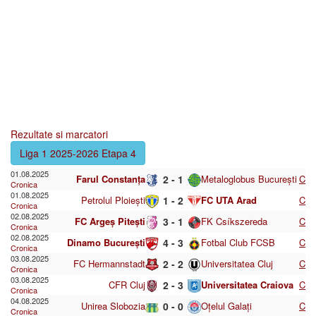
Rezultate si marcatori
Liga 1 2025-2026 Etapa 4
01.08.2025
Farul Constanța
2 - 1
Metaloglobus București
C
Cronica
01.08.2025
Petrolul Ploiești
1 - 2
FC UTA Arad
C
Cronica
02.08.2025
FC Argeș Pitești
3 - 1
FK Csíkszereda
C
Cronica
02.08.2025
Dinamo București
4 - 3
Fotbal Club FCSB
C
Cronica
03.08.2025
FC Hermannstadt
2 - 2
Universitatea Cluj
C
Cronica
03.08.2025
CFR Cluj
2 - 3
Universitatea Craiova
C
Cronica
04.08.2025
Unirea Slobozia
0 - 0
Oțelul Galați
C
Cronica