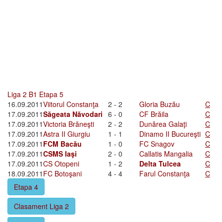
Liga 2 B1 Etapa 5
16.09.2011
Viitorul Constanţa
2 - 2
Gloria Buzău
C
17.09.2011
Săgeata Năvodari
6 - 0
CF Brăila
C
17.09.2011
Victoria Brăneşti
2 - 2
Dunărea Galaţi
C
17.09.2011
Astra II Giurgiu
1 - 1
Dinamo II Bucureşti
C
17.09.2011
FCM Bacău
1 - 0
FC Snagov
C
17.09.2011
CSMS Iaşi
2 - 0
Callatis Mangalia
C
17.09.2011
CS Otopeni
1 - 2
Delta Tulcea
C
18.09.2011
FC Botoşani
4 - 4
Farul Constanţa
C
Etapa 4
Clasament Liga 2