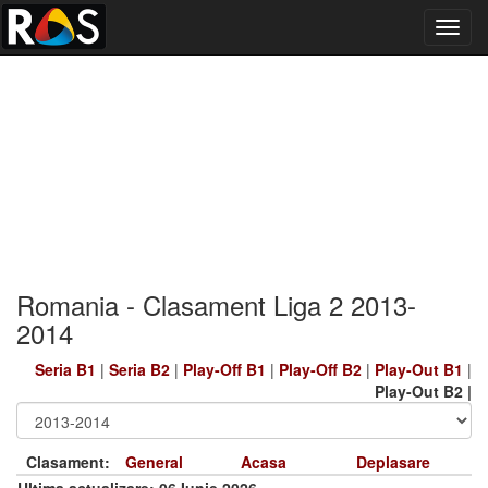
Toggl
navig
Romania - Clasament Liga 2 2013-
2014
Seria B1
|
Seria B2
|
Play-Off B1
|
Play-Off B2
|
Play-Out B1
|
Play-Out B2 |
Clasament:
General
Acasa
Deplasare