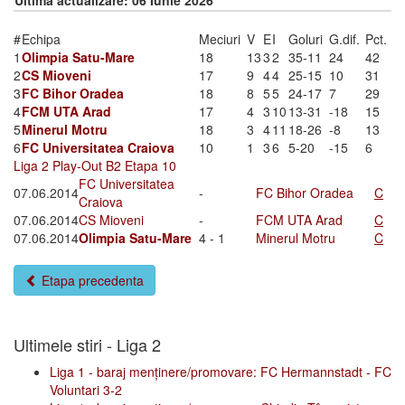
Ultima actualizare: 06 Iunie 2026
#
Echipa
Meciuri
V
E
I
Goluri
G.dif.
Pct.
1
Olimpia Satu-Mare
18
13
3
2
35-11
24
42
2
CS Mioveni
17
9
4
4
25-15
10
31
3
FC Bihor Oradea
18
8
5
5
24-17
7
29
4
FCM UTA Arad
17
4
3
10
13-31
-18
15
5
Minerul Motru
18
3
4
11
18-26
-8
13
6
FC Universitatea Craiova
10
1
3
6
5-20
-15
6
Liga 2 Play-Out B2 Etapa 10
FC Universitatea
07.06.2014
-
FC Bihor Oradea
C
Craiova
07.06.2014
CS Mioveni
-
FCM UTA Arad
C
07.06.2014
Olimpia Satu-Mare
4 - 1
Minerul Motru
C
Etapa precedenta
Ultimele stiri - Liga 2
Liga 1 - baraj menținere/promovare: FC Hermannstadt - FC
Voluntari 3-2