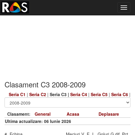
Toggl
navig
Clasament C3 2008-2009
Seria C1
|
Seria C2
|
Seria C3 |
Seria C4
|
Seria C5
|
Seria C6
|
Clasament:
General
Acasa
Deplasare
Ultima actualizare: 06 Iunie 2026
#
Echipa
Meciuri
V
E
I
Goluri
G.dif.
Pct.