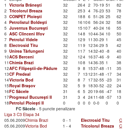
1
Victoria Brăneşti
32
26
4
2
70-19
51
82
2
Tricolorul Breaza
32
25
3
4
76-23
53
78
3
CONPET Ploieşti
32
18
8
6
51-26
25
62
4
Petrolistul Boldeşti
32
16
10
6
56-24
32
58
5
Juventus Bucureşti
32
15
10
7
40-24
16
55
6
ASC Clinceni Ilfov
32
14
8
10
44-34
10
50
7
Petrolul Videle
32
12
9
11
30-29
1
45
8
Electrosid Titu
32
11
9
12
34-29
5
42
9
Unirea Tărlungeni
32
11
7
14
32-40
-8
40
10
ACS Berceni
32
12
4
16
37-46
-9
40
11
Chimia Brazi
32
10
8
14
36-35
1
38
12
AFC Filipeştii-de-Pădure
32
9
8
15
37-48
-11
35
13
CF Predeal
32
7
13
12
31-48
-17
34
14
Victoria Bod
32
8
7
17
32-55
-23
31
15
Royal Braşov
32
5
9
18
30-52
-22
24
16
FC Săcele
31
6
5
20
19-66
-47
18
17
Progresul Bucureşti II
31
3
4
24
11-68
-57
13
18
Petrolul Ploieşti II
0
0
0
0
0-0
0
0
FC Săcele
- 5 puncte penalizare
Liga 3 C3 Etapa 34
05.06.2009
Chimia Brazi
0 - 1
Electrosid Titu
C
05.06.2009
Victoria Bod
1 - 4
Tricolorul Breaza
C