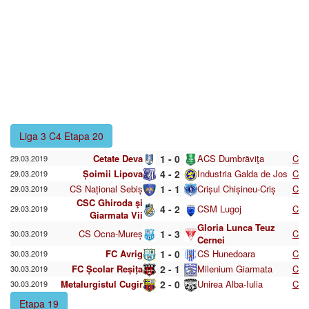
Liga 3 C4 Etapa 20
Cetate Deva
1 - 0
ACS Dumbrăviţa
C
29.03.2019
Șoimii Lipova
4 - 2
Industria Galda de Jos
C
29.03.2019
CS Național Sebiș
1 - 1
Crișul Chișineu-Criș
C
29.03.2019
CSC Ghiroda şi
4 - 2
CSM Lugoj
C
29.03.2019
Giarmata Vii
Gloria Lunca Teuz
CS Ocna-Mureș
1 - 3
C
30.03.2019
Cernei
FC Avrig
1 - 0
CS Hunedoara
C
30.03.2019
FC Școlar Reșița
2 - 1
Milenium Giarmata
C
30.03.2019
Metalurgistul Cugir
2 - 0
Unirea Alba-Iulia
C
30.03.2019
Etapa 19