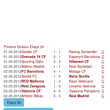
Primera Division Etapa 20
01.05.2012
Getafe CF
1 - 1
Racing Santander
C
01.05.2012
Granada 74 CF
2 - 1
Espanyol Barcelona
C
01.05.2012
Sporting Gijón
2 - 3
Villarreal CF
C
02.05.2012
Atlético Madrid
1 - 1
Real Sociedad
C
02.05.2012
FC Barcelona
4 - 1
Málaga CF
C
02.05.2012
Sevilla FC
1 - 2
Betis Sevilla
C
02.05.2012
RCD Mallorca
1 - 0
Rayo Vallecano
C
02.05.2012
Real Zaragoza
1 - 0
Levante Valencia
C
02.05.2012
Valencia CF
4 - 0
Osasuna Pamplona
C
02.05.2012
Athletic Bilbao
0 - 3
Real Madrid
C
Etapa 36