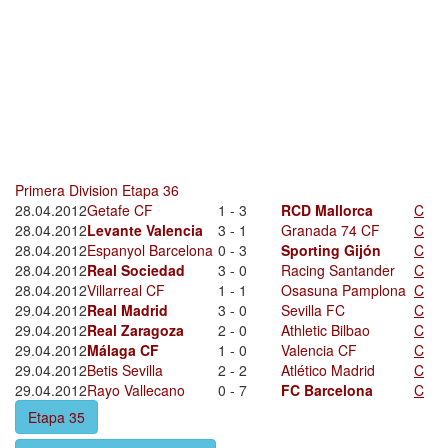
Primera Division Etapa 36
28.04.2012
Getafe CF
1 - 3
RCD Mallorca
C
28.04.2012
Levante Valencia
3 - 1
Granada 74 CF
C
28.04.2012
Espanyol Barcelona
0 - 3
Sporting Gijón
C
28.04.2012
Real Sociedad
3 - 0
Racing Santander
C
28.04.2012
Villarreal CF
1 - 1
Osasuna Pamplona
C
29.04.2012
Real Madrid
3 - 0
Sevilla FC
C
29.04.2012
Real Zaragoza
2 - 0
Athletic Bilbao
C
29.04.2012
Málaga CF
1 - 0
Valencia CF
C
29.04.2012
Betis Sevilla
2 - 2
Atlético Madrid
C
29.04.2012
Rayo Vallecano
0 - 7
FC Barcelona
C
Etapa 35