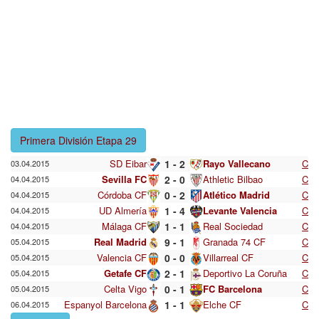
Primera División Etapa 29
SD Eibar
1 - 2
Rayo Vallecano
C
03.04.2015
Sevilla FC
2 - 0
Athletic Bilbao
C
04.04.2015
Córdoba CF
0 - 2
Atlético Madrid
C
04.04.2015
UD Almería
1 - 4
Levante Valencia
C
04.04.2015
Málaga CF
1 - 1
Real Sociedad
C
04.04.2015
Real Madrid
9 - 1
Granada 74 CF
C
05.04.2015
Valencia CF
0 - 0
Villarreal CF
C
05.04.2015
Getafe CF
2 - 1
Deportivo La Coruña
C
05.04.2015
Celta Vigo
0 - 1
FC Barcelona
C
05.04.2015
Espanyol Barcelona
1 - 1
Elche CF
C
06.04.2015