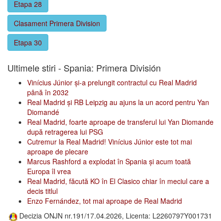
Etapa 28
Clasament Primera Division
Etapa 30
Ultimele stiri - Spania: Primera División
Vinícius Júnior și-a prelungit contractul cu Real Madrid
până în 2032
Real Madrid și RB Leipzig au ajuns la un acord pentru Yan
Diomandé
Real Madrid, foarte aproape de transferul lui Yan Diomande
după retragerea lui PSG
Cutremur la Real Madrid! Vinícius Júnior este tot mai
aproape de plecare
Marcus Rashford a explodat în Spania și acum toată
Europa îl vrea
Real Madrid, făcută KO în El Clasico chiar în meciul care a
decis titlul
Enzo Fernández, tot mai aproape de Real Madrid
Decizia ONJN nr.191/17.04.2026, Licenta: L2260797Y001731