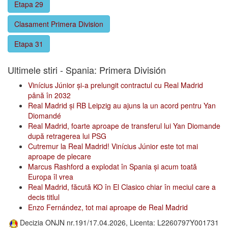
Etapa 29
Clasament Primera Division
Etapa 31
Ultimele stiri - Spania: Primera División
Vinícius Júnior și-a prelungit contractul cu Real Madrid
până în 2032
Real Madrid și RB Leipzig au ajuns la un acord pentru Yan
Diomandé
Real Madrid, foarte aproape de transferul lui Yan Diomande
după retragerea lui PSG
Cutremur la Real Madrid! Vinícius Júnior este tot mai
aproape de plecare
Marcus Rashford a explodat în Spania și acum toată
Europa îl vrea
Real Madrid, făcută KO în El Clasico chiar în meciul care a
decis titlul
Enzo Fernández, tot mai aproape de Real Madrid
Decizia ONJN nr.191/17.04.2026, Licenta: L2260797Y001731