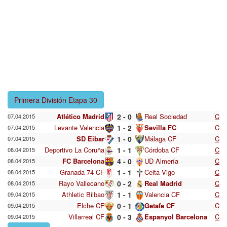
Primera División Etapa 30
Atlético Madrid
2 - 0
Real Sociedad
C
07.04.2015
Levante Valencia
1 - 2
Sevilla FC
C
07.04.2015
SD Eibar
1 - 0
Málaga CF
C
07.04.2015
Deportivo La Coruña
1 - 1
Córdoba CF
C
08.04.2015
FC Barcelona
4 - 0
UD Almería
C
08.04.2015
Granada 74 CF
1 - 1
Celta Vigo
C
08.04.2015
Rayo Vallecano
0 - 2
Real Madrid
C
08.04.2015
Athletic Bilbao
1 - 1
Valencia CF
C
09.04.2015
Elche CF
0 - 1
Getafe CF
C
09.04.2015
Villarreal CF
0 - 3
Espanyol Barcelona
C
09.04.2015