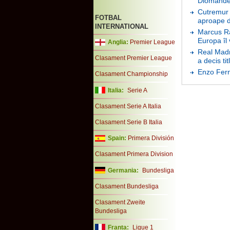
Diomande 
Cutremur 
FOTBAL
aproape d
INTERNATIONAL
Marcus Ra
Europa îl
Anglia:
Premier League
Real Madri
Clasament Premier League
a decis tit
Enzo Fern
Clasament Championship
Italia:
Serie A
Clasament Serie A Italia
Clasament Serie B Italia
Spain:
Primera División
Clasament Primera Division
Germania:
Bundesliga
Clasament Bundesliga
Clasament Zweite
Bundesliga
Franta:
Ligue 1