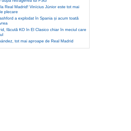
după retragerea lui PSG
la Real Madrid! Vinícius Júnior este tot mai
e plecare
shford a explodat în Spania și acum toată
 vrea
d, făcută KO în El Clasico chiar în meciul care
lul
ández, tot mai aproape de Real Madrid