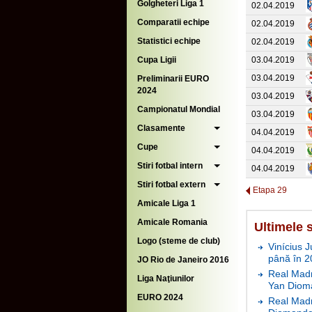
Golgheteri Liga 1
02.04.2019
Comparatii echipe
02.04.2019
Statistici echipe
02.04.2019
Cupa Ligii
03.04.2019
03.04.2019
Preliminarii EURO
2024
03.04.2019
Campionatul Mondial
03.04.2019
Clasamente
04.04.2019
Cupe
04.04.2019
Stiri fotbal intern
04.04.2019
Stiri fotbal extern
Etapa 29
Amicale Liga 1
Amicale Romania
Ultimele s
Logo (steme de club)
Vinícius J
până în 2
JO Rio de Janeiro 2016
Real Madr
Liga Naţiunilor
Yan Diom
EURO 2024
Real Madr