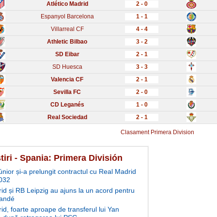
Atlético Madrid
2 - 0
Espanyol Barcelona
1 - 1
Villarreal CF
4 - 4
Athletic Bilbao
3 - 2
SD Eibar
2 - 1
SD Huesca
3 - 3
Valencia CF
2 - 1
Sevilla FC
2 - 0
CD Leganés
1 - 0
Real Sociedad
2 - 1
Clasament Primera Division
tiri - Spania: Primera División
únior și-a prelungit contractul cu Real Madrid
032
id și RB Leipzig au ajuns la un acord pentru
andé
id, foarte aproape de transferul lui Yan