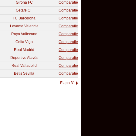
Girona FC
Comparatie
Getafe CF
Comparatie
FC Barcelona
Comparatie
Levante Valencia
Comparatie
Rayo Vallecano
Comparatie
Celta Vigo
Comparatie
Real Madrid
Comparatie
Deportivo Alavés
Comparatie
Real Valladolid
Comparatie
Betis Sevilla
Comparatie
Etapa 31