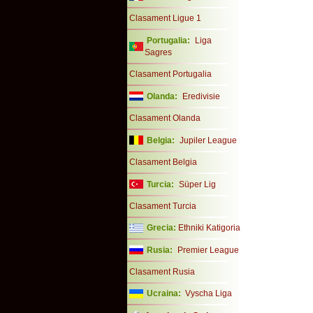
Clasament Ligue 1
Portugalia:
Liga
Sagres
Clasament Portugalia
Olanda:
Eredivisie
Clasament Olanda
Belgia:
Jupiler League
Clasament Belgia
Turcia:
Süper Lig
Clasament Turcia
Grecia:
Ethniki Katigoria
Rusia:
Premier League
Clasament Rusia
Ucraina:
Vyscha Liga