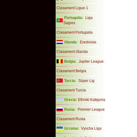
Clasament Ligue 1
Portugalia:
Liga
Sagres
Clasament Portugalia
Olanda:
Eredivisie
Clasament Olanda
Belgia:
Jupiler League
Clasament Belgia
Turcia:
Süper Lig
Clasament Turcia
Grecia:
Ethniki Katigoria
Rusia:
Premier League
Clasament Rusia
Ucraina:
Vyscha Liga