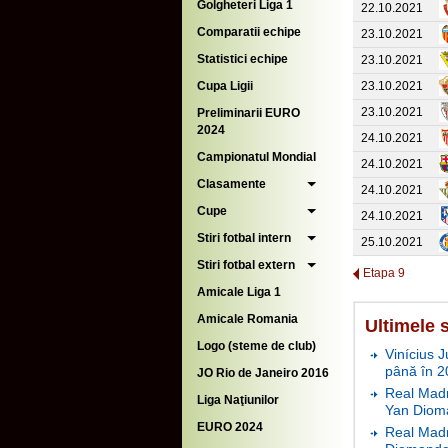
Golgheteri Liga 1
22.10.2021
Comparatii echipe
23.10.2021
Statistici echipe
23.10.2021
Cupa Ligii
23.10.2021
23.10.2021
Preliminarii EURO
2024
24.10.2021
Campionatul Mondial
24.10.2021
Clasamente
24.10.2021
Cupe
24.10.2021
Stiri fotbal intern
25.10.2021
Stiri fotbal extern
Etapa 9
Amicale Liga 1
Amicale Romania
Ultimele s
Logo (steme de club)
Vinícius J
până în 2
JO Rio de Janeiro 2016
Real Madr
Liga Naţiunilor
Yan Diom
EURO 2024
Real Madr