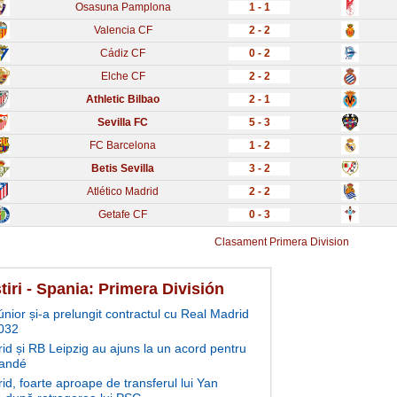
Osasuna Pamplona
1 - 1
Valencia CF
2 - 2
Cádiz CF
0 - 2
Elche CF
2 - 2
Athletic Bilbao
2 - 1
Sevilla FC
5 - 3
FC Barcelona
1 - 2
Betis Sevilla
3 - 2
Atlético Madrid
2 - 2
Getafe CF
0 - 3
Clasament Primera Division
tiri - Spania: Primera División
únior și-a prelungit contractul cu Real Madrid
032
id și RB Leipzig au ajuns la un acord pentru
andé
id, foarte aproape de transferul lui Yan