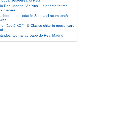
după retragerea lui PSG
la Real Madrid! Vinícius Júnior este tot mai
e plecare
shford a explodat în Spania și acum toată
 vrea
d, făcută KO în El Clasico chiar în meciul care
lul
ández, tot mai aproape de Real Madrid