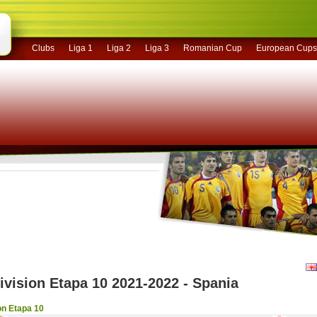
Clubs
Liga 1
Liga 2
Liga 3
Romanian Cup
European Cups
ivision Etapa 10 2021-2022 - Spania
on Etapa 10