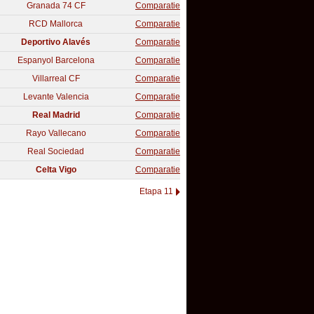
Granada 74 CF
Comparatie
RCD Mallorca
Comparatie
Deportivo Alavés
Comparatie
Espanyol Barcelona
Comparatie
Villarreal CF
Comparatie
Levante Valencia
Comparatie
Real Madrid
Comparatie
Rayo Vallecano
Comparatie
Real Sociedad
Comparatie
Celta Vigo
Comparatie
Etapa 11