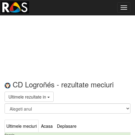
Toggl
navig
CD Logroñés - rezultate meciuri
Ultimele rezultate in
Ultimele meciuri
Acasa
Deplasare
Spania