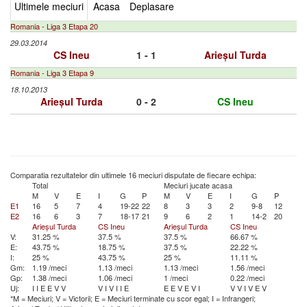
Ultimele meciuri
Acasa
Deplasare
Romania - Liga 3 Etapa 20
29.03.2014
CS Ineu
1 - 1
Arieșul Turda
Romania - Liga 3 Etapa 9
18.10.2013
Arieșul Turda
0 - 2
CS Ineu
Comparatia rezultatelor din ultimele 16 meciuri disputate de fiecare echipa:
Total
Meciuri jucate acasa
M
V
E
I
G
P
M
V
E
I
G
P
E1
16
5
7
4
19-22
22
8
3
3
2
9-8
12
E2
16
6
3
7
18-17
21
9
6
2
1
14-2
20
Arieșul Turda
CS Ineu
Arieșul Turda
CS Ineu
V:
31.25 %
37.5 %
37.5 %
66.67 %
E:
43.75 %
18.75 %
37.5 %
22.22 %
I:
25 %
43.75 %
25 %
11.11 %
Gm:
1.19 /meci
1.13 /meci
1.13 /meci
1.56 /meci
Gp:
1.38 /meci
1.06 /meci
1 /meci
0.22 /meci
Uj:
I
I
E
E
V
V
V
I
V
I
I
E
E
E
V
E
V
I
V
V
I
V
E
V
*M = Meciuri; V = Victorii; E = Meciuri terminate cu scor egal; I = Infrangeri;