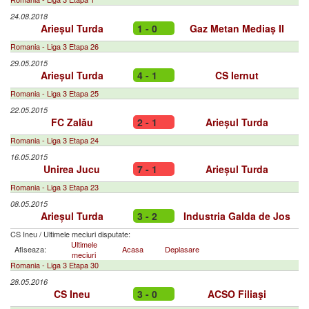
24.08.2018
Arieșul Turda
1 - 0
Gaz Metan Mediaș II
Romania - Liga 3 Etapa 26
29.05.2015
Arieșul Turda
4 - 1
CS Iernut
Romania - Liga 3 Etapa 25
22.05.2015
FC Zalău
2 - 1
Arieșul Turda
Romania - Liga 3 Etapa 24
16.05.2015
Unirea Jucu
7 - 1
Arieșul Turda
Romania - Liga 3 Etapa 23
08.05.2015
Arieșul Turda
3 - 2
Industria Galda de Jos
CS Ineu
/
Ultimele meciuri disputate:
Ultimele
Afiseaza:
Acasa
Deplasare
meciuri
Romania - Liga 3 Etapa 30
28.05.2016
CS Ineu
3 - 0
ACSO Filiaşi