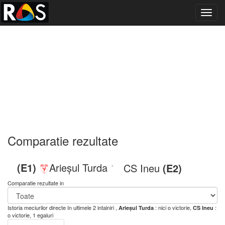
Toggl
navig
Comparatie rezultate
(E1)
Arieșul Turda
CS Ineu
(E2)
-
Comparatie rezultate in
Istoria meciurilor directe
In ultimele 2 intalniri ,
: nici o victorie,
:
Arieșul Turda
CS Ineu
o victorie, 1 egaluri