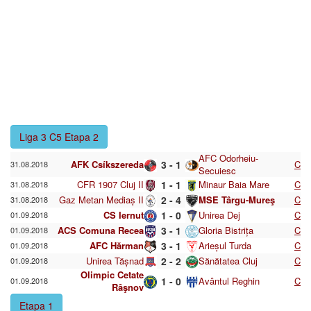
Liga 3 C5 Etapa 2
AFC Odorheiu-
AFK Csíkszereda
3 - 1
C
31.08.2018
Secuiesc
CFR 1907 Cluj II
1 - 1
Minaur Baia Mare
C
31.08.2018
Gaz Metan Mediaș II
2 - 4
MSE Târgu-Mureş
C
31.08.2018
CS Iernut
1 - 0
Unirea Dej
C
01.09.2018
ACS Comuna Recea
3 - 1
Gloria Bistrița
C
01.09.2018
AFC Hărman
3 - 1
Arieșul Turda
C
01.09.2018
Unirea Tășnad
2 - 2
Sănătatea Cluj
C
01.09.2018
Olimpic Cetate
1 - 0
Avântul Reghin
C
01.09.2018
Râşnov
Etapa 1