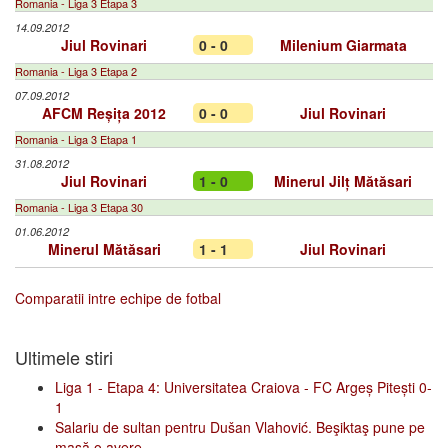
Romania - Liga 3 Etapa 3
14.09.2012
Jiul Rovinari
0 - 0
Milenium Giarmata
Romania - Liga 3 Etapa 2
07.09.2012
AFCM Reșița 2012
0 - 0
Jiul Rovinari
Romania - Liga 3 Etapa 1
31.08.2012
Jiul Rovinari
1 - 0
Minerul Jilț Mătăsari
Romania - Liga 3 Etapa 30
01.06.2012
Minerul Mătăsari
1 - 1
Jiul Rovinari
Comparatii intre echipe de fotbal
Ultimele stiri
Liga 1 - Etapa 4: Universitatea Craiova - FC Argeș Pitești 0-
1
Salariu de sultan pentru Dušan Vlahović. Beşiktaş pune pe
masă o avere