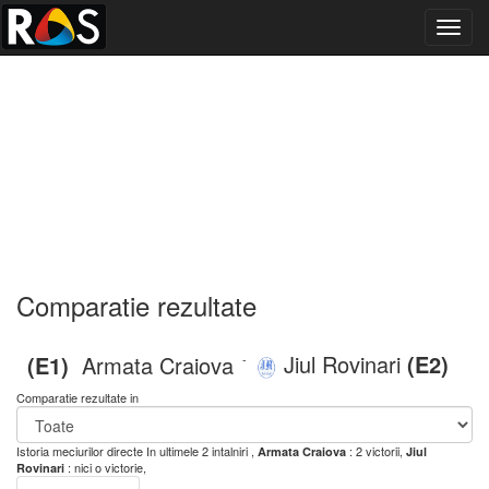
Toggl
navig
Comparatie rezultate
Jiul Rovinari
(E2)
(E1)
Armata Craiova
-
Comparatie rezultate in
Istoria meciurilor directe
In ultimele 2 intalniri ,
: 2 victorii,
Armata Craiova
Jiul
: nici o victorie,
Rovinari