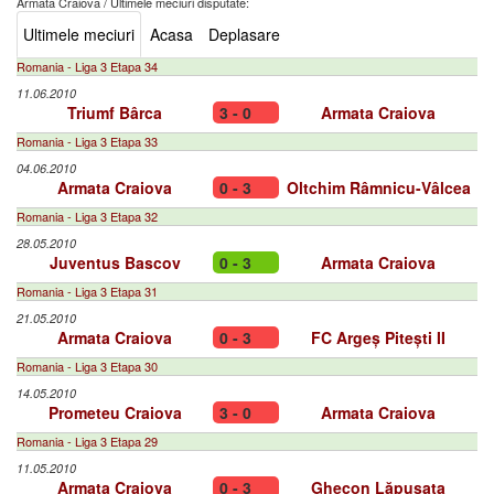
Armata Craiova
/
Ultimele meciuri disputate:
Ultimele meciuri
Acasa
Deplasare
Romania - Liga 3 Etapa 34
11.06.2010
Triumf Bârca
3 - 0
Armata Craiova
Romania - Liga 3 Etapa 33
04.06.2010
Armata Craiova
0 - 3
Oltchim Râmnicu-Vâlcea
Romania - Liga 3 Etapa 32
28.05.2010
Juventus Bascov
0 - 3
Armata Craiova
Romania - Liga 3 Etapa 31
21.05.2010
Armata Craiova
0 - 3
FC Argeș Pitești II
Romania - Liga 3 Etapa 30
14.05.2010
Prometeu Craiova
3 - 0
Armata Craiova
Romania - Liga 3 Etapa 29
11.05.2010
Armata Craiova
0 - 3
Ghecon Lăpușata