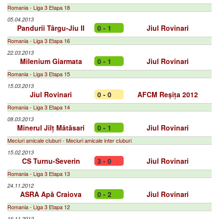
Romania - Liga 3 Etapa 18
05.04.2013
Pandurii Târgu-Jiu II
0 - 1
Jiul Rovinari
Romania - Liga 3 Etapa 16
22.03.2013
Milenium Giarmata
0 - 1
Jiul Rovinari
Romania - Liga 3 Etapa 15
15.03.2013
Jiul Rovinari
0 - 0
AFCM Reșița 2012
Romania - Liga 3 Etapa 14
08.03.2013
Minerul Jilț Mătăsari
0 - 1
Jiul Rovinari
Meciuri amicale cluburi - Meciuri amicale inter cluburi
15.02.2013
CS Turnu-Severin
3 - 0
Jiul Rovinari
Romania - Liga 3 Etapa 13
24.11.2012
ASRA Apă Craiova
0 - 2
Jiul Rovinari
Romania - Liga 3 Etapa 12
16.11.2012