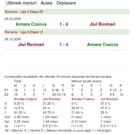
Ultimele meciuri
Acasa
Deplasare
Romania - Liga 3 Etapa 29
05.05.2009
Armata Craiova
1 - 0
Jiul Rovinari
Romania - Liga 3 Etapa 12
28.10.2008
Jiul Rovinari
1 - 4
Armata Craiova
Comparatia rezultatelor din ultimele 16 meciuri disputate de fiecare echipa:
Total
Meciuri jucate acasa
M
V
E
I
G
P
M
V
E
I
G
P
E1
16
1
2
13
6-36
5
7
0
2
5
0-15
2
E2
16
5
4
7
20-23
19
8
3
3
2
8-8
12
Armata Craiova
Jiul Rovinari
Armata Craiova
Jiul Rovinari
V:
6.25 %
31.25 %
0 %
37.5 %
E:
12.5 %
25 %
28.57 %
37.5 %
I:
81.25 %
43.75 %
71.43 %
25 %
Gm:
0.38 /meci
1.25 /meci
0 /meci
1 /meci
Gp:
2.25 /meci
1.44 /meci
2.14 /meci
1 /meci
Uj:
I
I
V
I
I
I
E
E
E
I
V
I
I
I
I
I
I
E
E
E
V
I
V
V
*M = Meciuri; V = Victorii; E = Meciuri terminate cu scor egal; I = Infrangeri;