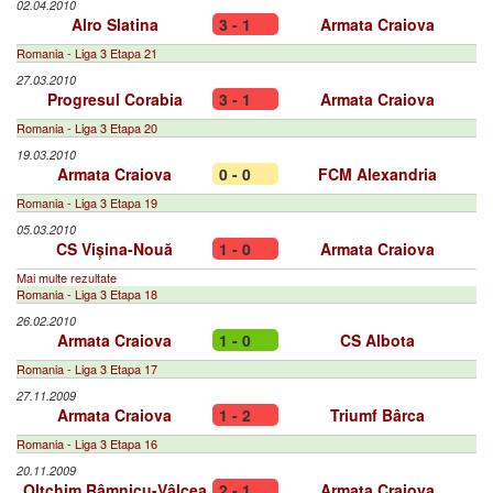
02.04.2010
Alro Slatina
3 - 1
Armata Craiova
Romania - Liga 3 Etapa 21
27.03.2010
Progresul Corabia
3 - 1
Armata Craiova
Romania - Liga 3 Etapa 20
19.03.2010
Armata Craiova
0 - 0
FCM Alexandria
Romania - Liga 3 Etapa 19
05.03.2010
CS Vișina-Nouă
1 - 0
Armata Craiova
Mai multe rezultate
Romania - Liga 3 Etapa 18
26.02.2010
Armata Craiova
1 - 0
CS Albota
Romania - Liga 3 Etapa 17
27.11.2009
Armata Craiova
1 - 2
Triumf Bârca
Romania - Liga 3 Etapa 16
20.11.2009
Oltchim Râmnicu-Vâlcea
2 - 1
Armata Craiova