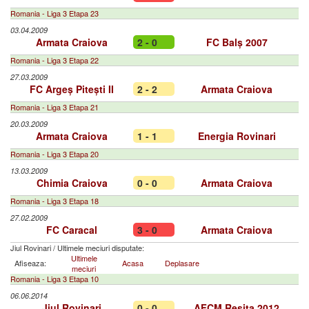
Romania - Liga 3 Etapa 23
03.04.2009
Armata Craiova
2 - 0
FC Balș 2007
Romania - Liga 3 Etapa 22
27.03.2009
FC Argeș Pitești II
2 - 2
Armata Craiova
Romania - Liga 3 Etapa 21
20.03.2009
Armata Craiova
1 - 1
Energia Rovinari
Romania - Liga 3 Etapa 20
13.03.2009
Chimia Craiova
0 - 0
Armata Craiova
Romania - Liga 3 Etapa 18
27.02.2009
FC Caracal
3 - 0
Armata Craiova
Jiul Rovinari
/
Ultimele meciuri disputate:
Ultimele
Afiseaza:
Acasa
Deplasare
meciuri
Romania - Liga 3 Etapa 10
06.06.2014
Jiul Rovinari
0 - 0
AFCM Reșița 2012