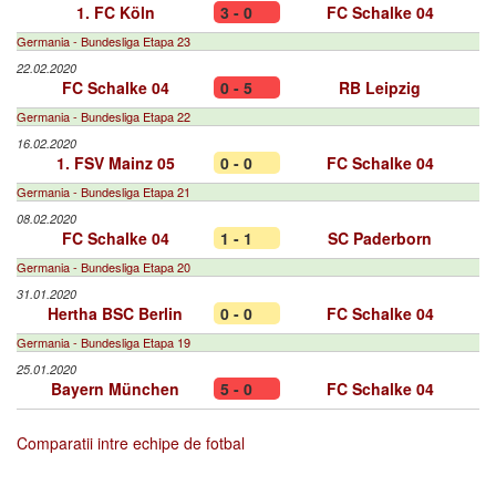
1. FC Köln
3 - 0
FC Schalke 04
Germania - Bundesliga Etapa 23
22.02.2020
FC Schalke 04
0 - 5
RB Leipzig
Germania - Bundesliga Etapa 22
16.02.2020
1. FSV Mainz 05
0 - 0
FC Schalke 04
Germania - Bundesliga Etapa 21
08.02.2020
FC Schalke 04
1 - 1
SC Paderborn
Germania - Bundesliga Etapa 20
31.01.2020
Hertha BSC Berlin
0 - 0
FC Schalke 04
Germania - Bundesliga Etapa 19
25.01.2020
Bayern München
5 - 0
FC Schalke 04
Comparatii intre echipe de fotbal