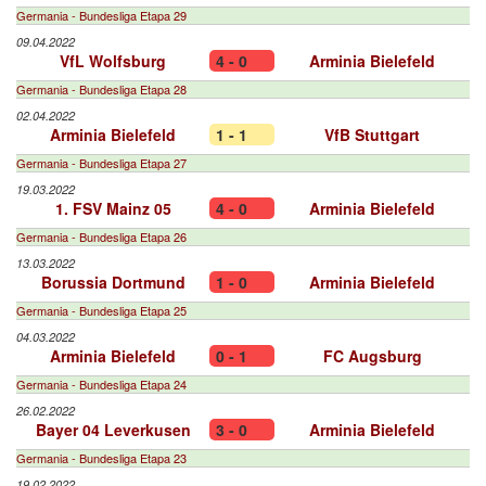
Germania - Bundesliga Etapa 29
09.04.2022
VfL Wolfsburg
4 - 0
Arminia Bielefeld
Germania - Bundesliga Etapa 28
02.04.2022
Arminia Bielefeld
1 - 1
VfB Stuttgart
Germania - Bundesliga Etapa 27
19.03.2022
1. FSV Mainz 05
4 - 0
Arminia Bielefeld
Germania - Bundesliga Etapa 26
13.03.2022
Borussia Dortmund
1 - 0
Arminia Bielefeld
Germania - Bundesliga Etapa 25
04.03.2022
Arminia Bielefeld
0 - 1
FC Augsburg
Germania - Bundesliga Etapa 24
26.02.2022
Bayer 04 Leverkusen
3 - 0
Arminia Bielefeld
Germania - Bundesliga Etapa 23
19.02.2022