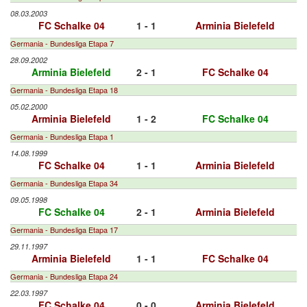
08.03.2003
FC Schalke 04
1 - 1
Arminia Bielefeld
Germania - Bundesliga Etapa 7
28.09.2002
Arminia Bielefeld
2 - 1
FC Schalke 04
Germania - Bundesliga Etapa 18
05.02.2000
Arminia Bielefeld
1 - 2
FC Schalke 04
Germania - Bundesliga Etapa 1
14.08.1999
FC Schalke 04
1 - 1
Arminia Bielefeld
Germania - Bundesliga Etapa 34
09.05.1998
FC Schalke 04
2 - 1
Arminia Bielefeld
Germania - Bundesliga Etapa 17
29.11.1997
Arminia Bielefeld
1 - 1
FC Schalke 04
Germania - Bundesliga Etapa 24
22.03.1997
FC Schalke 04
0 - 0
Arminia Bielefeld