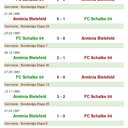
Germania - Bundesliga Etapa 7
21.09.1996
Arminia Bielefeld
0 - 1
FC Schalke 04
Germania - Bundesliga Etapa 24
23.03.1985
FC Schalke 04
3 - 0
Arminia Bielefeld
Germania - Bundesliga Etapa 7
06.10.1984
Arminia Bielefeld
2 - 1
FC Schalke 04
Germania - Bundesliga Etapa 30
07.05.1983
FC Schalke 04
5 - 0
Arminia Bielefeld
Germania - Bundesliga Etapa 13
13.11.1982
Arminia Bielefeld
3 - 2
FC Schalke 04
Germania - Bundesliga Etapa 25
21.03.1981
Arminia Bielefeld
1 - 0
FC Schalke 04
Germania - Bundesliga Etapa 8