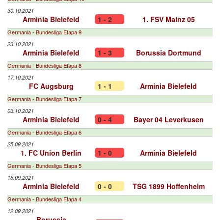
30.10.2021
Arminia Bielefeld
1 - 2
1. FSV Mainz 05
Germania - Bundesliga Etapa 9
23.10.2021
Arminia Bielefeld
1 - 3
Borussia Dortmund
Germania - Bundesliga Etapa 8
17.10.2021
FC Augsburg
1 - 1
Arminia Bielefeld
Germania - Bundesliga Etapa 7
03.10.2021
Arminia Bielefeld
0 - 4
Bayer 04 Leverkusen
Germania - Bundesliga Etapa 6
25.09.2021
1. FC Union Berlin
1 - 0
Arminia Bielefeld
Germania - Bundesliga Etapa 5
18.09.2021
Arminia Bielefeld
0 - 0
TSG 1899 Hoffenheim
Germania - Bundesliga Etapa 4
12.09.2021
Borussia