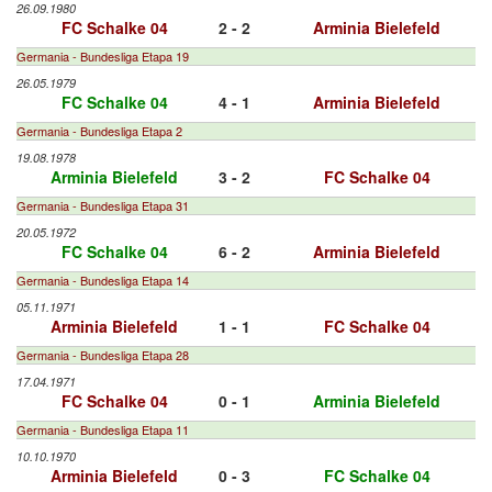
26.09.1980
FC Schalke 04
2 - 2
Arminia Bielefeld
Germania - Bundesliga Etapa 19
26.05.1979
FC Schalke 04
4 - 1
Arminia Bielefeld
Germania - Bundesliga Etapa 2
19.08.1978
Arminia Bielefeld
3 - 2
FC Schalke 04
Germania - Bundesliga Etapa 31
20.05.1972
FC Schalke 04
6 - 2
Arminia Bielefeld
Germania - Bundesliga Etapa 14
05.11.1971
Arminia Bielefeld
1 - 1
FC Schalke 04
Germania - Bundesliga Etapa 28
17.04.1971
FC Schalke 04
0 - 1
Arminia Bielefeld
Germania - Bundesliga Etapa 11
10.10.1970
Arminia Bielefeld
0 - 3
FC Schalke 04