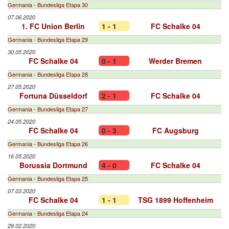
Germania - Bundesliga Etapa 30
07.06.2020
1. FC Union Berlin
1 - 1
FC Schalke 04
Germania - Bundesliga Etapa 29
30.05.2020
FC Schalke 04
0 - 1
Werder Bremen
Germania - Bundesliga Etapa 28
27.05.2020
Fortuna Düsseldorf
2 - 1
FC Schalke 04
Germania - Bundesliga Etapa 27
24.05.2020
FC Schalke 04
0 - 3
FC Augsburg
Germania - Bundesliga Etapa 26
16.05.2020
Borussia Dortmund
4 - 0
FC Schalke 04
Germania - Bundesliga Etapa 25
07.03.2020
FC Schalke 04
1 - 1
TSG 1899 Hoffenheim
Germania - Bundesliga Etapa 24
29.02.2020