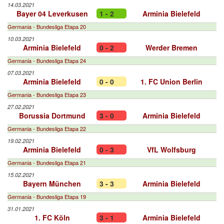
14.03.2021
Bayer 04 Leverkusen
1 - 2
Arminia Bielefeld
Germania - Bundesliga Etapa 20
10.03.2021
Arminia Bielefeld
0 - 2
Werder Bremen
Germania - Bundesliga Etapa 24
07.03.2021
Arminia Bielefeld
0 - 0
1. FC Union Berlin
Germania - Bundesliga Etapa 23
27.02.2021
Borussia Dortmund
3 - 0
Arminia Bielefeld
Germania - Bundesliga Etapa 22
19.02.2021
Arminia Bielefeld
0 - 3
VfL Wolfsburg
Germania - Bundesliga Etapa 21
15.02.2021
Bayern München
3 - 3
Arminia Bielefeld
Germania - Bundesliga Etapa 19
31.01.2021
1. FC Köln
3 - 1
Arminia Bielefeld