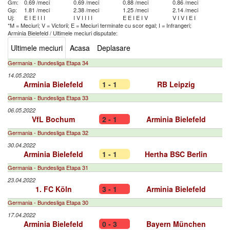
Gm:
0.69 /meci
0.69 /meci
0.88 /meci
0.86 /meci
Gp:
1.81 /meci
2.38 /meci
1.25 /meci
2.14 /meci
Uj:
E
I
E
I
I
I
I
V
I
I
I
I
E
E
I
E
I
V
V
I
V
I
E
I
*M = Meciuri; V = Victorii; E = Meciuri terminate cu scor egal; I = Infrangeri;
Arminia Bielefeld
/
Ultimele meciuri disputate:
Ultimele meciuri
Acasa
Deplasare
Germania - Bundesliga Etapa 34
14.05.2022
Arminia Bielefeld
1 - 1
RB Leipzig
Germania - Bundesliga Etapa 33
06.05.2022
VfL Bochum
2 - 1
Arminia Bielefeld
Germania - Bundesliga Etapa 32
30.04.2022
Arminia Bielefeld
1 - 1
Hertha BSC Berlin
Germania - Bundesliga Etapa 31
23.04.2022
1. FC Köln
3 - 1
Arminia Bielefeld
Germania - Bundesliga Etapa 30
17.04.2022
Arminia Bielefeld
0 - 3
Bayern München