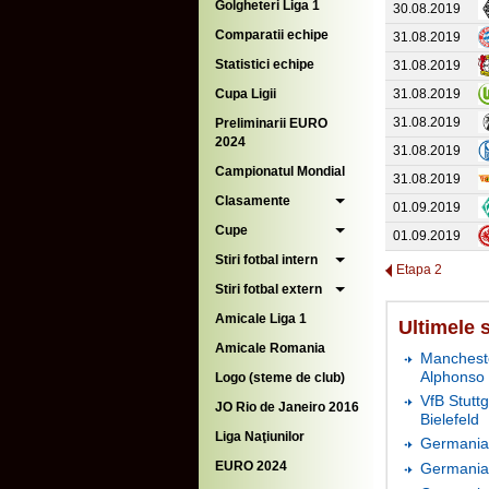
Golgheteri Liga 1
30.08.2019
Comparatii echipe
31.08.2019
Statistici echipe
31.08.2019
Cupa Ligii
31.08.2019
31.08.2019
Preliminarii EURO
2024
31.08.2019
Campionatul Mondial
31.08.2019
Clasamente
01.09.2019
Cupe
01.09.2019
Stiri fotbal intern
Etapa 2
Stiri fotbal extern
Amicale Liga 1
Ultimele 
Amicale Romania
Mancheste
Alphonso
Logo (steme de club)
VfB Stutt
JO Rio de Janeiro 2016
Bielefeld
Liga Naţiunilor
Germania 
EURO 2024
Germania 