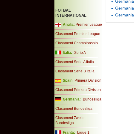
Germania 
Germania 
FOTBAL
Germania 
INTERNATIONAL
Anglia:
Premier League
Clasament Premier League
Clasament Championship
Italia:
Serie A
Clasament Serie A Italia
Clasament Serie B Italia
Spain:
Primera División
Clasament Primera Division
Germania:
Bundesliga
Clasament Bundesliga
Clasament Zweite
Bundesliga
Franta:
Ligue 1