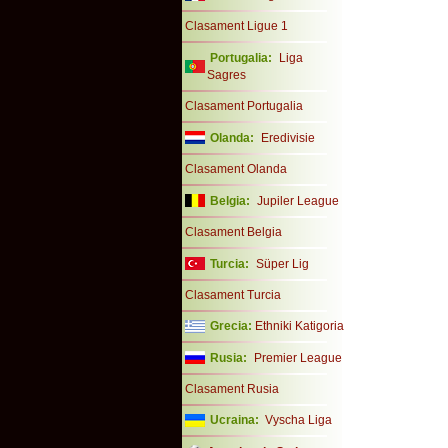
Clasament Ligue 1
Portugalia:
Liga
Sagres
Clasament Portugalia
Olanda:
Eredivisie
Clasament Olanda
Belgia:
Jupiler League
Clasament Belgia
Turcia:
Süper Lig
Clasament Turcia
Grecia:
Ethniki Katigoria
Rusia:
Premier League
Clasament Rusia
Ucraina:
Vyscha Liga