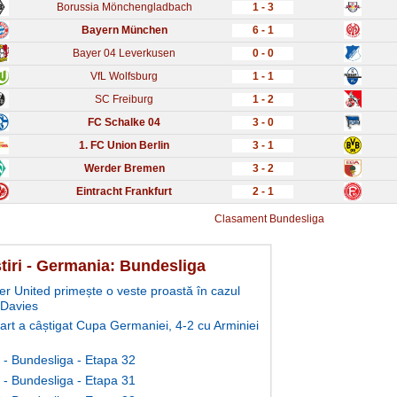
Borussia Mönchengladbach
1 - 3
Bayern München
6 - 1
Bayer 04 Leverkusen
0 - 0
VfL Wolfsburg
1 - 1
SC Freiburg
1 - 2
FC Schalke 04
3 - 0
1. FC Union Berlin
3 - 1
Werder Bremen
3 - 2
Eintracht Frankfurt
2 - 1
Clasament Bundesliga
stiri - Germania: Bundesliga
r United primește o veste proastă în cazul
 Davies
gart a câștigat Cupa Germaniei, 4-2 cu Arminiei
- Bundesliga - Etapa 32
- Bundesliga - Etapa 31