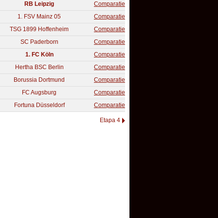
RB Leipzig
Comparatie
1. FSV Mainz 05
Comparatie
TSG 1899 Hoffenheim
Comparatie
SC Paderborn
Comparatie
1. FC Köln
Comparatie
Hertha BSC Berlin
Comparatie
Borussia Dortmund
Comparatie
FC Augsburg
Comparatie
Fortuna Düsseldorf
Comparatie
Etapa 4