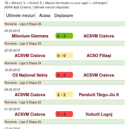
*M = Meciuri; V = Victorii; E = Meciuri terminate cu scor egal; I = Infrangeri;
ASRA Apă Craiova
/
Ultimele meciuri disputate:
Ultimele meciuri
Acasa
Deplasare
Romania - Liga 3 Etapa 26
29.05.2015
Milenium Giarmata
0 - 3
ACSVM Craiova
Romania - Liga 3 Etapa 25
22.05.2015
ACSVM Craiova
0 - 0
ACSO Filiaşi
Romania - Liga 3 Etapa 24
16.05.2015
CS Național Sebiș
6 - 0
ACSVM Craiova
Romania - Liga 3 Etapa 23
08.05.2015
ACSVM Craiova
2 - 2
Pandurii Târgu-Jiu II
Romania - Liga 3 Etapa 22
01.05.2015
ACSVM Craiova
1 - 4
Vulturii Lugoj
Romania - Liga 3 Etapa 20
17.04.2015