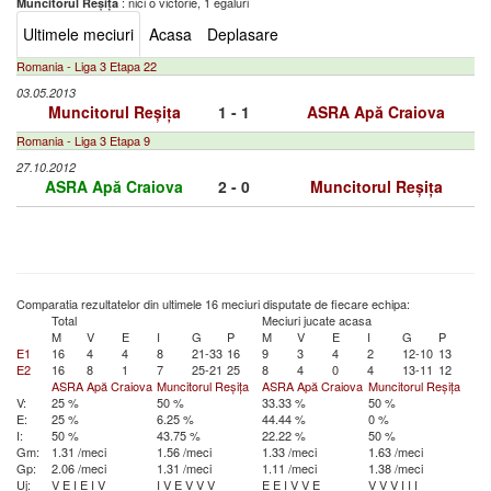
: nici o victorie, 1 egaluri
Muncitorul Reșița
Ultimele meciuri
Acasa
Deplasare
Romania - Liga 3 Etapa 22
03.05.2013
Muncitorul Reșița
1 - 1
ASRA Apă Craiova
Romania - Liga 3 Etapa 9
27.10.2012
ASRA Apă Craiova
2 - 0
Muncitorul Reșița
Comparatia rezultatelor din ultimele 16 meciuri disputate de fiecare echipa:
Total
Meciuri jucate acasa
M
V
E
I
G
P
M
V
E
I
G
P
E1
16
4
4
8
21-33
16
9
3
4
2
12-10
13
E2
16
8
1
7
25-21
25
8
4
0
4
13-11
12
ASRA Apă Craiova
Muncitorul Reșița
ASRA Apă Craiova
Muncitorul Reșița
V:
25 %
50 %
33.33 %
50 %
E:
25 %
6.25 %
44.44 %
0 %
I:
50 %
43.75 %
22.22 %
50 %
Gm:
1.31 /meci
1.56 /meci
1.33 /meci
1.63 /meci
Gp:
2.06 /meci
1.31 /meci
1.11 /meci
1.38 /meci
Uj:
V
E
I
E
I
V
I
V
E
V
V
V
E
E
I
V
V
E
V
V
V
I
I
I