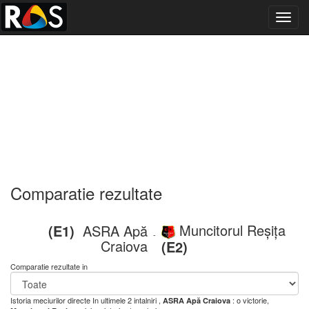
Toggl
navig
Comparatie rezultate
Muncitorul Reșița
(E1)
ASRA Apă
-
Craiova
(E2)
Comparatie rezultate in
Istoria meciurilor directe
In ultimele 2 intalniri ,
: o victorie,
ASRA Apă Craiova