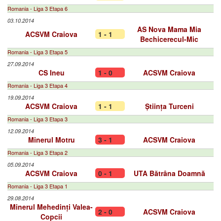
Romania - Liga 3 Etapa 6
03.10.2014
AS Nova Mama Mia
ACSVM Craiova
1 - 1
Bechicerecul-Mic
Romania - Liga 3 Etapa 5
27.09.2014
CS Ineu
1 - 0
ACSVM Craiova
Romania - Liga 3 Etapa 4
19.09.2014
ACSVM Craiova
1 - 1
Știința Turceni
Romania - Liga 3 Etapa 3
12.09.2014
Minerul Motru
3 - 1
ACSVM Craiova
Romania - Liga 3 Etapa 2
05.09.2014
ACSVM Craiova
0 - 1
UTA Bătrâna Doamnă
Romania - Liga 3 Etapa 1
29.08.2014
Minerul Mehedinți Valea-
2 - 0
ACSVM Craiova
Copcii