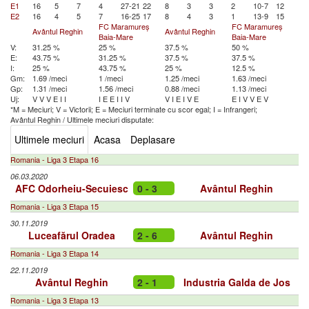
E1
16
5
7
4
27-21
22
8
3
3
2
10-7
12
E2
16
4
5
7
16-25
17
8
4
3
1
13-9
15
FC Maramureș
FC Maramureș
Avântul Reghin
Avântul Reghin
Baia-Mare
Baia-Mare
V:
31.25 %
25 %
37.5 %
50 %
E:
43.75 %
31.25 %
37.5 %
37.5 %
I:
25 %
43.75 %
25 %
12.5 %
Gm:
1.69 /meci
1 /meci
1.25 /meci
1.63 /meci
Gp:
1.31 /meci
1.56 /meci
0.88 /meci
1.13 /meci
Uj:
V
V
V
E
I
I
I
E
E
I
I
V
V
I
E
I
V
E
E
I
V
V
E
V
*M = Meciuri; V = Victorii; E = Meciuri terminate cu scor egal; I = Infrangeri;
Avântul Reghin
/
Ultimele meciuri disputate:
Ultimele meciuri
Acasa
Deplasare
Romania - Liga 3 Etapa 16
06.03.2020
AFC Odorheiu-Secuiesc
0 - 3
Avântul Reghin
Romania - Liga 3 Etapa 15
30.11.2019
Luceafărul Oradea
2 - 6
Avântul Reghin
Romania - Liga 3 Etapa 14
22.11.2019
Avântul Reghin
2 - 1
Industria Galda de Jos
Romania - Liga 3 Etapa 13