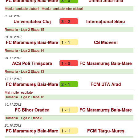
FC Maramureș Baia-Mare
3 - 0
Unirea Alba-Iulia
Meciuri amicale cluburi - Meciuri amicale inter cluburi
09.02.2013
Universitatea Cluj
3 - 2
Internațional Sibiu
Romania - Liga 2 Etapa 15
01.12.2012
FC Maramureș Baia-Mare
1 - 1
CS Mioveni
Romania - Liga 2 Etapa 14
24.11.2012
ACS Poli Timișoara
1 - 0
FC Maramureș Baia-Mare
Romania - Liga 2 Etapa 13
17.11.2012
FC Maramureș Baia-Mare
2 - 1
FCM UTA Arad
Mai multe rezultate
Romania - Liga 2 Etapa 12
10.11.2012
FC Bihor Oradea
1 - 1
FC Maramureș Baia-Mare
Romania - Liga 2 Etapa 8
20.10.2012
FC Maramureș Baia-Mare
1 - 1
FCM Târgu-Mureș