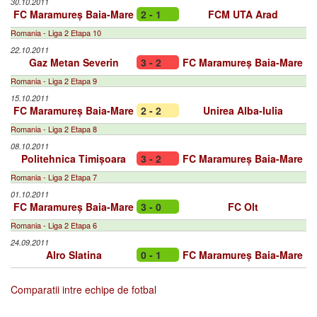
30.10.2011
FC Maramureș Baia-Mare
2 - 1
FCM UTA Arad
Romania - Liga 2 Etapa 10
22.10.2011
Gaz Metan Severin
3 - 2
FC Maramureș Baia-Mare
Romania - Liga 2 Etapa 9
15.10.2011
FC Maramureș Baia-Mare
2 - 2
Unirea Alba-Iulia
Romania - Liga 2 Etapa 8
08.10.2011
Politehnica Timișoara
3 - 2
FC Maramureș Baia-Mare
Romania - Liga 2 Etapa 7
01.10.2011
FC Maramureș Baia-Mare
3 - 0
FC Olt
Romania - Liga 2 Etapa 6
24.09.2011
Alro Slatina
0 - 1
FC Maramureș Baia-Mare
Comparatii intre echipe de fotbal