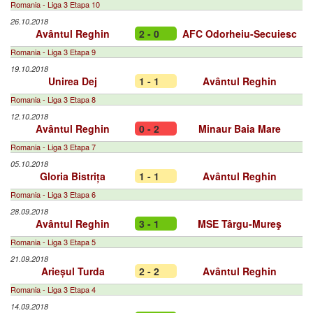
Romania - Liga 3 Etapa 10
26.10.2018
Avântul Reghin
2 - 0
AFC Odorheiu-Secuiesc
Romania - Liga 3 Etapa 9
19.10.2018
Unirea Dej
1 - 1
Avântul Reghin
Romania - Liga 3 Etapa 8
12.10.2018
Avântul Reghin
0 - 2
Minaur Baia Mare
Romania - Liga 3 Etapa 7
05.10.2018
Gloria Bistrița
1 - 1
Avântul Reghin
Romania - Liga 3 Etapa 6
28.09.2018
Avântul Reghin
3 - 1
MSE Târgu-Mureş
Romania - Liga 3 Etapa 5
21.09.2018
Arieșul Turda
2 - 2
Avântul Reghin
Romania - Liga 3 Etapa 4
14.09.2018