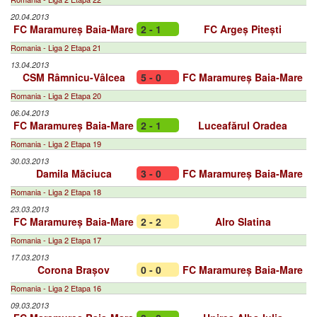
20.04.2013
FC Maramureș Baia-Mare
2 - 1
FC Argeș Pitești
Romania - Liga 2 Etapa 21
13.04.2013
CSM Râmnicu-Vâlcea
5 - 0
FC Maramureș Baia-Mare
Romania - Liga 2 Etapa 20
06.04.2013
FC Maramureș Baia-Mare
2 - 1
Luceafărul Oradea
Romania - Liga 2 Etapa 19
30.03.2013
Damila Măciuca
3 - 0
FC Maramureș Baia-Mare
Romania - Liga 2 Etapa 18
23.03.2013
FC Maramureș Baia-Mare
2 - 2
Alro Slatina
Romania - Liga 2 Etapa 17
17.03.2013
Corona Brașov
0 - 0
FC Maramureș Baia-Mare
Romania - Liga 2 Etapa 16
09.03.2013