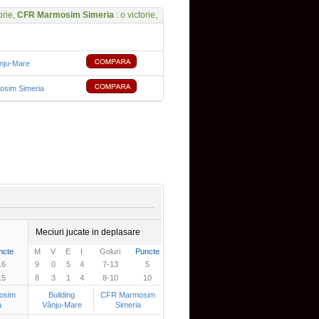
orie,
CFR Marmosim Simeria
: o victorie,
ânju-Mare
sim Simeria
Meciuri jucate in deplasare
ncte
M
V
E
I
Goluri
Puncte
16
9
0
5
4
7-13
5
15
8
3
1
4
8-10
10
osim
Building
CFR Marmosim
a
Vânju-Mare
Simeria