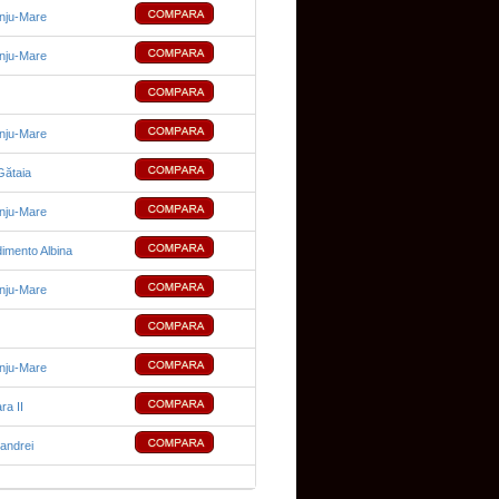
ânju-Mare
ânju-Mare
ânju-Mare
Gătaia
ânju-Mare
imento Albina
ânju-Mare
ânju-Mare
ra II
nandrei