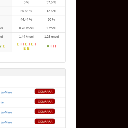
0 %
37.5 %
%
55.56 %
12.5 %
%
44.44 %
50 %
ci
0.78 /meci
1 /meci
ci
1.44 /meci
1.25 /meci
E
I
I
E
I
E
I
V
E
V
I
I
I
E
E
ânju-Mare
tie
ânju-Mare
ânju-Mare