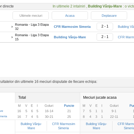
or directe
In ultimele 2 intalniri ,
Building Vânju-Mare
: o vict
Ultimele meciuri
Acasa
Deplasare
Romania - Liga 3 Etapa
2 - 1
CFR Marmosim Simeria
Building V
32
Romania - Liga 3 Etapa
2 - 1
Building Vânju-Mare
CFR Marmo
15
ltatelor din ultimele 16 meciuri disputate de fiecare echipa:
Total
Meciuri jucate acasa
M
V
E
I
Goluri
Puncte
M
V
E
I
Goluri
Pu
are
16
5
6
5
16-14
21
7
5
1
1
9-1
meria
16
7
4
5
30-21
25
8
4
3
1
22-11
Building Vânju-
CFR Marmosim
Building Vânju-
CFR Marm
Mare
Simeria
Mare
Simeri