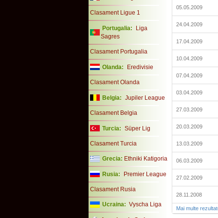
05.05.2009
Clasament Ligue 1
24.04.2009
Portugalia:
Liga
Sagres
17.04.2009
Clasament Portugalia
10.04.2009
Olanda:
Eredivisie
07.04.2009
Clasament Olanda
03.04.2009
Belgia:
Jupiler League
27.03.2009
Clasament Belgia
20.03.2009
Turcia:
Süper Lig
Clasament Turcia
13.03.2009
Grecia:
Ethniki Katigoria
06.03.2009
Rusia:
Premier League
27.02.2009
Clasament Rusia
28.11.2008
Ucraina:
Vyscha Liga
Mai multe rezulta