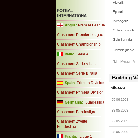
Victorii:
FOTBAL
Egaluri:
INTERNATIONAL
Infrangeri:
Anglia:
Premier League
Goluri marcate:
Clasament Premier League
Goluri primite:
Clasament Championship
Ultimele jucate:
Italia:
Serie A
*M = Meciuri; V = 
Clasament Serie A Italia
Clasament Serie B Italia
Building V
Spain:
Primera División
Afiseaza:
Clasament Primera Division
05.06.2009
Germania:
Bundesliga
29.05.2009
Clasament Bundesliga
Clasament Zweite
22.05.2009
Bundesliga
08.05.2009
Franta:
Ligue 1