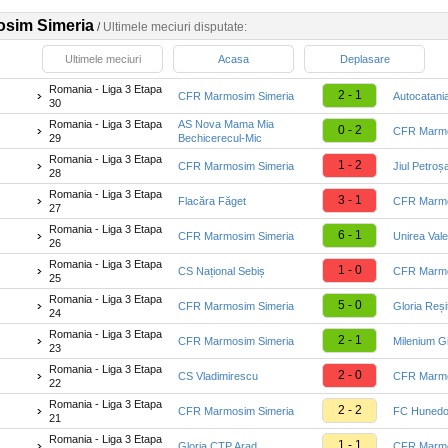
sim Simeria
/
Ultimele meciuri disputate:
Ultimele meciuri
Acasa
Deplasare
Romania - Liga 3 Etapa
2 - 1
CFR Marmosim Simeria
Autocatani
30
Romania - Liga 3 Etapa
AS Nova Mama Mia
0 - 2
CFR Marmo
29
Bechicerecul-Mic
Romania - Liga 3 Etapa
1 - 2
CFR Marmosim Simeria
Jiul Petroș
28
Romania - Liga 3 Etapa
3 - 1
Flacăra Făget
CFR Marmo
27
Romania - Liga 3 Etapa
6 - 1
CFR Marmosim Simeria
Unirea Vale
26
Romania - Liga 3 Etapa
1 - 0
CS Național Sebiș
CFR Marmo
25
Romania - Liga 3 Etapa
5 - 0
CFR Marmosim Simeria
Gloria Reși
24
Romania - Liga 3 Etapa
2 - 1
CFR Marmosim Simeria
Milenium G
23
Romania - Liga 3 Etapa
2 - 0
CS Vladimirescu
CFR Marmo
22
Romania - Liga 3 Etapa
2 - 2
CFR Marmosim Simeria
FC Hunedo
21
Romania - Liga 3 Etapa
1 - 1
Gloria CTP Arad
CFR Marmo