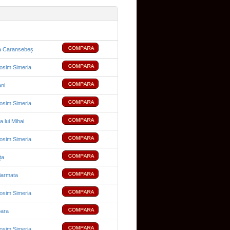
a Caransebeș
sim Simeria
ani
sim Simeria
a lui Mihai
sim Simeria
ța
iarmata
sim Simeria
ara
sim Simeria