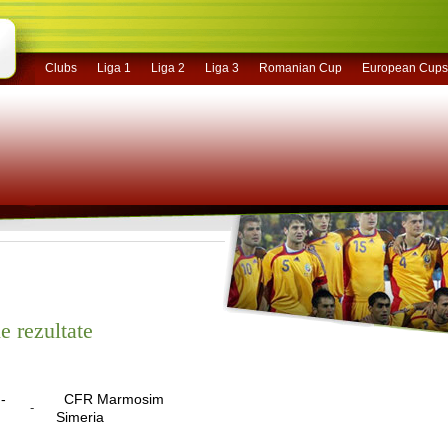
Clubs
Liga 1
Liga 2
Liga 3
Romanian Cup
European Cups
e rezultate
-
CFR Marmosim
-
Simeria