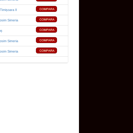
 Timișoara II
sim Simeria
uș
sim Simeria
sim Simeria