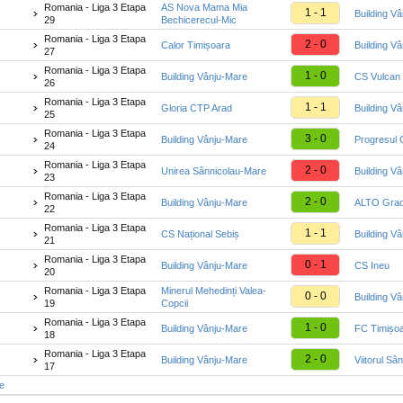
Romania - Liga 3 Etapa
AS Nova Mama Mia
1 - 1
Building V
29
Bechicerecul-Mic
Romania - Liga 3 Etapa
2 - 0
Calor Timișoara
Building V
27
Romania - Liga 3 Etapa
1 - 0
Building Vânju-Mare
CS Vulcan
26
Romania - Liga 3 Etapa
1 - 1
Gloria CTP Arad
Building V
25
Romania - Liga 3 Etapa
3 - 0
Building Vânju-Mare
Progresul 
24
Romania - Liga 3 Etapa
2 - 0
Unirea Sânnicolau-Mare
Building V
23
Romania - Liga 3 Etapa
2 - 0
Building Vânju-Mare
ALTO Grad
22
Romania - Liga 3 Etapa
1 - 1
CS Național Sebiș
Building V
21
Romania - Liga 3 Etapa
0 - 1
Building Vânju-Mare
CS Ineu
20
Romania - Liga 3 Etapa
Minerul Mehedinți Valea-
0 - 0
Building V
19
Copcii
Romania - Liga 3 Etapa
1 - 0
Building Vânju-Mare
FC Timișoa
18
Romania - Liga 3 Etapa
2 - 0
Building Vânju-Mare
Viitorul Sâ
17
te