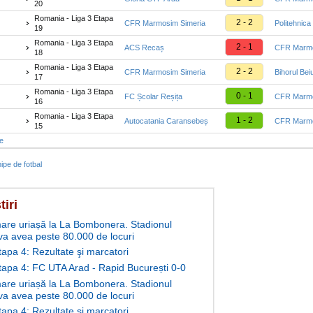
20
Romania - Liga 3 Etapa
2 - 2
CFR Marmosim Simeria
Politehnica
19
Romania - Liga 3 Etapa
2 - 1
ACS Recaș
CFR Marmo
18
Romania - Liga 3 Etapa
2 - 2
CFR Marmosim Simeria
Bihorul Bei
17
Romania - Liga 3 Etapa
0 - 1
FC Școlar Reșița
CFR Marmo
16
Romania - Liga 3 Etapa
1 - 2
Autocatania Caransebeș
CFR Marmo
15
te
ipe de fotbal
tiri
are uriașă la La Bombonera. Stadionul
va avea peste 80.000 de locuri
tapa 4: Rezultate şi marcatori
Etapa 4: FC UTA Arad - Rapid București 0-0
are uriașă la La Bombonera. Stadionul
va avea peste 80.000 de locuri
tapa 4: Rezultate şi marcatori