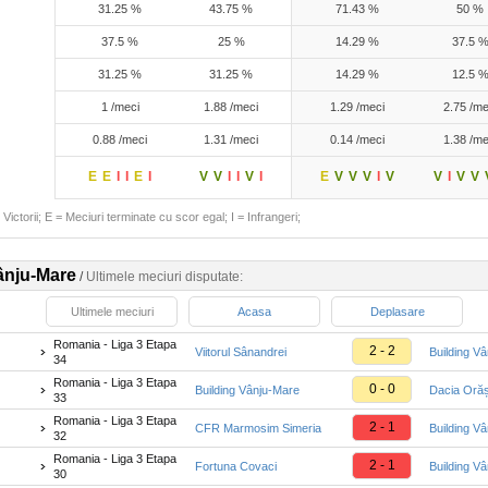
31.25 %
43.75 %
71.43 %
50 %
37.5 %
25 %
14.29 %
37.5 
31.25 %
31.25 %
14.29 %
12.5 
1 /meci
1.88 /meci
1.29 /meci
2.75 /me
0.88 /meci
1.31 /meci
0.14 /meci
1.38 /me
E
E
I
I
E
I
V
V
I
I
V
I
E
V
V
V
I
V
V
I
V
V
Victorii; E = Meciuri terminate cu scor egal; I = Infrangeri;
ânju-Mare
/
Ultimele meciuri disputate:
Ultimele meciuri
Acasa
Deplasare
Romania - Liga 3 Etapa
2 - 2
Viitorul Sânandrei
Building V
34
Romania - Liga 3 Etapa
0 - 0
Building Vânju-Mare
Dacia Orăș
33
Romania - Liga 3 Etapa
2 - 1
CFR Marmosim Simeria
Building V
32
Romania - Liga 3 Etapa
2 - 1
Fortuna Covaci
Building V
30