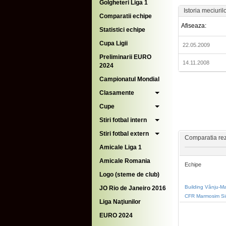
Golgheteri Liga 1
Istoria meciuril
Comparatii echipe
Afiseaza:
Statistici echipe
Cupa Ligii
22.05.2009
Preliminarii EURO
14.11.2008
2024
Campionatul Mondial
Clasamente
Cupe
Stiri fotbal intern
Stiri fotbal extern
Comparatia rezu
Amicale Liga 1
Amicale Romania
Echipe
Logo (steme de club)
Building Vânju-M
JO Rio de Janeiro 2016
CFR Marmosim Si
Liga Naţiunilor
EURO 2024