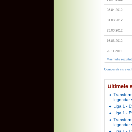
03.04.2012
31.03.2012
23.03.2012
16.03.2012
26.11.2011
Mai multe rezulta
Comparatii intre ech
Ultimele s
Transform
legendar 
Liga 1 - E
Liga 1 - 
Transform
legendar 
Liga 1 - E