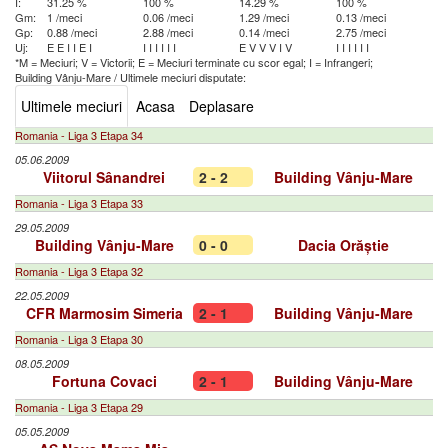
I:
31.25 %
100 %
14.29 %
100 %
Gm:
1 /meci
0.06 /meci
1.29 /meci
0.13 /meci
Gp:
0.88 /meci
2.88 /meci
0.14 /meci
2.75 /meci
Uj:
E
E
I
I
E
I
I
I
I
I
I
I
E
V
V
V
I
V
I
I
I
I
I
I
*M = Meciuri; V = Victorii; E = Meciuri terminate cu scor egal; I = Infrangeri;
Building Vânju-Mare
/
Ultimele meciuri disputate:
Ultimele meciuri
Acasa
Deplasare
Romania - Liga 3 Etapa 34
05.06.2009
Viitorul Sânandrei
2 - 2
Building Vânju-Mare
Romania - Liga 3 Etapa 33
29.05.2009
Building Vânju-Mare
0 - 0
Dacia Orăștie
Romania - Liga 3 Etapa 32
22.05.2009
CFR Marmosim Simeria
2 - 1
Building Vânju-Mare
Romania - Liga 3 Etapa 30
08.05.2009
Fortuna Covaci
2 - 1
Building Vânju-Mare
Romania - Liga 3 Etapa 29
05.05.2009