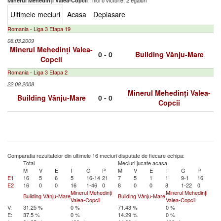
: nici o victorie, 2 egaluri
Minerul Mehedinți Valea-Copcii
Ultimele meciuri
Acasa
Deplasare
Romania - Liga 3 Etapa 19
06.03.2009
Minerul Mehedinți Valea-
0 - 0
Building Vânju-Mare
Copcii
Romania - Liga 3 Etapa 2
22.08.2008
Minerul Mehedinți Valea-
Building Vânju-Mare
0 - 0
Copcii
Comparatia rezultatelor din ultimele 16 meciuri disputate de fiecare echipa:
Total
Meciuri jucate acasa
M
V
E
I
G
P
M
V
E
I
G
P
E1
16
5
6
5
16-14
21
7
5
1
1
9-1
16
E2
16
0
0
16
1-46
0
8
0
0
8
1-22
0
Minerul Mehedinți
Minerul Mehedinți
Building Vânju-Mare
Building Vânju-Mare
Valea-Copcii
Valea-Copcii
V:
31.25 %
0 %
71.43 %
0 %
E:
37.5 %
0 %
14.29 %
0 %