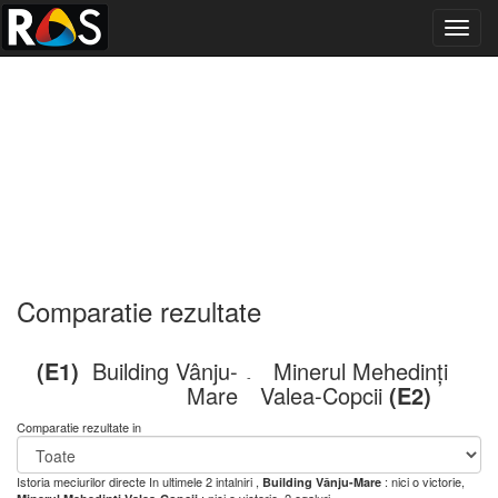
Toggl
navig
Comparatie rezultate
(E1)
Building Vânju-
Minerul Mehedinți
-
Mare
Valea-Copcii
(E2)
Comparatie rezultate in
Istoria meciurilor directe
In ultimele 2 intalniri ,
: nici o victorie,
Building Vânju-Mare