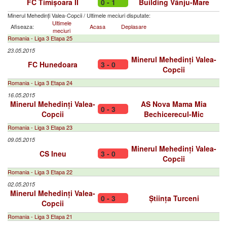
FC Timișoara II
0 - 1
Building Vânju-Mare
Minerul Mehedinți Valea-Copcii
/
Ultimele meciuri disputate:
Ultimele
Afiseaza:
Acasa
Deplasare
meciuri
Romania - Liga 3 Etapa 25
23.05.2015
Minerul Mehedinți Valea-
FC Hunedoara
3 - 0
Copcii
Romania - Liga 3 Etapa 24
16.05.2015
Minerul Mehedinți Valea-
AS Nova Mama Mia
0 - 3
Copcii
Bechicerecul-Mic
Romania - Liga 3 Etapa 23
09.05.2015
Minerul Mehedinți Valea-
CS Ineu
3 - 0
Copcii
Romania - Liga 3 Etapa 22
02.05.2015
Minerul Mehedinți Valea-
0 - 3
Știința Turceni
Copcii
Romania - Liga 3 Etapa 21