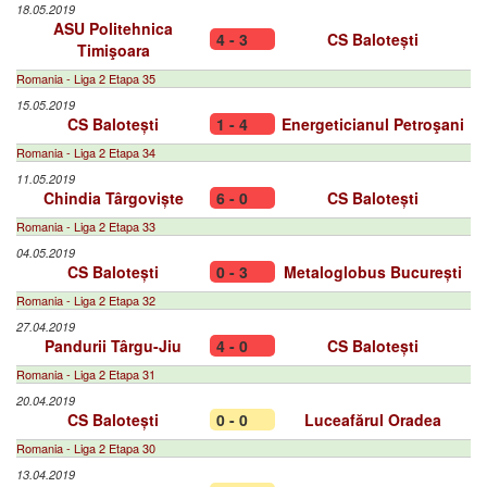
18.05.2019
ASU Politehnica
4 - 3
CS Balotești
Timişoara
Romania - Liga 2 Etapa 35
15.05.2019
CS Balotești
1 - 4
Energeticianul Petroşani
Romania - Liga 2 Etapa 34
11.05.2019
Chindia Târgoviște
6 - 0
CS Balotești
Romania - Liga 2 Etapa 33
04.05.2019
CS Balotești
0 - 3
Metaloglobus București
Romania - Liga 2 Etapa 32
27.04.2019
Pandurii Târgu-Jiu
4 - 0
CS Balotești
Romania - Liga 2 Etapa 31
20.04.2019
CS Balotești
0 - 0
Luceafărul Oradea
Romania - Liga 2 Etapa 30
13.04.2019