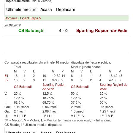
: nici o victorie,
Roșiori-de-Vede
Ultimele meciuri
Acasa
Deplasare
Romania - Liga 3 Etapa 5
20.09.2019
CS Balotești
4 - 0
Sporting Roșiori-de-Vede
Comparatia rezultatelor din ultimele 16 meciuri disputate de fiecare echipa:
Total
Meciuri jucate acasa
M
V
E
I
G
P
M
V
E
I
G
P
E1
16
4
2
10
19-32
14
8
4
1
3
16-12
13
E2
16
2
3
11
9-33
9
8
2
2
4
4-10
8
Sporting Roșiori-
Sporting Roșiori-de-
CS Balotești
CS Balotești
de-Vede
Vede
V:
25 %
12.5 %
50 %
25 %
E:
12.5 %
18.75 %
12.5 %
25 %
I:
62.5 %
68.75 %
37.5 %
50 %
Gm:
1.19 /meci
0.56 /meci
2 /meci
0.5 /meci
Gp:
2 /meci
2.06 /meci
1.5 /meci
1.25 /meci
Uj:
V
I
I
I
I
E
I
E
I
I
I
I
V
I
I
E
I
V
I
E
I
I
V
E
*M = Meciuri; V = Victorii; E = Meciuri terminate cu scor egal; I = Infrangeri;
CS Balotești
/
Ultimele meciuri disputate: