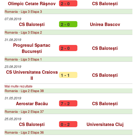
Olimpic Cetate Râşnov
2 - 0
CS Balotești
Romania - Liga 3 Etapa 3
07.09.2019
CS Balotești
2 - 0
Unirea Bascov
Romania - Liga 3 Etapa 2
31.08.2019
Progresul Spartac
2 - 0
CS Balotești
București
Romania - Liga 3 Etapa 1
23.08.2019
CS Universitatea Craiova
1 - 1
CS Balotești
II
Mai multe rezultate
Romania - Liga 2 Etapa 38
31.05.2019
Aerostar Bacău
7 - 2
CS Balotești
Romania - Liga 2 Etapa 37
25.05.2019
CS Balotești
0 - 2
Universitatea Cluj
Romania - Liga 2 Etapa 36