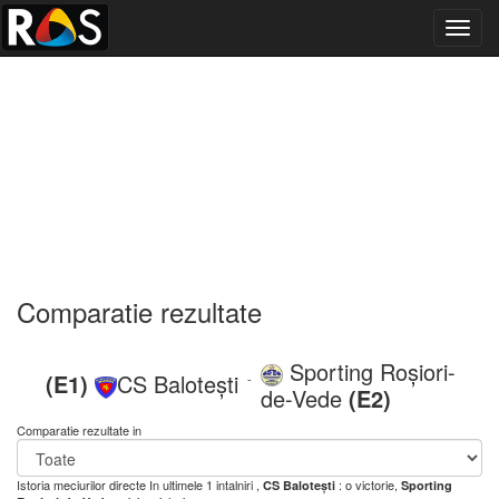
Toggl
navig
Comparatie rezultate
Sporting Roșiori-
(E1)
CS Balotești
-
de-Vede
(E2)
Comparatie rezultate in
Istoria meciurilor directe
In ultimele 1 intalniri ,
: o victorie,
CS Balotești
Sporting