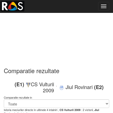
Toggl
navig
Comparatie rezultate
(E1)
CS Vulturii
Jiul Rovinari
(E2)
-
2009
Comparatie rezultate in
Istoria meciurilor directe
In ultimele 4 intalniri ,
: 2 victorii,
CS Vulturii 2009
Jiul