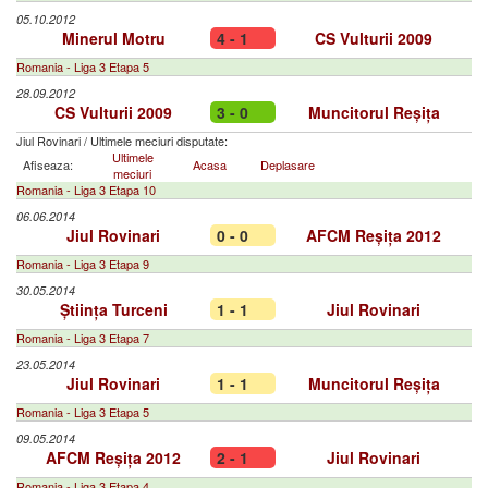
05.10.2012
Minerul Motru
4 - 1
CS Vulturii 2009
Romania - Liga 3 Etapa 5
28.09.2012
CS Vulturii 2009
3 - 0
Muncitorul Reșița
Jiul Rovinari
/
Ultimele meciuri disputate:
Ultimele
Afiseaza:
Acasa
Deplasare
meciuri
Romania - Liga 3 Etapa 10
06.06.2014
Jiul Rovinari
0 - 0
AFCM Reșița 2012
Romania - Liga 3 Etapa 9
30.05.2014
Știința Turceni
1 - 1
Jiul Rovinari
Romania - Liga 3 Etapa 7
23.05.2014
Jiul Rovinari
1 - 1
Muncitorul Reșița
Romania - Liga 3 Etapa 5
09.05.2014
AFCM Reșița 2012
2 - 1
Jiul Rovinari
Romania - Liga 3 Etapa 4