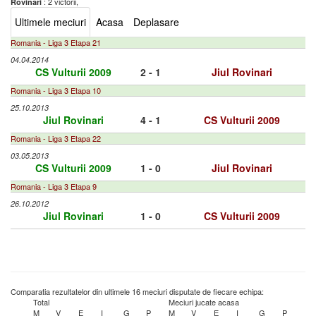
: 2 victorii,
Rovinari
Ultimele meciuri
Acasa
Deplasare
Romania - Liga 3 Etapa 21
04.04.2014
CS Vulturii 2009
2 - 1
Jiul Rovinari
Romania - Liga 3 Etapa 10
25.10.2013
Jiul Rovinari
4 - 1
CS Vulturii 2009
Romania - Liga 3 Etapa 22
03.05.2013
CS Vulturii 2009
1 - 0
Jiul Rovinari
Romania - Liga 3 Etapa 9
26.10.2012
Jiul Rovinari
1 - 0
CS Vulturii 2009
Comparatia rezultatelor din ultimele 16 meciuri disputate de fiecare echipa:
Total
Meciuri jucate acasa
M
V
E
I
G
P
M
V
E
I
G
P