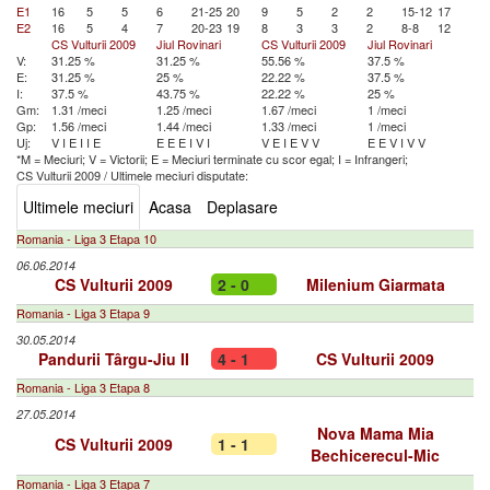
E1
16
5
5
6
21-25
20
9
5
2
2
15-12
17
E2
16
5
4
7
20-23
19
8
3
3
2
8-8
12
CS Vulturii 2009
Jiul Rovinari
CS Vulturii 2009
Jiul Rovinari
V:
31.25 %
31.25 %
55.56 %
37.5 %
E:
31.25 %
25 %
22.22 %
37.5 %
I:
37.5 %
43.75 %
22.22 %
25 %
Gm:
1.31 /meci
1.25 /meci
1.67 /meci
1 /meci
Gp:
1.56 /meci
1.44 /meci
1.33 /meci
1 /meci
Uj:
V
I
E
I
I
E
E
E
E
I
V
I
V
E
I
E
V
V
E
E
V
I
V
V
*M = Meciuri; V = Victorii; E = Meciuri terminate cu scor egal; I = Infrangeri;
CS Vulturii 2009
/
Ultimele meciuri disputate:
Ultimele meciuri
Acasa
Deplasare
Romania - Liga 3 Etapa 10
06.06.2014
CS Vulturii 2009
2 - 0
Milenium Giarmata
Romania - Liga 3 Etapa 9
30.05.2014
Pandurii Târgu-Jiu II
4 - 1
CS Vulturii 2009
Romania - Liga 3 Etapa 8
27.05.2014
Nova Mama Mia
CS Vulturii 2009
1 - 1
Bechicerecul-Mic
Romania - Liga 3 Etapa 7