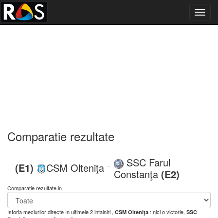
Toggl
navig
Comparatie rezultate
SSC Farul
(E1)
CSM Olteniţa
-
Constanţa
(E2)
Comparatie rezultate in
Istoria meciurilor directe
In ultimele 2 intalniri ,
: nici o victorie,
CSM Olteniţa
SSC