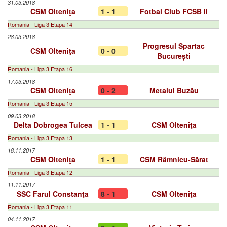
31.03.2018
CSM Olteniţa
1 - 1
Fotbal Club FCSB II
Romania - Liga 3 Etapa 14
28.03.2018
Progresul Spartac
CSM Olteniţa
0 - 0
București
Romania - Liga 3 Etapa 16
17.03.2018
CSM Olteniţa
0 - 2
Metalul Buzău
Romania - Liga 3 Etapa 15
09.03.2018
Delta Dobrogea Tulcea
1 - 1
CSM Olteniţa
Romania - Liga 3 Etapa 13
18.11.2017
CSM Olteniţa
1 - 1
CSM Râmnicu-Sărat
Romania - Liga 3 Etapa 12
11.11.2017
SSC Farul Constanţa
8 - 1
CSM Olteniţa
Romania - Liga 3 Etapa 11
04.11.2017