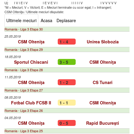
Uj:
I
V
I
E
I
V
I
E
V
E
V
I
I
I
I
I
I
V
I
V
V
V
V
V
*M = Meciuri; V = Victorii; E = Meciuri terminate cu scor egal; I = Infrangeri;
CSM Olteniţa
/
Ultimele meciuri disputate:
Ultimele meciuri
Acasa
Deplasare
Romania - Liga 3 Etapa 30
25.05.2019
CSM Olteniţa
1 - 4
Unirea Slobozia
Romania - Liga 3 Etapa 29
18.05.2019
Sportul Chiscani
3 - 5
CSM Olteniţa
Romania - Liga 3 Etapa 28
11.05.2019
CSM Olteniţa
1 - 2
CS Tunari
Romania - Liga 3 Etapa 27
08.05.2019
Fotbal Club FCSB II
1 - 1
CSM Olteniţa
Romania - Liga 3 Etapa 26
04.05.2019
CSM Olteniţa
0 - 5
Rapid București
Romania - Liga 3 Etapa 25