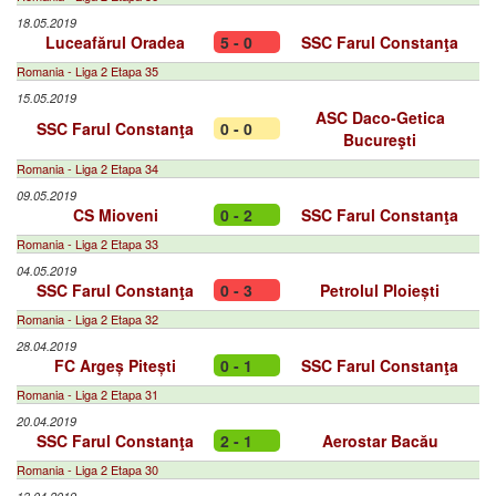
18.05.2019
Luceafărul Oradea
5 - 0
SSC Farul Constanţa
Romania - Liga 2 Etapa 35
15.05.2019
ASC Daco-Getica
SSC Farul Constanţa
0 - 0
Bucureşti
Romania - Liga 2 Etapa 34
09.05.2019
CS Mioveni
0 - 2
SSC Farul Constanţa
Romania - Liga 2 Etapa 33
04.05.2019
SSC Farul Constanţa
0 - 3
Petrolul Ploiești
Romania - Liga 2 Etapa 32
28.04.2019
FC Argeș Pitești
0 - 1
SSC Farul Constanţa
Romania - Liga 2 Etapa 31
20.04.2019
SSC Farul Constanţa
2 - 1
Aerostar Bacău
Romania - Liga 2 Etapa 30