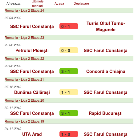
Ultimele
Afiseaza:
Acasa
Deplasare
meciuri
Romania - Liga 2 Etapa 24
07.03.2020
Turris Oltul Turnu-
SSC Farul Constanţa
0 - 1
Măgurele
Romania - Liga 2 Etapa 23
29.02.2020
Petrolul Ploiești
0 - 0
SSC Farul Constanţa
Romania - Liga 2 Etapa 22
22.02.2020
SSC Farul Constanţa
3 - 1
Concordia Chiajna
Romania - Liga 2 Etapa 21
07.12.2019
Dunărea Călărași
1 - 1
SSC Farul Constanţa
Romania - Liga 2 Etapa 20
30.11.2019
SSC Farul Constanţa
3 - 1
Rapid București
Romania - Liga 2 Etapa 19
24.11.2019
UTA Arad
1 - 0
SSC Farul Constanţa