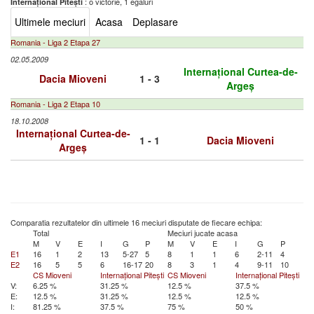
: o victorie, 1 egaluri
Internațional Pitești
Ultimele meciuri
Acasa
Deplasare
Romania - Liga 2 Etapa 27
02.05.2009
Internațional Curtea-de-
Dacia Mioveni
1 - 3
Argeș
Romania - Liga 2 Etapa 10
18.10.2008
Internațional Curtea-de-
1 - 1
Dacia Mioveni
Argeș
Comparatia rezultatelor din ultimele 16 meciuri disputate de fiecare echipa:
Total
Meciuri jucate acasa
M
V
E
I
G
P
M
V
E
I
G
P
E1
16
1
2
13
5-27
5
8
1
1
6
2-11
4
E2
16
5
5
6
16-17
20
8
3
1
4
9-11
10
CS Mioveni
Internațional Pitești
CS Mioveni
Internațional Pitești
V:
6.25 %
31.25 %
12.5 %
37.5 %
E:
12.5 %
31.25 %
12.5 %
12.5 %
I:
81.25 %
37.5 %
75 %
50 %