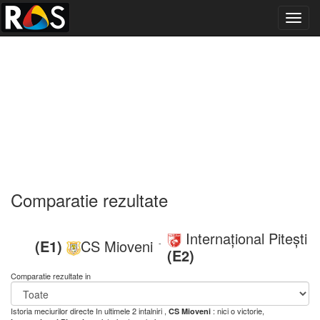
Toggl
navig
Comparatie rezultate
Internațional Pitești
(E1)
CS Mioveni
-
(E2)
Comparatie rezultate in
Istoria meciurilor directe
In ultimele 2 intalniri ,
: nici o victorie,
CS Mioveni