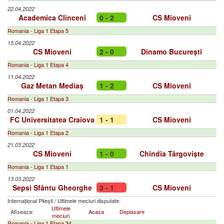
22.04.2022
Academica Clinceni
0 - 2
CS Mioveni
Romania - Liga 1 Etapa 5
15.04.2022
CS Mioveni
2 - 0
Dinamo București
Romania - Liga 1 Etapa 4
11.04.2022
Gaz Metan Mediaș
1 - 2
CS Mioveni
Romania - Liga 1 Etapa 3
01.04.2022
FC Universitatea Craiova
1 - 1
CS Mioveni
Romania - Liga 1 Etapa 2
21.03.2022
CS Mioveni
1 - 0
Chindia Târgoviște
Romania - Liga 1 Etapa 1
13.03.2022
Sepsi Sfântu Gheorghe
3 - 1
CS Mioveni
Internațional Pitești
/
Ultimele meciuri disputate:
Ultimele
Afiseaza:
Acasa
Deplasare
meciuri
Romania - Liga 1 Etapa 34