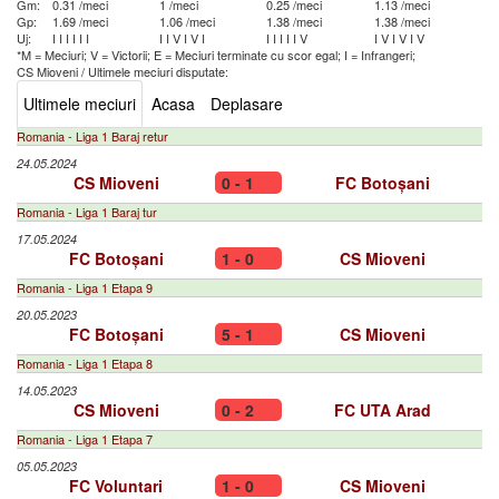
Gm:
0.31 /meci
1 /meci
0.25 /meci
1.13 /meci
Gp:
1.69 /meci
1.06 /meci
1.38 /meci
1.38 /meci
Uj:
I
I
I
I
I
I
I
I
V
I
V
I
I
I
I
I
I
V
I
V
I
V
I
V
*M = Meciuri; V = Victorii; E = Meciuri terminate cu scor egal; I = Infrangeri;
CS Mioveni
/
Ultimele meciuri disputate:
Ultimele meciuri
Acasa
Deplasare
Romania - Liga 1 Baraj retur
24.05.2024
CS Mioveni
0 - 1
FC Botoșani
Romania - Liga 1 Baraj tur
17.05.2024
FC Botoșani
1 - 0
CS Mioveni
Romania - Liga 1 Etapa 9
20.05.2023
FC Botoșani
5 - 1
CS Mioveni
Romania - Liga 1 Etapa 8
14.05.2023
CS Mioveni
0 - 2
FC UTA Arad
Romania - Liga 1 Etapa 7
05.05.2023
FC Voluntari
1 - 0
CS Mioveni