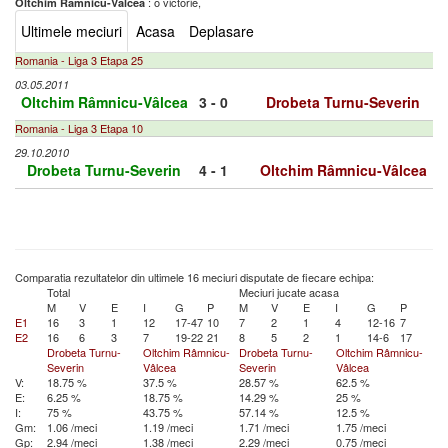
: o victorie,
Oltchim Râmnicu-Vâlcea
Ultimele meciuri
Acasa
Deplasare
Romania - Liga 3 Etapa 25
03.05.2011
Oltchim Râmnicu-Vâlcea
3 - 0
Drobeta Turnu-Severin
Romania - Liga 3 Etapa 10
29.10.2010
Drobeta Turnu-Severin
4 - 1
Oltchim Râmnicu-Vâlcea
Comparatia rezultatelor din ultimele 16 meciuri disputate de fiecare echipa:
Total
Meciuri jucate acasa
M
V
E
I
G
P
M
V
E
I
G
P
E1
16
3
1
12
17-47
10
7
2
1
4
12-16
7
E2
16
6
3
7
19-22
21
8
5
2
1
14-6
17
Drobeta Turnu-
Oltchim Râmnicu-
Drobeta Turnu-
Oltchim Râmnicu-
Severin
Vâlcea
Severin
Vâlcea
V:
18.75 %
37.5 %
28.57 %
62.5 %
E:
6.25 %
18.75 %
14.29 %
25 %
I:
75 %
43.75 %
57.14 %
12.5 %
Gm:
1.06 /meci
1.19 /meci
1.71 /meci
1.75 /meci
Gp:
2.94 /meci
1.38 /meci
2.29 /meci
0.75 /meci