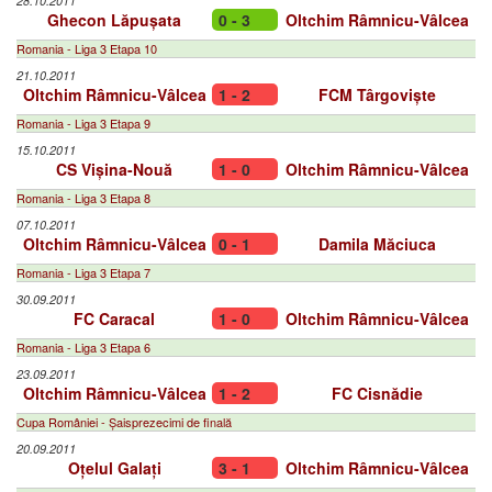
28.10.2011
Ghecon Lăpușata
0 - 3
Oltchim Râmnicu-Vâlcea
Romania - Liga 3 Etapa 10
21.10.2011
Oltchim Râmnicu-Vâlcea
1 - 2
FCM Târgoviște
Romania - Liga 3 Etapa 9
15.10.2011
CS Vișina-Nouă
1 - 0
Oltchim Râmnicu-Vâlcea
Romania - Liga 3 Etapa 8
07.10.2011
Oltchim Râmnicu-Vâlcea
0 - 1
Damila Măciuca
Romania - Liga 3 Etapa 7
30.09.2011
FC Caracal
1 - 0
Oltchim Râmnicu-Vâlcea
Romania - Liga 3 Etapa 6
23.09.2011
Oltchim Râmnicu-Vâlcea
1 - 2
FC Cisnădie
Cupa României - Șaisprezecimi de finală
20.09.2011
Oțelul Galați
3 - 1
Oltchim Râmnicu-Vâlcea