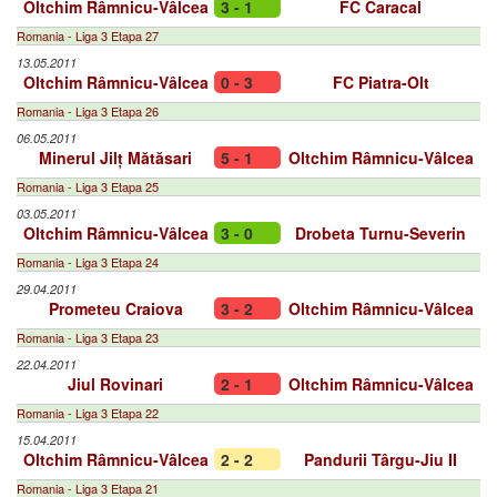
Oltchim Râmnicu-Vâlcea
3 - 1
FC Caracal
Romania - Liga 3 Etapa 27
13.05.2011
Oltchim Râmnicu-Vâlcea
0 - 3
FC Piatra-Olt
Romania - Liga 3 Etapa 26
06.05.2011
Minerul Jilț Mătăsari
5 - 1
Oltchim Râmnicu-Vâlcea
Romania - Liga 3 Etapa 25
03.05.2011
Oltchim Râmnicu-Vâlcea
3 - 0
Drobeta Turnu-Severin
Romania - Liga 3 Etapa 24
29.04.2011
Prometeu Craiova
3 - 2
Oltchim Râmnicu-Vâlcea
Romania - Liga 3 Etapa 23
22.04.2011
Jiul Rovinari
2 - 1
Oltchim Râmnicu-Vâlcea
Romania - Liga 3 Etapa 22
15.04.2011
Oltchim Râmnicu-Vâlcea
2 - 2
Pandurii Târgu-Jiu II
Romania - Liga 3 Etapa 21