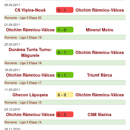
08.04.2011
CS Vișina-Nouă
3 - 1
Oltchim Râmnicu-Vâlcea
Romania - Liga 3 Etapa 20
01.04.2011
Oltchim Râmnicu-Vâlcea
1 - 0
Minerul Motru
Romania - Liga 3 Etapa 19
25.03.2011
Dunărea Turris Turnu-
0 - 1
Oltchim Râmnicu-Vâlcea
Măgurele
Romania - Liga 3 Etapa 18
18.03.2011
Oltchim Râmnicu-Vâlcea
5 - 1
Triumf Bârca
Romania - Liga 3 Etapa 17
11.03.2011
Ghecon Lăpușata
0 - 0
Oltchim Râmnicu-Vâlcea
Romania - Liga 3 Etapa 15
03.12.2010
Oltchim Râmnicu-Vâlcea
0 - 2
CSM Slatina
Romania - Liga 3 Etapa 14
26.11.2010