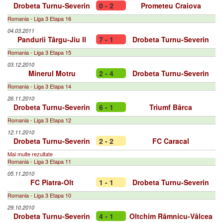
Drobeta Turnu-Severin
0 - 2
Prometeu Craiova
Romania - Liga 3 Etapa 16
04.03.2011
Pandurii Târgu-Jiu II
7 - 1
Drobeta Turnu-Severin
Romania - Liga 3 Etapa 15
03.12.2010
Minerul Motru
2 - 4
Drobeta Turnu-Severin
Romania - Liga 3 Etapa 14
26.11.2010
Drobeta Turnu-Severin
6 - 1
Triumf Bârca
Romania - Liga 3 Etapa 12
12.11.2010
Drobeta Turnu-Severin
2 - 2
FC Caracal
Mai multe rezultate
Romania - Liga 3 Etapa 11
05.11.2010
FC Piatra-Olt
1 - 1
Drobeta Turnu-Severin
Romania - Liga 3 Etapa 10
29.10.2010
Drobeta Turnu-Severin
4 - 1
Oltchim Râmnicu-Vâlcea