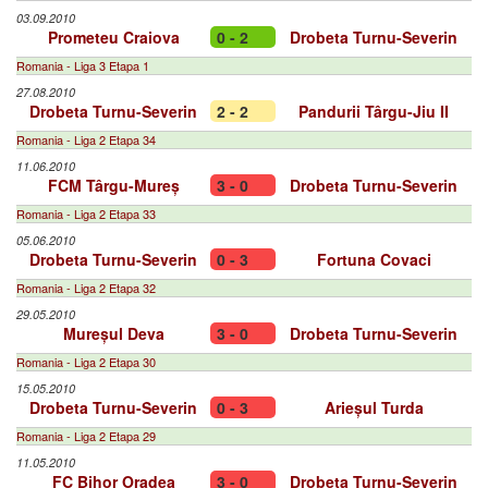
03.09.2010
Prometeu Craiova
0 - 2
Drobeta Turnu-Severin
Romania - Liga 3 Etapa 1
27.08.2010
Drobeta Turnu-Severin
2 - 2
Pandurii Târgu-Jiu II
Romania - Liga 2 Etapa 34
11.06.2010
FCM Târgu-Mureș
3 - 0
Drobeta Turnu-Severin
Romania - Liga 2 Etapa 33
05.06.2010
Drobeta Turnu-Severin
0 - 3
Fortuna Covaci
Romania - Liga 2 Etapa 32
29.05.2010
Mureșul Deva
3 - 0
Drobeta Turnu-Severin
Romania - Liga 2 Etapa 30
15.05.2010
Drobeta Turnu-Severin
0 - 3
Arieșul Turda
Romania - Liga 2 Etapa 29
11.05.2010
FC Bihor Oradea
3 - 0
Drobeta Turnu-Severin