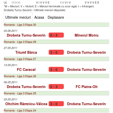
Uj:
I
I
I
I
I
I
V
I
V
V
V
E
I
I
I
V
I
V
V
V
V
V
E
E
*M = Meciuri; V = Victorii; E = Meciuri terminate cu scor egal; I = Infrangeri;
Drobeta Turnu-Severin
/
Ultimele meciuri disputate:
Ultimele meciuri
Acasa
Deplasare
Romania - Liga 3 Etapa 30
03.06.2011
Drobeta Turnu-Severin
0 - 3
Minerul Motru
Romania - Liga 3 Etapa 29
27.05.2011
Triumf Bârca
3 - 0
Drobeta Turnu-Severin
Romania - Liga 3 Etapa 27
13.05.2011
FC Caracal
3 - 0
Drobeta Turnu-Severin
Romania - Liga 3 Etapa 26
06.05.2011
Drobeta Turnu-Severin
0 - 3
FC Piatra-Olt
Romania - Liga 3 Etapa 25
03.05.2011
Oltchim Râmnicu-Vâlcea
3 - 0
Drobeta Turnu-Severin
Romania - Liga 3 Etapa 24