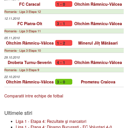
FC Caracal
1 - 0
Oltchim Râmnicu-Vâlcea
Romania - Liga 3 Etapa 12
12.11.2010
FC Piatra-Olt
3 - 1
Oltchim Râmnicu-Vâlcea
Romania - Liga 3 Etapa 11
05.11.2010
Oltchim Râmnicu-Vâlcea
1 - 2
Minerul Jilț Mătăsari
Romania - Liga 3 Etapa 10
29.10.2010
Drobeta Turnu-Severin
4 - 1
Oltchim Râmnicu-Vâlcea
Romania - Liga 3 Etapa 9
22.10.2010
Oltchim Râmnicu-Vâlcea
3 - 0
Prometeu Craiova
Comparatii intre echipe de fotbal
Ultimele stiri
Liga 1 - Etapa 4: Rezultate şi marcatori
Liga 1 - Etapa 4: Dinamo București - FC Voluntari 4-0