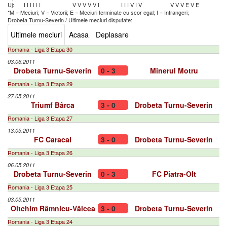
Uj:
I
I
I
I
I
I
V
V
V
V
V
I
I
I
I
V
I
V
V
V
V
E
V
E
*M = Meciuri; V = Victorii; E = Meciuri terminate cu scor egal; I = Infrangeri;
Drobeta Turnu-Severin
/
Ultimele meciuri disputate:
Ultimele meciuri
Acasa
Deplasare
Romania - Liga 3 Etapa 30
03.06.2011
Drobeta Turnu-Severin
0 - 3
Minerul Motru
Romania - Liga 3 Etapa 29
27.05.2011
Triumf Bârca
3 - 0
Drobeta Turnu-Severin
Romania - Liga 3 Etapa 27
13.05.2011
FC Caracal
3 - 0
Drobeta Turnu-Severin
Romania - Liga 3 Etapa 26
06.05.2011
Drobeta Turnu-Severin
0 - 3
FC Piatra-Olt
Romania - Liga 3 Etapa 25
03.05.2011
Oltchim Râmnicu-Vâlcea
3 - 0
Drobeta Turnu-Severin
Romania - Liga 3 Etapa 24