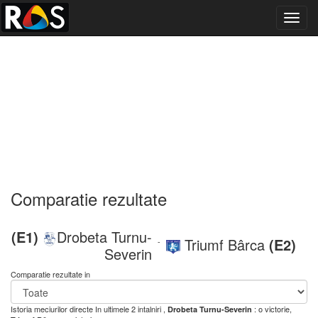
Toggl
navig
Comparatie rezultate
(E1)
Drobeta Turnu-
Triumf Bârca
(E2)
-
Severin
Comparatie rezultate in
Istoria meciurilor directe
In ultimele 2 intalniri ,
: o victorie,
Drobeta Turnu-Severin