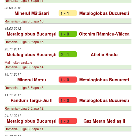
Romania - Liga 3 Etapa 17
23.03.2012
Minerul Mătăsari
1 - 1
Metaloglobus București
Romania - Liga 3 Etapa 16
16.03.2012
Metaloglobus București
1 - 0
Oltchim Râmnicu-Vâlcea
Romania - Liga 3 Etapa 15
25.11.2011
Metaloglobus București
2 - 1
Atletic Bradu
Mai multe rezultate
Romania - Liga 3 Etapa 14
18.11.2011
Minerul Motru
1 - 0
Metaloglobus București
Romania - Liga 3 Etapa 13
11.11.2011
Pandurii Târgu-Jiu II
1 - 0
Metaloglobus București
Romania - Liga 3 Etapa 12
04.11.2011
Metaloglobus București
1 - 3
Gaz Metan Mediaș II
Romania - Liga 3 Etapa 11