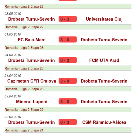
Romania - Liga 2 Etapa 28
08.05.2010
Drobeta Turnu-Severin
0 - 3
Universitatea Cluj
Romania - Liga 2 Etapa 27
01.05.2010
FC Baia-Mare
3 - 0
Drobeta Turnu-Severin
Romania - Liga 2 Etapa 26
24.04.2010
Drobeta Turnu-Severin
0 - 3
FCM UTA Arad
Romania - Liga 2 Etapa 25
21.04.2010
Gaz metan CFR Craiova
3 - 0
Drobeta Turnu-Severin
Romania - Liga 2 Etapa 23
09.04.2010
Minerul Lupeni
3 - 0
Drobeta Turnu-Severin
Romania - Liga 2 Etapa 22
02.04.2010
Drobeta Turnu-Severin
0 - 3
CSM Râmnicu-Vâlcea
Romania - Liga 2 Etapa 21