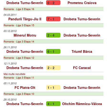
Drobeta Turnu-Severin
0 - 2
Prometeu Craiova
Romania - Liga 3 Etapa 16
04.03.2011
Pandurii Târgu-Jiu II
7 - 1
Drobeta Turnu-Severin
Romania - Liga 3 Etapa 15
03.12.2010
Minerul Motru
2 - 4
Drobeta Turnu-Severin
Romania - Liga 3 Etapa 14
26.11.2010
Drobeta Turnu-Severin
6 - 1
Triumf Bârca
Romania - Liga 3 Etapa 12
12.11.2010
Drobeta Turnu-Severin
2 - 2
FC Caracal
Mai multe rezultate
Romania - Liga 3 Etapa 11
05.11.2010
FC Piatra-Olt
1 - 1
Drobeta Turnu-Severin
Romania - Liga 3 Etapa 10
29.10.2010
Drobeta Turnu-Severin
4 - 1
Oltchim Râmnicu-Vâlcea