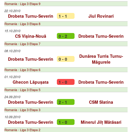
Romania - Liga 3 Etapa 9
22.10.2010
Drobeta Turnu-Severin
1 - 1
Jiul Rovinari
Romania - Liga 3 Etapa 8
15.10.2010
CS Vișina-Nouă
0 - 2
Drobeta Turnu-Severin
Romania - Liga 3 Etapa 7
08.10.2010
Dunărea Turris Turnu-
Drobeta Turnu-Severin
0 - 0
Măgurele
Romania - Liga 3 Etapa 6
01.10.2010
Ghecon Lăpușata
1 - 0
Drobeta Turnu-Severin
Romania - Liga 3 Etapa 5
24.09.2010
Drobeta Turnu-Severin
2 - 1
CSM Slatina
Romania - Liga 3 Etapa 3
10.09.2010
Drobeta Turnu-Severin
1 - 0
Minerul Jilț Mătăsari
Romania - Liga 3 Etapa 2