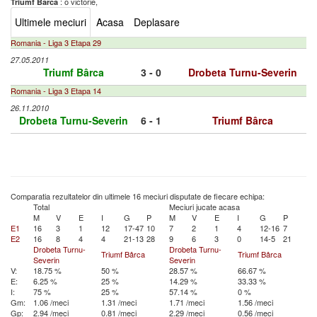
: o victorie,
Triumf Bârca
Ultimele meciuri
Acasa
Deplasare
Romania - Liga 3 Etapa 29
27.05.2011
Triumf Bârca
3 - 0
Drobeta Turnu-Severin
Romania - Liga 3 Etapa 14
26.11.2010
Drobeta Turnu-Severin
6 - 1
Triumf Bârca
Comparatia rezultatelor din ultimele 16 meciuri disputate de fiecare echipa:
Total
Meciuri jucate acasa
M
V
E
I
G
P
M
V
E
I
G
P
E1
16
3
1
12
17-47
10
7
2
1
4
12-16
7
E2
16
8
4
4
21-13
28
9
6
3
0
14-5
21
Drobeta Turnu-
Drobeta Turnu-
Triumf Bârca
Triumf Bârca
Severin
Severin
V:
18.75 %
50 %
28.57 %
66.67 %
E:
6.25 %
25 %
14.29 %
33.33 %
I:
75 %
25 %
57.14 %
0 %
Gm:
1.06 /meci
1.31 /meci
1.71 /meci
1.56 /meci
Gp:
2.94 /meci
0.81 /meci
2.29 /meci
0.56 /meci