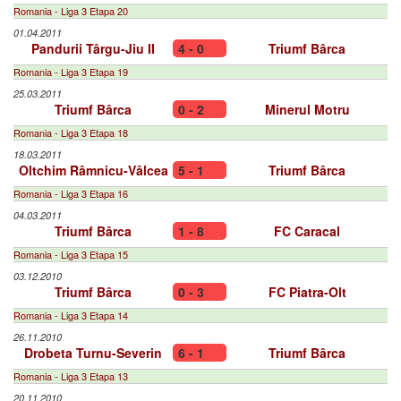
Romania - Liga 3 Etapa 20
01.04.2011
Pandurii Târgu-Jiu II
4 - 0
Triumf Bârca
Romania - Liga 3 Etapa 19
25.03.2011
Triumf Bârca
0 - 2
Minerul Motru
Romania - Liga 3 Etapa 18
18.03.2011
Oltchim Râmnicu-Vâlcea
5 - 1
Triumf Bârca
Romania - Liga 3 Etapa 16
04.03.2011
Triumf Bârca
1 - 8
FC Caracal
Romania - Liga 3 Etapa 15
03.12.2010
Triumf Bârca
0 - 3
FC Piatra-Olt
Romania - Liga 3 Etapa 14
26.11.2010
Drobeta Turnu-Severin
6 - 1
Triumf Bârca
Romania - Liga 3 Etapa 13
20.11.2010