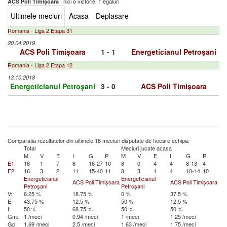
: nici o victorie, 1 egaluri
ACS Poli Timișoara
Ultimele meciuri
Acasa
Deplasare
Romania - Liga 2 Etapa 31
20.04.2019
ACS Poli Timișoara
1 - 1
Energeticianul Petroşani
Romania - Liga 2 Etapa 12
13.10.2018
Energeticianul Petroşani
3 - 0
ACS Poli Timișoara
Comparatia rezultatelor din ultimele 16 meciuri disputate de fiecare echipa:
Total
Meciuri jucate acasa
M
V
E
I
G
P
M
V
E
I
G
P
E1
16
1
7
8
16-27
10
8
0
4
4
8-13
4
E2
16
3
2
11
15-40
11
8
3
1
4
10-14
10
Energeticianul
Energeticianul
ACS Poli Timișoara
ACS Poli Timișoara
Petroşani
Petroşani
V:
6.25 %
18.75 %
0 %
37.5 %
E:
43.75 %
12.5 %
50 %
12.5 %
I:
50 %
68.75 %
50 %
50 %
Gm:
1 /meci
0.94 /meci
1 /meci
1.25 /meci
Gp:
1.69 /meci
2.5 /meci
1.63 /meci
1.75 /meci