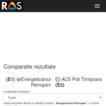
Toggl
navig
Comparatie rezultate
(E1)
Energeticianul
ACS Poli Timișoara
-
Petroşani
(E2)
Comparatie rezultate in
Istoria meciurilor directe
In ultimele 2 intalniri ,
: o victorie,
Energeticianul Petroşani