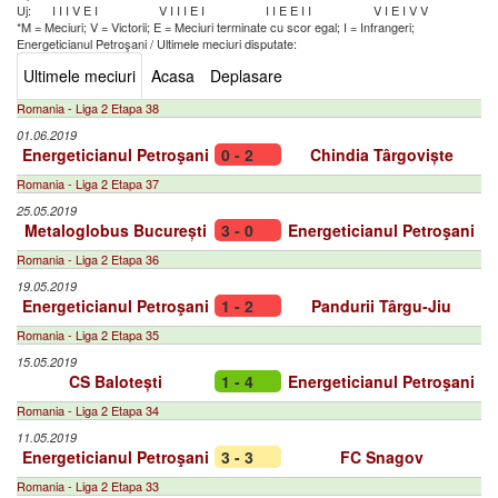
Uj:
I
I
I
V
E
I
V
I
I
I
E
I
I
I
E
E
I
I
V
I
E
I
V
V
*M = Meciuri; V = Victorii; E = Meciuri terminate cu scor egal; I = Infrangeri;
Energeticianul Petroşani
/
Ultimele meciuri disputate:
Ultimele meciuri
Acasa
Deplasare
Romania - Liga 2 Etapa 38
01.06.2019
Energeticianul Petroşani
0 - 2
Chindia Târgoviște
Romania - Liga 2 Etapa 37
25.05.2019
Metaloglobus București
3 - 0
Energeticianul Petroşani
Romania - Liga 2 Etapa 36
19.05.2019
Energeticianul Petroşani
1 - 2
Pandurii Târgu-Jiu
Romania - Liga 2 Etapa 35
15.05.2019
CS Balotești
1 - 4
Energeticianul Petroşani
Romania - Liga 2 Etapa 34
11.05.2019
Energeticianul Petroşani
3 - 3
FC Snagov
Romania - Liga 2 Etapa 33