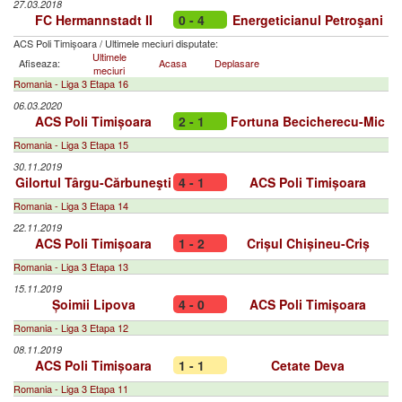
27.03.2018
FC Hermannstadt II
0 - 4
Energeticianul Petroşani
ACS Poli Timișoara
/
Ultimele meciuri disputate:
Ultimele
Afiseaza:
Acasa
Deplasare
meciuri
Romania - Liga 3 Etapa 16
06.03.2020
ACS Poli Timișoara
2 - 1
Fortuna Becicherecu-Mic
Romania - Liga 3 Etapa 15
30.11.2019
Gilortul Târgu-Cărbuneşti
4 - 1
ACS Poli Timișoara
Romania - Liga 3 Etapa 14
22.11.2019
ACS Poli Timișoara
1 - 2
Crișul Chișineu-Criș
Romania - Liga 3 Etapa 13
15.11.2019
Șoimii Lipova
4 - 0
ACS Poli Timișoara
Romania - Liga 3 Etapa 12
08.11.2019
ACS Poli Timișoara
1 - 1
Cetate Deva
Romania - Liga 3 Etapa 11