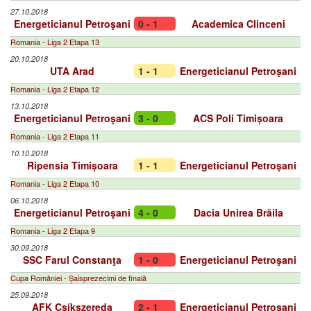
27.10.2018
Energeticianul Petroşani
0 - 1
Academica Clinceni
Romania - Liga 2 Etapa 13
20.10.2018
UTA Arad
1 - 1
Energeticianul Petroşani
Romania - Liga 2 Etapa 12
13.10.2018
Energeticianul Petroşani
3 - 0
ACS Poli Timișoara
Romania - Liga 2 Etapa 11
10.10.2018
Ripensia Timișoara
1 - 1
Energeticianul Petroşani
Romania - Liga 2 Etapa 10
06.10.2018
Energeticianul Petroşani
4 - 0
Dacia Unirea Brăila
Romania - Liga 2 Etapa 9
30.09.2018
SSC Farul Constanţa
1 - 0
Energeticianul Petroşani
Cupa României - Șaisprezecimi de finală
25.09.2018
AFK Csíkszereda
2 - 1
Energeticianul Petroşani