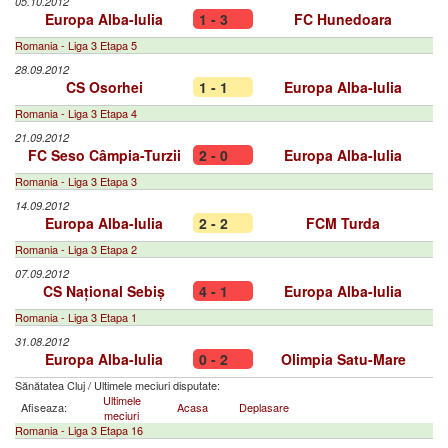
05.10.2012
Europa Alba-Iulia
1 - 3
FC Hunedoara
Romania - Liga 3 Etapa 5
28.09.2012
CS Osorhei
1 - 1
Europa Alba-Iulia
Romania - Liga 3 Etapa 4
21.09.2012
FC Seso Câmpia-Turzii
2 - 0
Europa Alba-Iulia
Romania - Liga 3 Etapa 3
14.09.2012
Europa Alba-Iulia
2 - 2
FCM Turda
Romania - Liga 3 Etapa 2
07.09.2012
CS Național Sebiș
4 - 1
Europa Alba-Iulia
Romania - Liga 3 Etapa 1
31.08.2012
Europa Alba-Iulia
0 - 2
Olimpia Satu-Mare
Sănătatea Cluj
/
Ultimele meciuri disputate:
Ultimele
Afiseaza:
Acasa
Deplasare
meciuri
Romania - Liga 3 Etapa 16