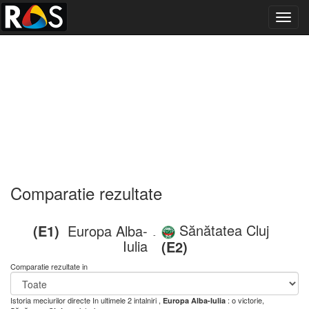
Toggl
navig
Comparatie rezultate
Sănătatea Cluj
(E1)
Europa Alba-
-
Iulia
(E2)
Comparatie rezultate in
Istoria meciurilor directe
In ultimele 2 intalniri ,
: o victorie,
Europa Alba-Iulia