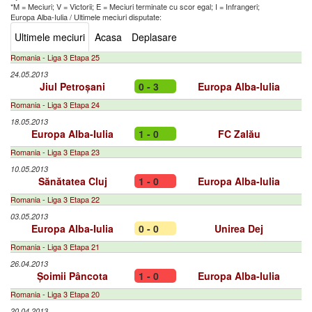
*M = Meciuri; V = Victorii; E = Meciuri terminate cu scor egal; I = Infrangeri;
Europa Alba-Iulia
/
Ultimele meciuri disputate:
Ultimele meciuri
Acasa
Deplasare
Romania - Liga 3 Etapa 25
24.05.2013
Jiul Petroșani
0 - 3
Europa Alba-Iulia
Romania - Liga 3 Etapa 24
18.05.2013
Europa Alba-Iulia
1 - 0
FC Zalău
Romania - Liga 3 Etapa 23
10.05.2013
Sănătatea Cluj
1 - 0
Europa Alba-Iulia
Romania - Liga 3 Etapa 22
03.05.2013
Europa Alba-Iulia
0 - 0
Unirea Dej
Romania - Liga 3 Etapa 21
26.04.2013
Șoimii Pâncota
1 - 0
Europa Alba-Iulia
Romania - Liga 3 Etapa 20
20.04.2013