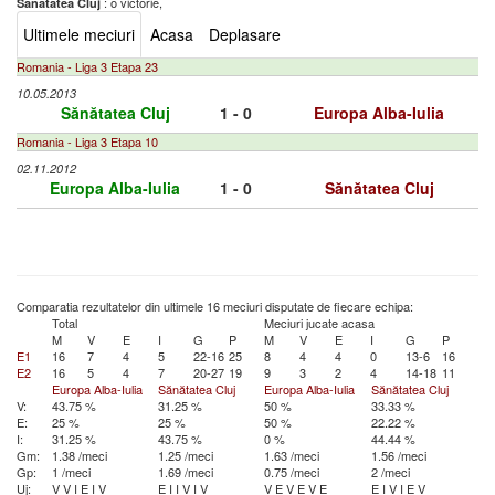
: o victorie,
Sănătatea Cluj
Ultimele meciuri
Acasa
Deplasare
Romania - Liga 3 Etapa 23
10.05.2013
Sănătatea Cluj
1 - 0
Europa Alba-Iulia
Romania - Liga 3 Etapa 10
02.11.2012
Europa Alba-Iulia
1 - 0
Sănătatea Cluj
Comparatia rezultatelor din ultimele 16 meciuri disputate de fiecare echipa:
Total
Meciuri jucate acasa
M
V
E
I
G
P
M
V
E
I
G
P
E1
16
7
4
5
22-16
25
8
4
4
0
13-6
16
E2
16
5
4
7
20-27
19
9
3
2
4
14-18
11
Europa Alba-Iulia
Sănătatea Cluj
Europa Alba-Iulia
Sănătatea Cluj
V:
43.75 %
31.25 %
50 %
33.33 %
E:
25 %
25 %
50 %
22.22 %
I:
31.25 %
43.75 %
0 %
44.44 %
Gm:
1.38 /meci
1.25 /meci
1.63 /meci
1.56 /meci
Gp:
1 /meci
1.69 /meci
0.75 /meci
2 /meci
Uj:
V
V
I
E
I
V
E
I
I
V
I
V
V
E
V
E
V
E
E
I
V
I
E
V