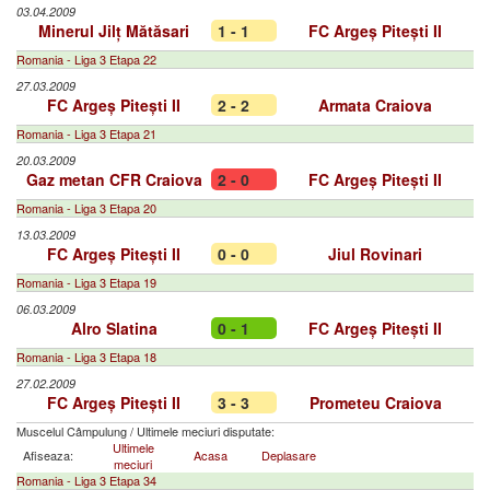
03.04.2009
Minerul Jilț Mătăsari
1 - 1
FC Argeș Pitești II
Romania - Liga 3 Etapa 22
27.03.2009
FC Argeș Pitești II
2 - 2
Armata Craiova
Romania - Liga 3 Etapa 21
20.03.2009
Gaz metan CFR Craiova
2 - 0
FC Argeș Pitești II
Romania - Liga 3 Etapa 20
13.03.2009
FC Argeș Pitești II
0 - 0
Jiul Rovinari
Romania - Liga 3 Etapa 19
06.03.2009
Alro Slatina
0 - 1
FC Argeș Pitești II
Romania - Liga 3 Etapa 18
27.02.2009
FC Argeș Pitești II
3 - 3
Prometeu Craiova
Muscelul Câmpulung
/
Ultimele meciuri disputate:
Ultimele
Afiseaza:
Acasa
Deplasare
meciuri
Romania - Liga 3 Etapa 34