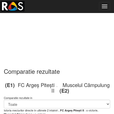
Toggl
navig
Comparatie rezultate
(E1)
FC Argeș Pitești
Muscelul Câmpulung
-
II
(E2)
Comparatie rezultate in
Istoria meciurilor directe
In ultimele 2 intalniri ,
: o victorie,
FC Argeș Pitești II