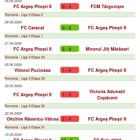
04.09.2009
FC Argeș Pitești II
0 - 3
FCM Târgoviște
Romania - Liga 3 Etapa 2
28.08.2009
FC Caracal
0 - 2
FC Argeș Pitești II
Romania - Liga 3 Etapa 1
21.08.2009
FC Argeș Pitești II
2 - 0
Minerul Jilț Mătăsari
Romania - Liga 3 Etapa 34
05.06.2009
Viitorul Pucioasa
1 - 0
FC Argeș Pitești II
Romania - Liga 3 Etapa 33
29.05.2009
Victoria Adunații
FC Argeș Pitești II
1 - 2
Copăceni
Romania - Liga 3 Etapa 32
22.05.2009
Oltchim Râmnicu-Vâlcea
2 - 0
FC Argeș Pitești II
Romania - Liga 3 Etapa 31
15.05.2009