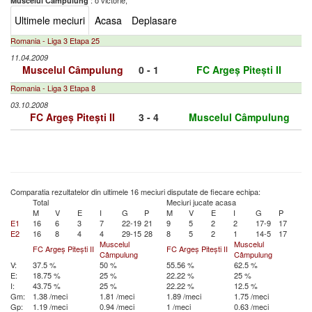
: o victorie,
Muscelul Câmpulung
Ultimele meciuri
Acasa
Deplasare
Romania - Liga 3 Etapa 25
11.04.2009
Muscelul Câmpulung
0 - 1
FC Argeș Pitești II
Romania - Liga 3 Etapa 8
03.10.2008
FC Argeș Pitești II
3 - 4
Muscelul Câmpulung
Comparatia rezultatelor din ultimele 16 meciuri disputate de fiecare echipa:
Total
Meciuri jucate acasa
M
V
E
I
G
P
M
V
E
I
G
P
E1
16
6
3
7
22-19
21
9
5
2
2
17-9
17
E2
16
8
4
4
29-15
28
8
5
2
1
14-5
17
Muscelul
Muscelul
FC Argeș Pitești II
FC Argeș Pitești II
Câmpulung
Câmpulung
V:
37.5 %
50 %
55.56 %
62.5 %
E:
18.75 %
25 %
22.22 %
25 %
I:
43.75 %
25 %
22.22 %
12.5 %
Gm:
1.38 /meci
1.81 /meci
1.89 /meci
1.75 /meci
Gp:
1.19 /meci
0.94 /meci
1 /meci
0.63 /meci