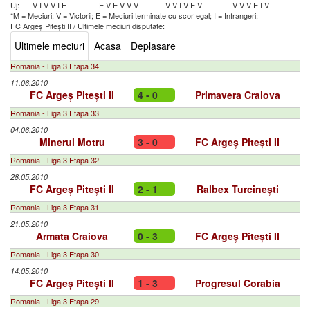
Uj:
V
I
V
V
I
E
E
V
E
V
V
V
V
V
I
V
E
V
V
V
V
E
I
V
*M = Meciuri; V = Victorii; E = Meciuri terminate cu scor egal; I = Infrangeri;
FC Argeș Pitești II
/
Ultimele meciuri disputate:
Ultimele meciuri
Acasa
Deplasare
Romania - Liga 3 Etapa 34
11.06.2010
FC Argeș Pitești II
4 - 0
Primavera Craiova
Romania - Liga 3 Etapa 33
04.06.2010
Minerul Motru
3 - 0
FC Argeș Pitești II
Romania - Liga 3 Etapa 32
28.05.2010
FC Argeș Pitești II
2 - 1
Ralbex Turcinești
Romania - Liga 3 Etapa 31
21.05.2010
Armata Craiova
0 - 3
FC Argeș Pitești II
Romania - Liga 3 Etapa 30
14.05.2010
FC Argeș Pitești II
1 - 3
Progresul Corabia
Romania - Liga 3 Etapa 29