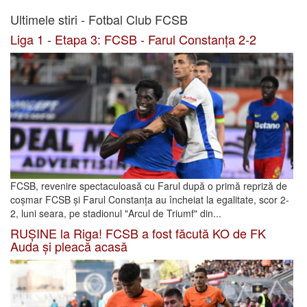
Ultimele stiri - Fotbal Club FCSB
Liga 1 - Etapa 3: FCSB - Farul Constanța 2-2
FCSB, revenire spectaculoasă cu Farul după o primă repriză de
coșmar FCSB și Farul Constanța au încheiat la egalitate, scor 2-
2, luni seara, pe stadionul "Arcul de Triumf" din...
RUȘINE la Riga! FCSB a fost făcută KO de FK
Auda și pleacă acasă