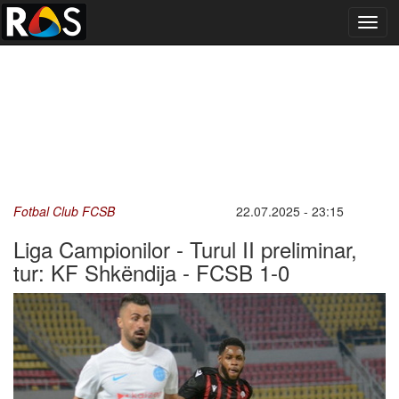
Toggl
navig
Fotbal Club FCSB
22.07.2025 - 23:15
Liga Campionilor - Turul II preliminar,
tur: KF Shkëndija - FCSB 1-0