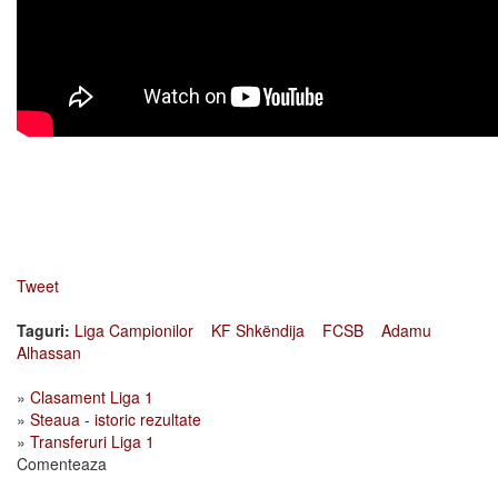
Tweet
Taguri:
Liga Campionilor
KF Shkëndija
FCSB
Adamu
Alhassan
»
Clasament Liga 1
»
Steaua - istoric rezultate
»
Transferuri Liga 1
Comenteaza