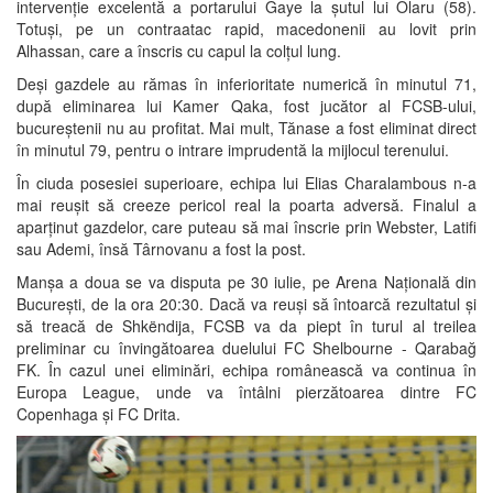
intervenție excelentă a portarului Gaye la șutul lui Olaru (58).
Totuși, pe un contraatac rapid, macedonenii au lovit prin
Alhassan, care a înscris cu capul la colțul lung.
Deși gazdele au rămas în inferioritate numerică în minutul 71,
după eliminarea lui Kamer Qaka, fost jucător al FCSB-ului,
bucureștenii nu au profitat. Mai mult, Tănase a fost eliminat direct
în minutul 79, pentru o intrare imprudentă la mijlocul terenului.
În ciuda posesiei superioare, echipa lui Elias Charalambous n-a
mai reușit să creeze pericol real la poarta adversă. Finalul a
aparținut gazdelor, care puteau să mai înscrie prin Webster, Latifi
sau Ademi, însă Târnovanu a fost la post.
Manșa a doua se va disputa pe 30 iulie, pe Arena Națională din
București, de la ora 20:30. Dacă va reuși să întoarcă rezultatul și
să treacă de Shkëndija, FCSB va da piept în turul al treilea
preliminar cu învingătoarea duelului FC Shelbourne - Qarabağ
FK. În cazul unei eliminări, echipa românească va continua în
Europa League, unde va întâlni pierzătoarea dintre FC
Copenhaga și FC Drita.