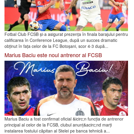
Fotbal Club FCSB și-a asigurat prezența în finala barajului pentru
calificarea în Conference League, după un succes dramatic
obținut în fața celor de la FC Botoșani, scor 4-3 după...
Marius Baciu este noul antrenor al FCSB
Marius Baciu a fost confirmat oficial &icirc;n funcția de antrenor
principal al celor de la FCSB, clubul anunț&acirc;nd marți
instalarea fostului căpitan al Stelei pe banca tehnică a...