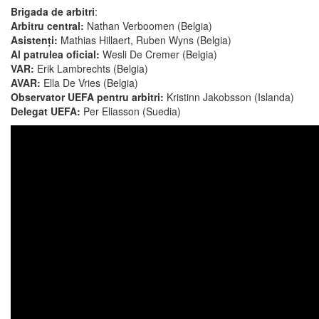
Brigada de arbitri
:
Arbitru central:
Nathan Verboomen (Belgia)
Asistenți:
Mathias Hillaert, Ruben Wyns (Belgia)
Al patrulea oficial:
Wesli De Cremer (Belgia)
VAR:
Erik Lambrechts (Belgia)
AVAR:
Ella De Vries (Belgia)
Observator UEFA pentru arbitri:
Kristinn Jakobsson (Islanda)
Delegat UEFA:
Per Eliasson (Suedia)