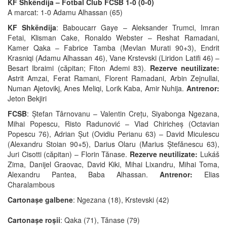
KF Shkëndija – Fotbal Club FCSB 1-0 (0-0)
A marcat: 1-0 Adamu Alhassan (65)
KF Shkëndija
: Baboucarr Gaye – Aleksander Trumci, Imran
Fetai, Klisman Cake, Ronaldo Webster – Reshat Ramadani,
Kamer Qaka – Fabrice Tamba (Mevlan Murati 90+3), Endrit
Krasniqi (Adamu Alhassan 46), Vane Krstevski (Liridon Latifi 46) –
Besart Ibraimi (căpitan; Fiton Ademi 83).
Rezerve neutilizate:
Astrit Amzai, Ferat Ramani, Florent Ramadani, Arbin Zejnullai,
Numan Ajetovikj, Anes Meliqi, Lorik Kaba, Amir Nuhija.
Antrenor:
Jeton Bekjiri
FCSB
: Ștefan Târnovanu – Valentin Crețu, Siyabonga Ngezana,
Mihai Popescu, Risto Radunović – Vlad Chiricheș (Octavian
Popescu 76), Adrian Șut (Ovidiu Perianu 63) – David Miculescu
(Alexandru Stoian 90+5), Darius Olaru (Marius Ștefănescu 63),
Juri Cisotti (căpitan) – Florin Tănase.
Rezerve neutilizate:
Lukáš
Zima, Danijel Graovac, David Kiki, Mihai Lixandru, Mihai Toma,
Alexandru Pantea, Baba Alhassan.
Antrenor:
Elias
Charalambous
Cartonașe galbene
: Ngezana (18), Krstevski (42)
Cartonașe roșii
: Qaka (71), Tănase (79)