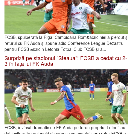
FCSB, spulberată la Riga! Campioana Rom&acirc;niei a pierdut și
returul cu FK Auda și spune adio Conference League Dezastru
pentru FCSB &icirc;n Letonia Fotbal Club FCSB și-a...
Surpriză pe stadionul "Steaua"! FCSB a cedat cu 2-
3 în fața lui FK Auda
FCSB, învinsă dramatic de FK Auda pe teren propriu! Letonii au
dat lovitura în prelungiri și pornesc cu avantaj spre retur FCSB a