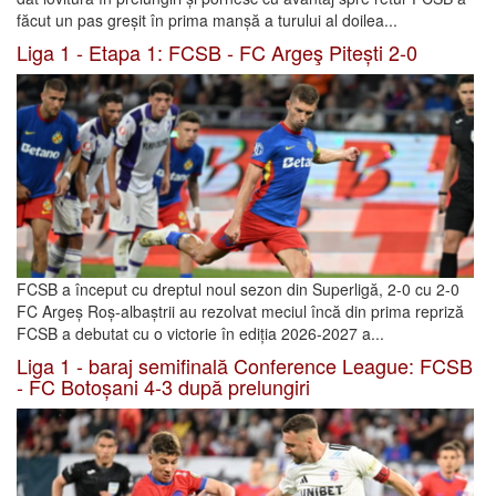
făcut un pas greșit în prima manșă a turului al doilea...
Liga 1 - Etapa 1: FCSB - FC Argeş Pitești 2-0
FCSB a început cu dreptul noul sezon din Superligă, 2-0 cu 2-0
FC Argeș Roș-albaștrii au rezolvat meciul încă din prima repriză
FCSB a debutat cu o victorie în ediția 2026-2027 a...
Liga 1 - baraj semifinală Conference League: FCSB
- FC Botoșani 4-3 după prelungiri