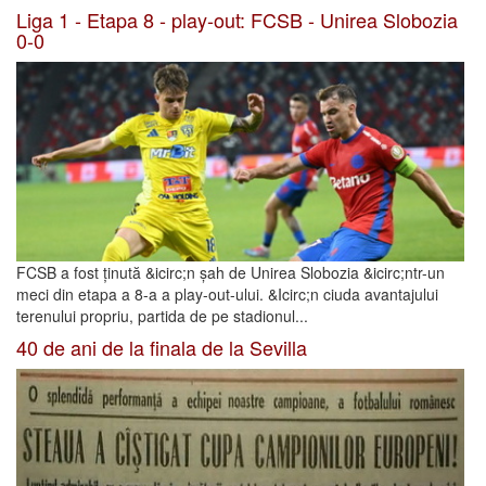
Liga 1 - Etapa 8 - play-out: FCSB - Unirea Slobozia
0-0
FCSB a fost ținută &icirc;n șah de Unirea Slobozia &icirc;ntr-un
meci din etapa a 8-a a play-out-ului. &Icirc;n ciuda avantajului
terenului propriu, partida de pe stadionul...
40 de ani de la finala de la Sevilla