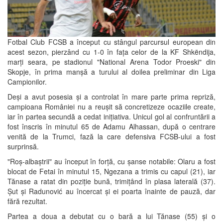
Fotbal Club FCSB a început cu stângul parcursul european din
acest sezon, pierzând cu 1-0 în fața celor de la KF Shkëndija,
marți seara, pe stadionul "National Arena Todor Proeski" din
Skopje, în prima manșă a turului al doilea preliminar din Liga
Campionilor.
Deși a avut posesia și a controlat în mare parte prima repriză,
campioana României nu a reușit să concretizeze ocaziile create,
iar în partea secundă a cedat inițiativa. Unicul gol al confruntării a
fost înscris în minutul 65 de Adamu Alhassan, după o centrare
venită de la Trumci, fază la care defensiva FCSB-ului a fost
surprinsă.
"Roș-albaștrii" au început în forță, cu șanse notabile: Olaru a fost
blocat de Fetai în minutul 15, Ngezana a trimis cu capul (21), iar
Tănase a ratat din poziție bună, trimițând în plasa laterală (37).
Șut și Radunović au încercat și ei poarta înainte de pauză, dar
fără rezultat.
Partea a doua a debutat cu o bară a lui Tănase (55) și o