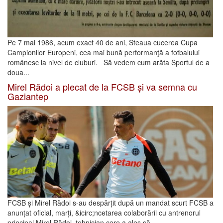
Pe 7 mai 1986, acum exact 40 de ani, Steaua cucerea Cupa
Campionilor Europeni, cea mai bună performanţă a fotbalului
românesc la nivel de cluburi. Să vedem cum arăta Sportul de a
doua...
Mirel Rădoi a plecat de la FCSB și va semna cu
Gaziantep
FCSB și Mirel Rădoi s-au despărțit după un mandat scurt FCSB a
anunțat oficial, marți, &icirc;ncetarea colaborării cu antrenorul
principal Mirel Rădoi, tehnician care a ales să...