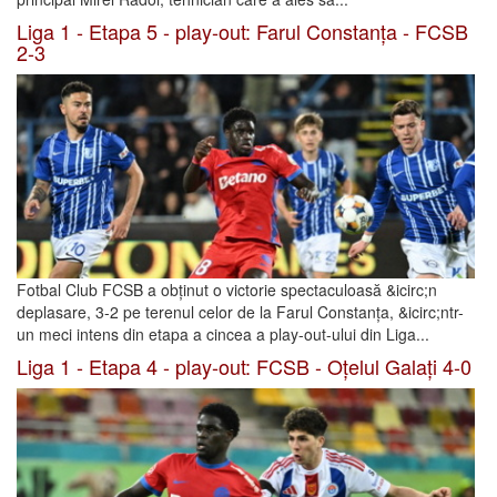
Liga 1 - Etapa 5 - play-out: Farul Constanța - FCSB
2-3
Fotbal Club FCSB a obținut o victorie spectaculoasă &icirc;n
deplasare, 3-2 pe terenul celor de la Farul Constanța, &icirc;ntr-
un meci intens din etapa a cincea a play-out-ului din Liga...
Liga 1 - Etapa 4 - play-out: FCSB - Oțelul Galați 4-0