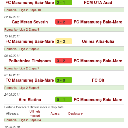
FC Maramureș Baia-Mare
2 - 1
FCM UTA Arad
Romania - Liga 2 Etapa 10
22.10.2011
Gaz Metan Severin
3 - 2
FC Maramureș Baia-Mare
Romania - Liga 2 Etapa 9
15.10.2011
FC Maramureș Baia-Mare
2 - 2
Unirea Alba-Iulia
Romania - Liga 2 Etapa 8
08.10.2011
Politehnica Timișoara
3 - 2
FC Maramureș Baia-Mare
Romania - Liga 2 Etapa 7
01.10.2011
FC Maramureș Baia-Mare
3 - 0
FC Olt
Romania - Liga 2 Etapa 6
24.09.2011
Alro Slatina
0 - 1
FC Maramureș Baia-Mare
Fortuna Covaci
/
Ultimele meciuri disputate:
Ultimele
Afiseaza:
Acasa
Deplasare
meciuri
Romania - Liga 2 Etapa 34
12.06.2010