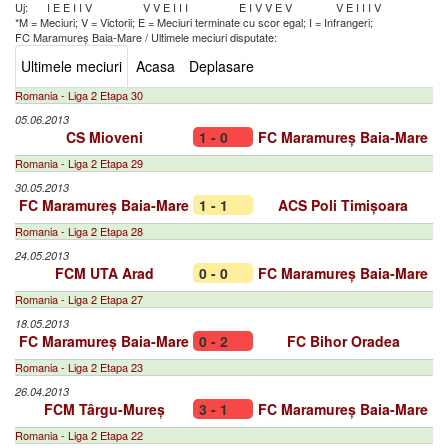
Uj:
I
E
E
I
I
V
V
V
E
I
I
I
E
I
V
V
E
V
V
E
I
I
I
V
*M = Meciuri; V = Victorii; E = Meciuri terminate cu scor egal; I = Infrangeri;
FC Maramureș Baia-Mare
/
Ultimele meciuri disputate:
Ultimele meciuri
Acasa
Deplasare
Romania - Liga 2 Etapa 30
05.06.2013
CS Mioveni
1 - 0
FC Maramureș Baia-Mare
Romania - Liga 2 Etapa 29
30.05.2013
FC Maramureș Baia-Mare
1 - 1
ACS Poli Timișoara
Romania - Liga 2 Etapa 28
24.05.2013
FCM UTA Arad
0 - 0
FC Maramureș Baia-Mare
Romania - Liga 2 Etapa 27
18.05.2013
FC Maramureș Baia-Mare
0 - 2
FC Bihor Oradea
Romania - Liga 2 Etapa 23
26.04.2013
FCM Târgu-Mureș
3 - 1
FC Maramureș Baia-Mare
Romania - Liga 2 Etapa 22