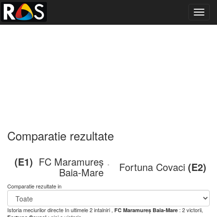
Toggl
navig
Comparatie rezultate
(E1)
FC Maramureș
Fortuna Covaci
(E2)
-
Baia-Mare
Comparatie rezultate in
Istoria meciurilor directe
In ultimele 2 intalniri ,
: 2 victorii,
FC Maramureș Baia-Mare