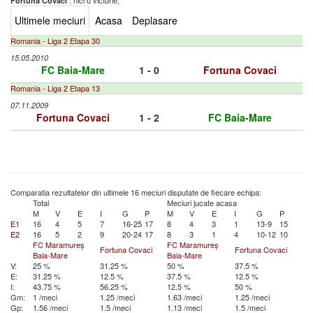
: nici o victorie,
Fortuna Covaci
Ultimele meciuri
Acasa
Deplasare
Romania - Liga 2 Etapa 30
15.05.2010
FC Baia-Mare
1 - 0
Fortuna Covaci
Romania - Liga 2 Etapa 13
07.11.2009
Fortuna Covaci
1 - 2
FC Baia-Mare
Comparatia rezultatelor din ultimele 16 meciuri disputate de fiecare echipa:
Total
Meciuri jucate acasa
M
V
E
I
G
P
M
V
E
I
G
P
E1
16
4
5
7
16-25
17
8
4
3
1
13-9
15
E2
16
5
2
9
20-24
17
8
3
1
4
10-12
10
FC Maramureș
FC Maramureș
Fortuna Covaci
Fortuna Covaci
Baia-Mare
Baia-Mare
V:
25 %
31.25 %
50 %
37.5 %
E:
31.25 %
12.5 %
37.5 %
12.5 %
I:
43.75 %
56.25 %
12.5 %
50 %
Gm:
1 /meci
1.25 /meci
1.63 /meci
1.25 /meci
Gp:
1.56 /meci
1.5 /meci
1.13 /meci
1.5 /meci