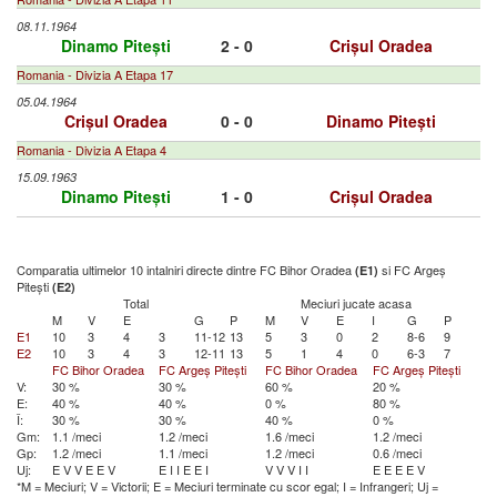
08.11.1964
Dinamo Pitești
2 - 0
Crișul Oradea
Romania - Divizia A Etapa 17
05.04.1964
Crișul Oradea
0 - 0
Dinamo Pitești
Romania - Divizia A Etapa 4
15.09.1963
Dinamo Pitești
1 - 0
Crișul Oradea
Comparatia ultimelor 10 intalniri directe dintre FC Bihor Oradea
si FC Argeș
(E1)
Pitești
(E2)
Total
Meciuri jucate acasa
M
V
E
G
P
M
V
E
I
G
P
E1
10
3
4
3
11-12
13
5
3
0
2
8-6
9
E2
10
3
4
3
12-11
13
5
1
4
0
6-3
7
FC Bihor Oradea
FC Argeș Pitești
FC Bihor Oradea
FC Argeș Pitești
V:
30 %
30 %
60 %
20 %
E:
40 %
40 %
0 %
80 %
Î:
30 %
30 %
40 %
0 %
Gm:
1.1 /meci
1.2 /meci
1.6 /meci
1.2 /meci
Gp:
1.2 /meci
1.1 /meci
1.2 /meci
0.6 /meci
Uj:
E
V
V
E
E
V
E
I
I
E
E
I
V
V
V
I
I
E
E
E
E
V
*M = Meciuri; V = Victorii; E = Meciuri terminate cu scor egal; I = Infrangeri; Uj =