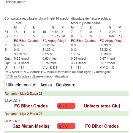
Ultimele jucate;
Comparatia rezultatelor din ultimele 16 meciuri disputate de fiecare echipa:
Total
Meciuri jucate acasa
M
V
E
I
G
P
M
V
E
I
G
P
E1
16
1
0
15
4-53
3
7
0
0
7
2-26
0
E2
16
5
5
6
10-12
20
9
3
3
3
6-6
12
FC Bihor Oradea
FC Argeș Pitești
FC Bihor Oradea
FC Argeș Pitești
V:
6.25 %
31.25 %
0 %
33.33 %
E:
0 %
31.25 %
0 %
33.33 %
I:
93.75 %
37.5 %
100 %
33.33 %
Gm:
0.25 /meci
0.63 /meci
0.29 /meci
0.67 /meci
Gp:
3.31 /meci
0.75 /meci
3.71 /meci
0.67 /meci
Uj:
I
I
I
I
I
I
V
V
I
E
E
I
I
I
I
I
I
I
V
V
E
I
I
E
*M = Meciuri; V = Victorii; E = Meciuri terminate cu scor egal; I = Infrangeri;
FC Bihor Oradea
/
Ultimele meciuri disputate:
Ultimele meciuri
Acasa
Deplasare
Romania - Liga 2 Etapa 26
02.04.2016
FC Bihor Oradea
0 - 3
Universitatea Cluj
Romania - Liga 2 Etapa 25
26.03.2016
Gaz Metan Mediaș
3 - 0
FC Bihor Oradea