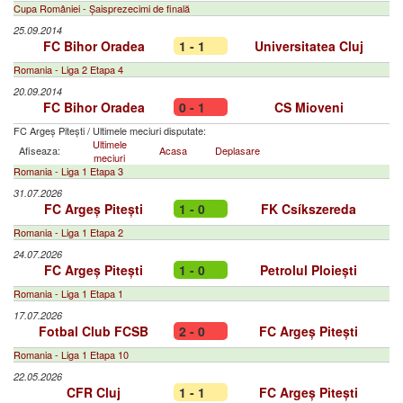
Cupa României - Șaisprezecimi de finală
25.09.2014
FC Bihor Oradea
1 - 1
Universitatea Cluj
Romania - Liga 2 Etapa 4
20.09.2014
FC Bihor Oradea
0 - 1
CS Mioveni
FC Argeș Pitești
/
Ultimele meciuri disputate:
Ultimele
Afiseaza:
Acasa
Deplasare
meciuri
Romania - Liga 1 Etapa 3
31.07.2026
FC Argeș Pitești
1 - 0
FK Csíkszereda
Romania - Liga 1 Etapa 2
24.07.2026
FC Argeș Pitești
1 - 0
Petrolul Ploiești
Romania - Liga 1 Etapa 1
17.07.2026
Fotbal Club FCSB
2 - 0
FC Argeș Pitești
Romania - Liga 1 Etapa 10
22.05.2026
CFR Cluj
1 - 1
FC Argeș Pitești