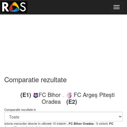
Toggl
navig
Comparatie rezultate
(E1)
FC Bihor
FC Argeș Pitești
-
Oradea
(E2)
Comparatie rezultate in
Istoria meciurilor directe
In ultimele 10 intalniri ,
: 3 victorii,
FC Bihor Oradea
FC