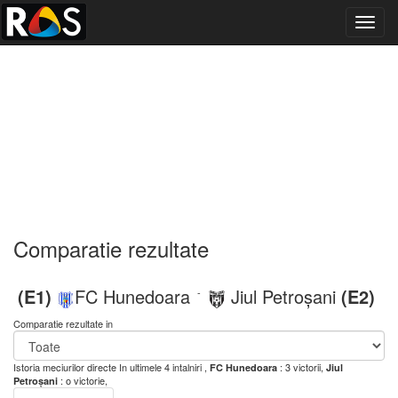
Toggl
navig
Comparatie rezultate
(E1)
FC Hunedoara
Jiul Petroșani
(E2)
-
Comparatie rezultate in
Istoria meciurilor directe
In ultimele 4 intalniri ,
: 3 victorii,
FC Hunedoara
Jiul
: o victorie,
Petroșani