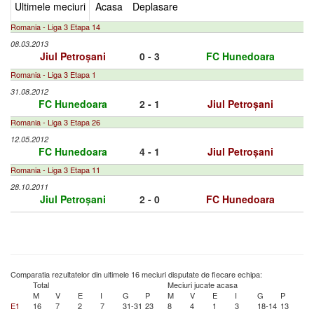
Ultimele meciuri
Acasa
Deplasare
Romania - Liga 3 Etapa 14
08.03.2013
Jiul Petroșani
0 - 3
FC Hunedoara
Romania - Liga 3 Etapa 1
31.08.2012
FC Hunedoara
2 - 1
Jiul Petroșani
Romania - Liga 3 Etapa 26
12.05.2012
FC Hunedoara
4 - 1
Jiul Petroșani
Romania - Liga 3 Etapa 11
28.10.2011
Jiul Petroșani
2 - 0
FC Hunedoara
Comparatia rezultatelor din ultimele 16 meciuri disputate de fiecare echipa:
Total
Meciuri jucate acasa
M
V
E
I
G
P
M
V
E
I
G
P
E1
16
7
2
7
31-31
23
8
4
1
3
18-14
13