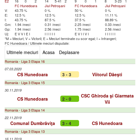
E2
16
0
2
14
5-41
2
9
0
1
8
3-23
1
FC Hunedoara
Jiul Petroșani
FC Hunedoara
Jiul Petroșani
V:
43.75 %
0 %
50 %
0 %
E:
12.5 %
12.5 %
12.5 %
11.11 %
I:
43.75 %
87.5 %
37.5 %
88.89 %
Gm:
1.94 /meci
0.31 /meci
2.25 /meci
0.33 /meci
Gp:
1.94 /meci
2.56 /meci
1.75 /meci
2.56 /meci
Uj:
E
V
V
I
E
I
I
I
I
I
I
I
E
V
I
I
V
I
I
I
I
I
I
I
*M = Meciuri; V = Victorii; E = Meciuri terminate cu scor egal; I = Infrangeri;
FC Hunedoara
/
Ultimele meciuri disputate:
Ultimele meciuri
Acasa
Deplasare
Romania - Liga 3 Etapa 16
07.03.2020
CS Hunedoara
3 - 3
Viitorul Dăeşti
Romania - Liga 3 Etapa 15
30.11.2019
CSC Ghiroda şi Giarmata
CS Hunedoara
2 - 0
Vii
Romania - Liga 3 Etapa 14
22.11.2019
Comunal Dumbrăviţa
3 - 4
CS Hunedoara
Romania - Liga 3 Etapa 13
16.11.2019