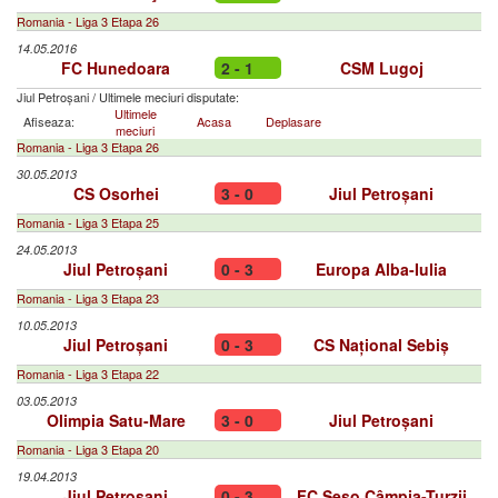
Romania - Liga 3 Etapa 26
14.05.2016
FC Hunedoara
2 - 1
CSM Lugoj
Jiul Petroșani
/
Ultimele meciuri disputate:
Ultimele
Afiseaza:
Acasa
Deplasare
meciuri
Romania - Liga 3 Etapa 26
30.05.2013
CS Osorhei
3 - 0
Jiul Petroșani
Romania - Liga 3 Etapa 25
24.05.2013
Jiul Petroșani
0 - 3
Europa Alba-Iulia
Romania - Liga 3 Etapa 23
10.05.2013
Jiul Petroșani
0 - 3
CS Național Sebiș
Romania - Liga 3 Etapa 22
03.05.2013
Olimpia Satu-Mare
3 - 0
Jiul Petroșani
Romania - Liga 3 Etapa 20
19.04.2013
Jiul Petroșani
0 - 3
FC Seso Câmpia-Turzii