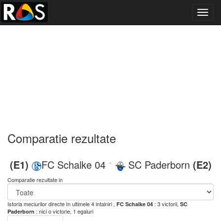
Toggl
navig
Comparatie rezultate
(E1)
FC Schalke 04
SC Paderborn
(E2)
-
Comparatie rezultate in
Istoria meciurilor directe
In ultimele 4 intalniri ,
: 3 victorii,
FC Schalke 04
SC
: nici o victorie, 1 egaluri
Paderborn