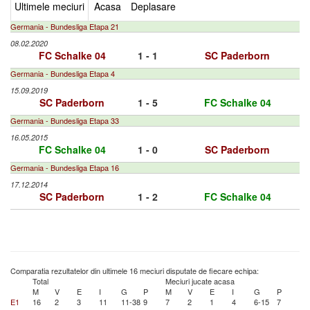
Ultimele meciuri
Acasa
Deplasare
Germania - Bundesliga Etapa 21
08.02.2020
FC Schalke 04
1 - 1
SC Paderborn
Germania - Bundesliga Etapa 4
15.09.2019
SC Paderborn
1 - 5
FC Schalke 04
Germania - Bundesliga Etapa 33
16.05.2015
FC Schalke 04
1 - 0
SC Paderborn
Germania - Bundesliga Etapa 16
17.12.2014
SC Paderborn
1 - 2
FC Schalke 04
Comparatia rezultatelor din ultimele 16 meciuri disputate de fiecare echipa:
Total
Meciuri jucate acasa
M
V
E
I
G
P
M
V
E
I
G
P
E1
16
2
3
11
11-38
9
7
2
1
4
6-15
7