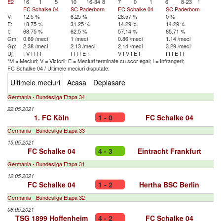
E2
16
1
5
10
16-34
8
7
0
1
6
8-23
1
FC Schalke 04
SC Paderborn
FC Schalke 04
SC Paderborn
V:
12.5 %
6.25 %
28.57 %
0 %
E:
18.75 %
31.25 %
14.29 %
14.29 %
I:
68.75 %
62.5 %
57.14 %
85.71 %
Gm:
0.69 /meci
1 /meci
0.86 /meci
1.14 /meci
Gp:
2.38 /meci
2.13 /meci
2.14 /meci
3.29 /meci
Uj:
I
V
I
I
I
I
I
I
I
I
E
I
V
I
V
I
E
I
I
I
I
E
I
I
*M = Meciuri; V = Victorii; E = Meciuri terminate cu scor egal; I = Infrangeri;
FC Schalke 04
/
Ultimele meciuri disputate:
Ultimele meciuri
Acasa
Deplasare
Germania - Bundesliga Etapa 34
22.05.2021
1. FC Köln
1 - 0
FC Schalke 04
Germania - Bundesliga Etapa 33
15.05.2021
FC Schalke 04
4 - 3
Eintracht Frankfurt
Germania - Bundesliga Etapa 31
12.05.2021
FC Schalke 04
1 - 2
Hertha BSC Berlin
Germania - Bundesliga Etapa 32
08.05.2021
TSG 1899 Hoffenheim
4 - 2
FC Schalke 04