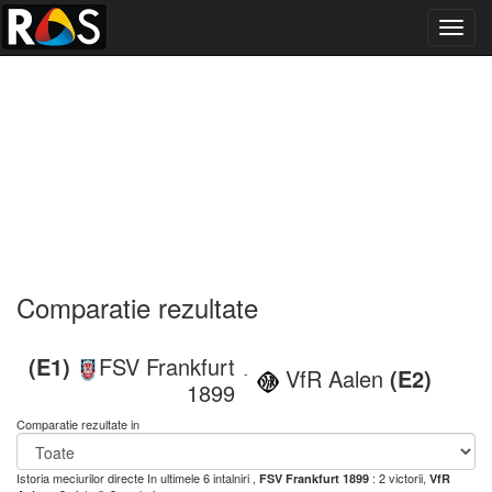
Toggl
navig
Comparatie rezultate
(E1)
FSV Frankfurt
VfR Aalen
(E2)
-
1899
Comparatie rezultate in
Istoria meciurilor directe
In ultimele 6 intalniri ,
: 2 victorii,
FSV Frankfurt 1899
VfR