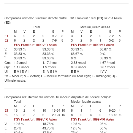
Comparatia ultimelor 6 intalniri directe dintre FSV Frankfurt 1899
si VfR Aalen
(E1)
(E2)
Total
Meciuri jucate acasa
M
V
E
G
P
M
V
E
I
G
P
E1
6
2
2
2
9-7
8
3
1
2
0
7-2
5
E2
6
2
2
2
7-9
8
3
2
0
1
5-2
6
FSV Frankfurt 1899
VfR Aalen
FSV Frankfurt 1899
VfR Aalen
V:
33.33 %
33.33 %
33.33 %
66.67 %
E:
33.33 %
33.33 %
66.67 %
0 %
Î:
33.33 %
33.33 %
0 %
33.33 %
Gm:
1.5 /meci
1.17 /meci
2.33 /meci
1.67 /meci
Gp:
1.17 /meci
1.5 /meci
0.67 /meci
0.67 /meci
Uj:
E
V
I
E
V
I
E
I
V
E
I
V
E
E
V
I
V
V
*M = Meciuri; V = Victorii; E = Meciuri terminate cu scor egal; I = Infrangeri; Uj =
Ultimele jucate;
Comparatia rezultatelor din ultimele 16 meciuri disputate de fiecare echipa:
Total
Meciuri jucate acasa
M
V
E
I
G
P
M
V
E
I
G
P
E1
16
2
4
10
16-34
10
8
1
1
6
9-20
4
E2
16
3
7
6
20-24
16
8
2
4
2
13-13
10
FSV Frankfurt 1899
VfR Aalen
FSV Frankfurt 1899
VfR Aalen
V:
12.5 %
18.75 %
12.5 %
25 %
E:
25 %
43.75 %
12.5 %
50 %
I:
62.5 %
37.5 %
75 %
25 %