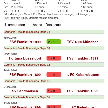
Gm:
1 /meci
1.25 /meci
1.13 /meci
1.63 /meci
Gp:
2.13 /meci
1.5 /meci
2.5 /meci
1.63 /meci
Uj:
V
I
I
I
I
I
I
I
V
I
E
V
V
I
I
I
I
E
I
I
V
E
V
E
*M = Meciuri; V = Victorii; E = Meciuri terminate cu scor egal; I = Infrangeri;
FSV Frankfurt 1899
/
Ultimele meciuri disputate:
Ultimele meciuri
Acasa
Deplasare
Germania - Zweite Bundesliga Etapa 34
15.05.2016
FSV Frankfurt 1899
2 - 1
TSV 1860 München
Germania - Zweite Bundesliga Etapa 33
08.05.2016
Fortuna Düsseldorf
1 - 0
FSV Frankfurt 1899
Germania - Zweite Bundesliga Etapa 32
29.04.2016
FSV Frankfurt 1899
1 - 4
1. FC Kaiserslautern
Germania - Zweite Bundesliga Etapa 31
24.04.2016
SV Sandhausen
1 - 0
FSV Frankfurt 1899
Germania - Zweite Bundesliga Etapa 30
15.04.2016
FSV Frankfurt 1899
0 - 2
SC Paderborn