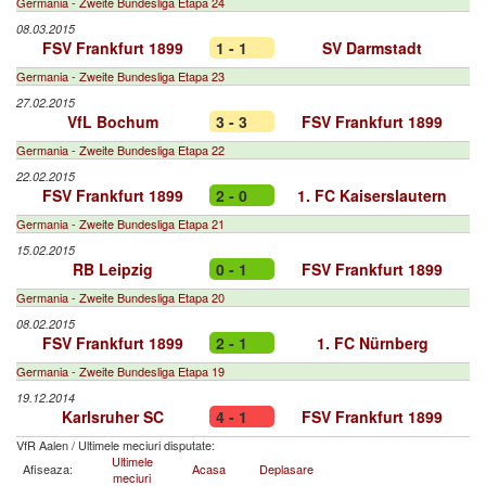
Germania - Zweite Bundesliga Etapa 24
08.03.2015
FSV Frankfurt 1899
1 - 1
SV Darmstadt
Germania - Zweite Bundesliga Etapa 23
27.02.2015
VfL Bochum
3 - 3
FSV Frankfurt 1899
Germania - Zweite Bundesliga Etapa 22
22.02.2015
FSV Frankfurt 1899
2 - 0
1. FC Kaiserslautern
Germania - Zweite Bundesliga Etapa 21
15.02.2015
RB Leipzig
0 - 1
FSV Frankfurt 1899
Germania - Zweite Bundesliga Etapa 20
08.02.2015
FSV Frankfurt 1899
2 - 1
1. FC Nürnberg
Germania - Zweite Bundesliga Etapa 19
19.12.2014
Karlsruher SC
4 - 1
FSV Frankfurt 1899
VfR Aalen
/
Ultimele meciuri disputate:
Ultimele
Afiseaza:
Acasa
Deplasare
meciuri