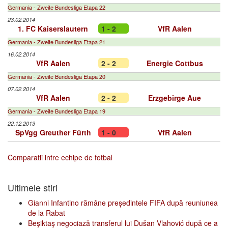
Germania - Zweite Bundesliga Etapa 22
23.02.2014
1. FC Kaiserslautern
1 - 2
VfR Aalen
Germania - Zweite Bundesliga Etapa 21
16.02.2014
VfR Aalen
2 - 2
Energie Cottbus
Germania - Zweite Bundesliga Etapa 20
07.02.2014
VfR Aalen
2 - 2
Erzgebirge Aue
Germania - Zweite Bundesliga Etapa 19
22.12.2013
SpVgg Greuther Fürth
1 - 0
VfR Aalen
Comparatii intre echipe de fotbal
Ultimele stiri
Gianni Infantino rămâne președintele FIFA după reuniunea
de la Rabat
Beşiktaş negociază transferul lui Dušan Vlahović după ce a