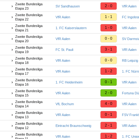
Zweite Bundesliga
2 - 0
SV Sandhausen
VfR Aalen
Etapa 23
Zweite Bundesliga
1 - 1
VfR Aalen
FC Ingolsta
Etapa 22
Zweite Bundesliga
1 - 0
1. FC Kaiserslautern
VfR Aalen
Etapa 21
Zweite Bundesliga
0 - 0
VfR Aalen
SV Darmst
Etapa 20
Zweite Bundesliga
3 - 1
FC St. Pauli
VfR Aalen
Etapa 19
Zweite Bundesliga
0 - 0
VfR Aalen
RB Leipzig
Etapa 18
Zweite Bundesliga
1 - 2
VfR Aalen
1. FC Nürn
Etapa 17
Zweite Bundesliga
0 - 1
1. FC Heidenheim
VfR Aalen
Etapa 16
Zweite Bundesliga
2 - 0
VfR Aalen
Fortuna Dü
Etapa 15
Zweite Bundesliga
4 - 0
VfL Bochum
VfR Aalen
Etapa 14
Zweite Bundesliga
0 - 1
VfR Aalen
FSV Frankf
Etapa 13
Zweite Bundesliga
2 - 1
Eintracht Braunschweig
VfR Aalen
Etapa 12
Zweite Bundesliga
1 - 2
VfR Aalen
1. FC Union
Etapa 11