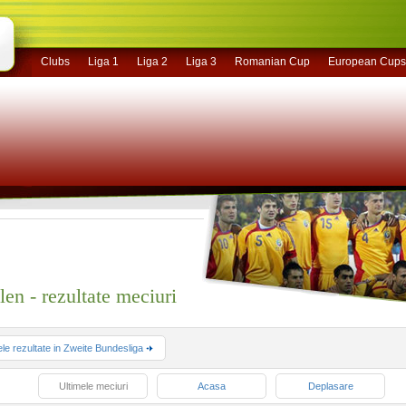
Clubs
Liga 1
Liga 2
Liga 3
Romanian Cup
European Cups
n - rezultate meciuri
ele rezultate in Zweite Bundesliga
Ultimele meciuri
Acasa
Deplasare