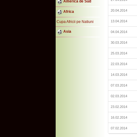
America de Sud
20.04.2014
Africa
13.04.2014
Cupa Africii pe Natiuni
Asia
04.04.2014
30.03.2014
25.03.2014
22.03.2014
14.03.2014
07.03.2014
02.03.2014
23.02.2014
16.02.2014
07.02.2014