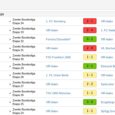
iga
Zweite Bundesliga
2 - 1
1. FC Nürnberg
VfR Aalen
Etapa 34
Zweite Bundesliga
2 - 4
VfR Aalen
1. FC Heid
Etapa 33
Zweite Bundesliga
0 - 2
Fortuna Düsseldorf
VfR Aalen
Etapa 32
Zweite Bundesliga
2 - 4
VfR Aalen
VfL Bochu
Etapa 31
Zweite Bundesliga
1 - 1
FSV Frankfurt 1899
VfR Aalen
Etapa 30
Zweite Bundesliga
2 - 1
VfR Aalen
Eintracht 
Etapa 29
Zweite Bundesliga
1 - 1
1. FC Union Berlin
VfR Aalen
Etapa 28
Zweite Bundesliga
2 - 2
VfR Aalen
Karlsruher
Etapa 27
Zweite Bundesliga
1 - 1
TSV 1860 München
VfR Aalen
Etapa 26
Zweite Bundesliga
3 - 0
VfR Aalen
Erzgebirge
Etapa 25
Zweite Bundesliga
1 - 1
VfR Aalen
SpVgg Greu
Etapa 24