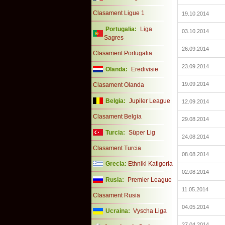
Clasament Ligue 1
19.10.2014
Portugalia:
Liga
03.10.2014
Sagres
26.09.2014
Clasament Portugalia
23.09.2014
Olanda:
Eredivisie
19.09.2014
Clasament Olanda
Belgia:
Jupiler League
12.09.2014
Clasament Belgia
29.08.2014
Turcia:
Süper Lig
24.08.2014
Clasament Turcia
08.08.2014
Grecia:
Ethniki Katigoria
02.08.2014
Rusia:
Premier League
11.05.2014
Clasament Rusia
04.05.2014
Ucraina:
Vyscha Liga
27.04.2014