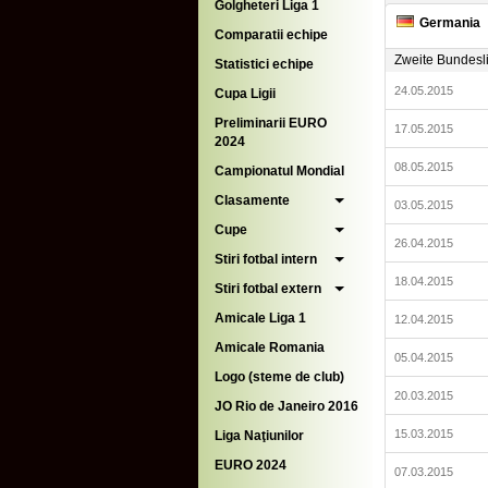
Golgheteri Liga 1
Germania
Comparatii echipe
Zweite Bundesl
Statistici echipe
24.05.2015
Cupa Ligii
Preliminarii EURO
17.05.2015
2024
08.05.2015
Campionatul Mondial
Clasamente
03.05.2015
Cupe
26.04.2015
Stiri fotbal intern
18.04.2015
Stiri fotbal extern
Amicale Liga 1
12.04.2015
Amicale Romania
05.04.2015
Logo (steme de club)
20.03.2015
JO Rio de Janeiro 2016
15.03.2015
Liga Naţiunilor
EURO 2024
07.03.2015