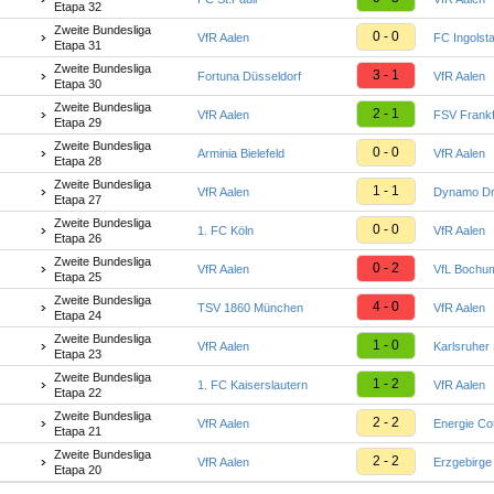
Etapa 32
Zweite Bundesliga
0 - 0
VfR Aalen
FC Ingolsta
Etapa 31
Zweite Bundesliga
3 - 1
Fortuna Düsseldorf
VfR Aalen
Etapa 30
Zweite Bundesliga
2 - 1
VfR Aalen
FSV Frankf
Etapa 29
Zweite Bundesliga
0 - 0
Arminia Bielefeld
VfR Aalen
Etapa 28
Zweite Bundesliga
1 - 1
VfR Aalen
Dynamo D
Etapa 27
Zweite Bundesliga
0 - 0
1. FC Köln
VfR Aalen
Etapa 26
Zweite Bundesliga
0 - 2
VfR Aalen
VfL Bochu
Etapa 25
Zweite Bundesliga
4 - 0
TSV 1860 München
VfR Aalen
Etapa 24
Zweite Bundesliga
1 - 0
VfR Aalen
Karlsruher
Etapa 23
Zweite Bundesliga
1 - 2
1. FC Kaiserslautern
VfR Aalen
Etapa 22
Zweite Bundesliga
2 - 2
VfR Aalen
Energie Co
Etapa 21
Zweite Bundesliga
2 - 2
VfR Aalen
Erzgebirge
Etapa 20