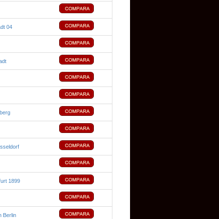
dt 04
adt
berg
sseldorf
urt 1899
 Berlin