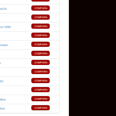
dt 04
urt 1899
resden
m
 SC
ttbus
 Aue