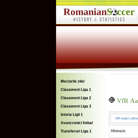
Meciurile zilei
Clasament Liga 1
Clasament Liga 2
VfR Aale
Clasament Liga 3
Istoria Ligii 1
VfR Aalen ultim
Avancronici fotbal
Afiseaza:
Transferuri Liga 1