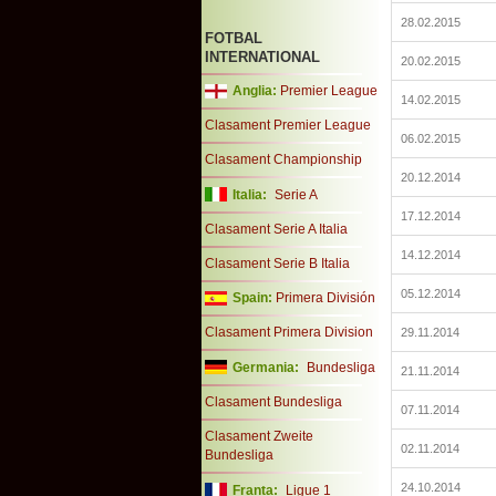
28.02.2015
FOTBAL
INTERNATIONAL
20.02.2015
Anglia:
Premier League
14.02.2015
Clasament Premier League
06.02.2015
Clasament Championship
20.12.2014
Italia:
Serie A
17.12.2014
Clasament Serie A Italia
14.12.2014
Clasament Serie B Italia
05.12.2014
Spain:
Primera División
Clasament Primera Division
29.11.2014
Germania:
Bundesliga
21.11.2014
Clasament Bundesliga
07.11.2014
Clasament Zweite
02.11.2014
Bundesliga
24.10.2014
Franta:
Ligue 1