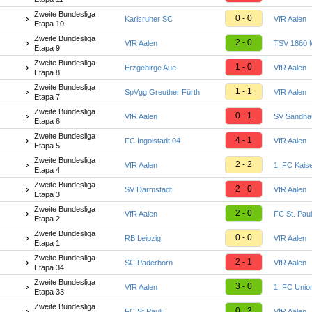
Zweite Bundesliga
0 - 0
Karlsruher SC
VfR Aalen
Etapa 10
Zweite Bundesliga
2 - 0
VfR Aalen
TSV 1860 
Etapa 9
Zweite Bundesliga
1 - 0
Erzgebirge Aue
VfR Aalen
Etapa 8
Zweite Bundesliga
1 - 1
SpVgg Greuther Fürth
VfR Aalen
Etapa 7
Zweite Bundesliga
0 - 1
VfR Aalen
SV Sandha
Etapa 6
Zweite Bundesliga
4 - 1
FC Ingolstadt 04
VfR Aalen
Etapa 5
Zweite Bundesliga
2 - 2
VfR Aalen
1. FC Kaise
Etapa 4
Zweite Bundesliga
2 - 0
SV Darmstadt
VfR Aalen
Etapa 3
Zweite Bundesliga
2 - 0
VfR Aalen
FC St. Paul
Etapa 2
Zweite Bundesliga
0 - 0
RB Leipzig
VfR Aalen
Etapa 1
Zweite Bundesliga
2 - 1
SC Paderborn
VfR Aalen
Etapa 34
Zweite Bundesliga
3 - 0
VfR Aalen
1. FC Union
Etapa 33
Zweite Bundesliga
0 - 3
FC St.Pauli
VfR Aalen