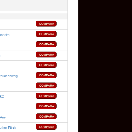
enheim
m
Braunschweig
 SC
 Aue
ther Fürth