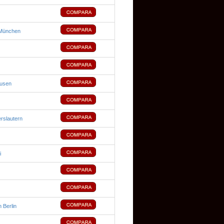
München
usen
rslautern
i
 Berlin