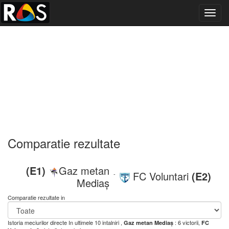
Toggl
navig
Comparatie rezultate
(E1)
Gaz metan
FC Voluntari
(E2)
-
Mediaș
Comparatie rezultate in
Istoria meciurilor directe
In ultimele 10 intalniri ,
: 6 victorii,
Gaz metan Mediaș
FC