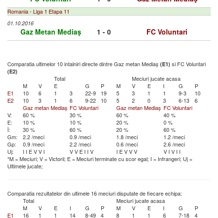
Romania - Liga 1 Etapa 11
01.10.2016
Gaz Metan Mediaş
1 - 0
FC Voluntari
Comparatia ultimelor 10 intalniri directe dintre Gaz metan Mediaș
si FC Voluntari
(E1)
(E2)
Total
Meciuri jucate acasa
M
V
E
G
P
M
V
E
I
G
P
E1
10
6
1
3
22-9
19
5
3
1
1
9-3
10
E2
10
3
1
6
9-22
10
5
2
0
3
6-13
6
Gaz metan Mediaș
FC Voluntari
Gaz metan Mediaș
FC Voluntari
V:
60 %
30 %
60 %
40 %
E:
10 %
10 %
20 %
0 %
Î:
30 %
60 %
20 %
60 %
Gm:
2.2 /meci
0.9 /meci
1.8 /meci
1.2 /meci
Gp:
0.9 /meci
2.2 /meci
0.6 /meci
2.6 /meci
Uj:
I
I
E
V
V
I
V
V
E
I
I
V
I
E
V
V
V
V
I
V
I
I
*M = Meciuri; V = Victorii; E = Meciuri terminate cu scor egal; I = Infrangeri; Uj =
Ultimele jucate;
Comparatia rezultatelor din ultimele 16 meciuri disputate de fiecare echipa:
Total
Meciuri jucate acasa
M
V
E
I
G
P
M
V
E
I
G
P
E1
16
1
1
14
8-49
4
8
1
1
6
7-18
4