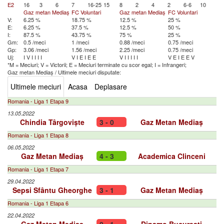
E2
16
3
6
7
16-25
15
8
2
4
2
6-6
10
Gaz metan Mediaș
FC Voluntari
Gaz metan Mediaș
FC Voluntari
V:
6.25 %
18.75 %
12.5 %
25 %
E:
6.25 %
37.5 %
12.5 %
50 %
I:
87.5 %
43.75 %
75 %
25 %
Gm:
0.5 /meci
1 /meci
0.88 /meci
0.75 /meci
Gp:
3.06 /meci
1.56 /meci
2.25 /meci
0.75 /meci
Uj:
I
V
I
I
I
I
V
I
E
I
E
E
V
I
I
I
I
I
V
E
I
E
E
V
*M = Meciuri; V = Victorii; E = Meciuri terminate cu scor egal; I = Infrangeri;
Gaz metan Mediaș
/
Ultimele meciuri disputate:
Ultimele meciuri
Acasa
Deplasare
Romania - Liga 1 Etapa 9
13.05.2022
Chindia Târgoviște
3 - 0
Gaz Metan Mediaș
Romania - Liga 1 Etapa 8
06.05.2022
Gaz Metan Mediaș
4 - 3
Academica Clinceni
Romania - Liga 1 Etapa 7
29.04.2022
Sepsi Sfântu Gheorghe
3 - 1
Gaz Metan Mediaș
Romania - Liga 1 Etapa 6
22.04.2022