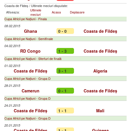
Coasta de Fildeș
/
Ultimele meciuri disputate:
Ultimele
Afiseaza:
Acasa
Deplasare
meciuri
Cupa Africii pe Națiuni - Finala
08.02.2015
Ghana
0 - 0
Coasta de Fildeș
Cupa Africii pe Națiuni - Semifinale
04.02.2015
RD Congo
1 - 3
Coasta de Fildeș
Cupa Africii pe Națiuni - Sferturi de finală
01.02.2015
Coasta de Fildeș
3 - 1
Algeria
Cupa Africii pe Națiuni - Grupa D
28.01.2015
Camerun
0 - 1
Coasta de Fildeș
Cupa Africii pe Națiuni - Grupa D
24.01.2015
Coasta de Fildeș
1 - 1
Mali
Cupa Africii pe Națiuni - Grupa D
20.01.2015
Coasta de Fildeș
1 - 1
Guineea