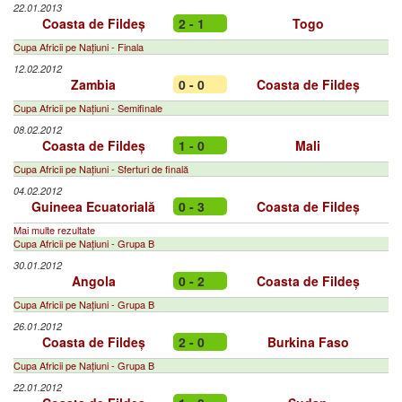
22.01.2013
Coasta de Fildeș
2 - 1
Togo
Cupa Africii pe Națiuni - Finala
12.02.2012
Zambia
0 - 0
Coasta de Fildeș
Cupa Africii pe Națiuni - Semifinale
08.02.2012
Coasta de Fildeș
1 - 0
Mali
Cupa Africii pe Națiuni - Sferturi de finală
04.02.2012
Guineea Ecuatorială
0 - 3
Coasta de Fildeș
Mai multe rezultate
Cupa Africii pe Națiuni - Grupa B
30.01.2012
Angola
0 - 2
Coasta de Fildeș
Cupa Africii pe Națiuni - Grupa B
26.01.2012
Coasta de Fildeș
2 - 0
Burkina Faso
Cupa Africii pe Națiuni - Grupa B
22.01.2012