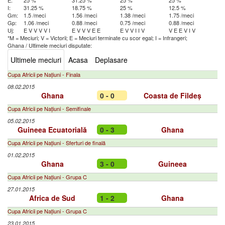
E:
25 %
31.25 %
25 %
25 %
I:
31.25 %
18.75 %
25 %
12.5 %
Gm:
1.5 /meci
1.56 /meci
1.38 /meci
1.75 /meci
Gp:
1.06 /meci
0.88 /meci
0.75 /meci
0.88 /meci
Uj:
E
V
V
V
V
I
E
V
V
V
E
E
E
V
V
I
I
V
V
E
E
V
I
V
*M = Meciuri; V = Victorii; E = Meciuri terminate cu scor egal; I = Infrangeri;
Ghana
/
Ultimele meciuri disputate:
Ultimele meciuri
Acasa
Deplasare
Cupa Africii pe Națiuni - Finala
08.02.2015
Ghana
0 - 0
Coasta de Fildeș
Cupa Africii pe Națiuni - Semifinale
05.02.2015
Guineea Ecuatorială
0 - 3
Ghana
Cupa Africii pe Națiuni - Sferturi de finală
01.02.2015
Ghana
3 - 0
Guineea
Cupa Africii pe Națiuni - Grupa C
27.01.2015
Africa de Sud
1 - 2
Ghana
Cupa Africii pe Națiuni - Grupa C
23.01.2015