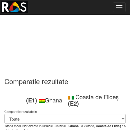
Toggl
navig
Comparatie rezultate
Coasta de Fildeș
(E1)
Ghana
-
(E2)
Comparatie rezultate in
Istoria meciurilor directe
In ultimele 3 intalniri ,
: o victorie,
: o
Ghana
Coasta de Fildeș