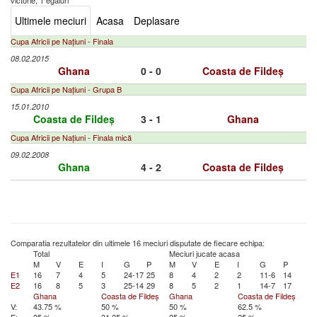
victorie, 1 egaluri
Ultimele meciuri
Acasa
Deplasare
Cupa Africii pe Națiuni - Finala
08.02.2015
Ghana
0 - 0
Coasta de Fildeș
Cupa Africii pe Națiuni - Grupa B
15.01.2010
Coasta de Fildeș
3 - 1
Ghana
Cupa Africii pe Națiuni - Finala mică
09.02.2008
Ghana
4 - 2
Coasta de Fildeș
Comparatia rezultatelor din ultimele 16 meciuri disputate de fiecare echipa:
Total
Meciuri jucate acasa
M
V
E
I
G
P
M
V
E
I
G
P
E1
16
7
4
5
24-17
25
8
4
2
2
11-6
14
E2
16
8
5
3
25-14
29
8
5
2
1
14-7
17
Ghana
Coasta de Fildeș
Ghana
Coasta de Fildeș
V:
43.75 %
50 %
50 %
62.5 %