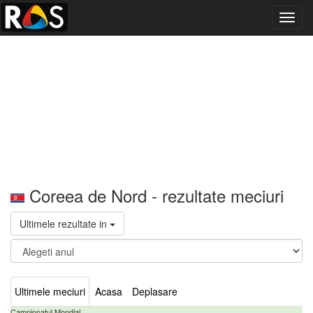
Toggl
navig
Coreea de Nord - rezultate meciuri
Ultimele rezultate in
Ultimele meciuri
Acasa
Deplasare
Campionatul Mondial