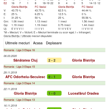
E2
16
7
1
8
18-19
22
9
4
0
5
14-13
12
Gloria Bistrița
FC Vaslui
Gloria Bistrița
FC Vaslui
V:
43.75 %
43.75 %
62.5 %
44.44 %
E:
25 %
6.25 %
12.5 %
0 %
I:
31.25 %
50 %
25 %
55.56 %
Gm:
1.06 /meci
1.13 /meci
1 /meci
1.56 /meci
Gp:
1.19 /meci
1.19 /meci
0.75 /meci
1.44 /meci
Uj:
E
V
V
V
I
I
I
I
I
I
V
I
V
I
V
V
E
V
I
I
V
V
I
V
*M = Meciuri; V = Victorii; E = Meciuri terminate cu scor egal; I = Infrangeri;
Gloria Bistrița
/
Ultimele meciuri disputate:
Ultimele meciuri
Acasa
Deplasare
Romania - Liga 3 Etapa 16
06.03.2020
Sănătatea Cluj
2 - 2
Gloria Bistrița
Romania - Liga 3 Etapa 15
29.11.2019
AFC Odorheiu-Secuiesc
0 - 1
Gloria Bistrița
Romania - Liga 3 Etapa 14
22.11.2019
Gloria Bistrița
1 - 0
Luceafărul Oradea
Romania - Liga 3 Etapa 13
16.11.2019