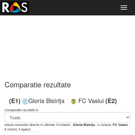
Toggl
navig
Comparatie rezultate
(E1)
Gloria Bistrița
FC Vaslui
(E2)
-
Comparatie rezultate in
Istoria meciurilor directe
In ultimele 10 intalniri ,
: o victorie,
:
Gloria Bistrița
FC Vaslui
6 victorii, 3 egaluri