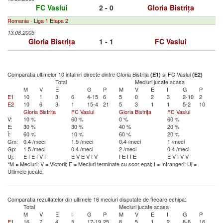
FC Vaslui
2 - 0
Gloria Bistrița
Romania - Liga 1 Etapa 2
13.08.2005
Gloria Bistrița
1 - 1
FC Vaslui
Comparatia ultimelor 10 intalniri directe dintre Gloria Bistrița
si FC Vaslui
(E1)
(E2)
Total
Meciuri jucate acasa
M
V
E
G
P
M
V
E
I
G
P
E1
10
1
3
6
4-15
6
5
0
2
3
2-10
2
E2
10
6
3
1
15-4
21
5
3
1
1
5-2
10
Gloria Bistrița
FC Vaslui
Gloria Bistrița
FC Vaslui
V:
10 %
60 %
0 %
60 %
E:
30 %
30 %
40 %
20 %
Î:
60 %
10 %
60 %
20 %
Gm:
0.4 /meci
1.5 /meci
0.4 /meci
1 /meci
Gp:
1.5 /meci
0.4 /meci
2 /meci
0.4 /meci
Uj:
E
I
E
I
V
I
E
V
E
V
I
V
I
E
I
I
E
E
V
I
V
V
*M = Meciuri; V = Victorii; E = Meciuri terminate cu scor egal; I = Infrangeri; Uj =
Ultimele jucate;
Comparatia rezultatelor din ultimele 16 meciuri disputate de fiecare echipa:
Total
Meciuri jucate acasa
M
V
E
I
G
P
M
V
E
I
G
P
E1
16
7
4
5
17-19
25
8
5
1
2
8-6
16