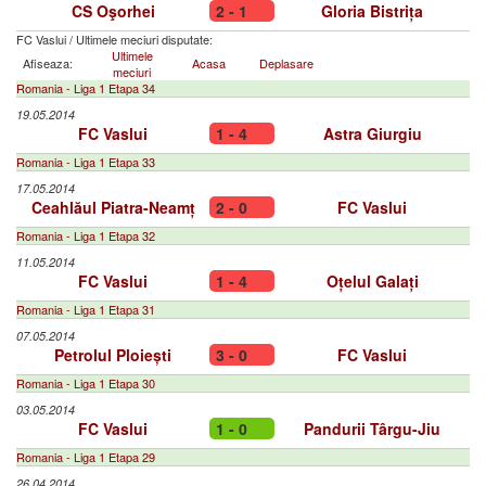
CS Oşorhei
2 - 1
Gloria Bistrița
FC Vaslui
/
Ultimele meciuri disputate:
Ultimele
Afiseaza:
Acasa
Deplasare
meciuri
Romania - Liga 1 Etapa 34
19.05.2014
FC Vaslui
1 - 4
Astra Giurgiu
Romania - Liga 1 Etapa 33
17.05.2014
Ceahlăul Piatra-Neamț
2 - 0
FC Vaslui
Romania - Liga 1 Etapa 32
11.05.2014
FC Vaslui
1 - 4
Oțelul Galați
Romania - Liga 1 Etapa 31
07.05.2014
Petrolul Ploiești
3 - 0
FC Vaslui
Romania - Liga 1 Etapa 30
03.05.2014
FC Vaslui
1 - 0
Pandurii Târgu-Jiu
Romania - Liga 1 Etapa 29
26.04.2014