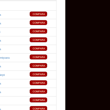
a
a
i
a
a
imișoara
a
iești
a
a
a