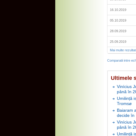
16.10.2019
05.10.2019
28.09.2019
25.09.2019
Mai multe rezulta
Comparatii intre ech
Ultimele s
Vinícius J
până în 2
Umilință i
Tromsø
Baiaram a 
decide în
Vinícius J
până în 2
Umilință i