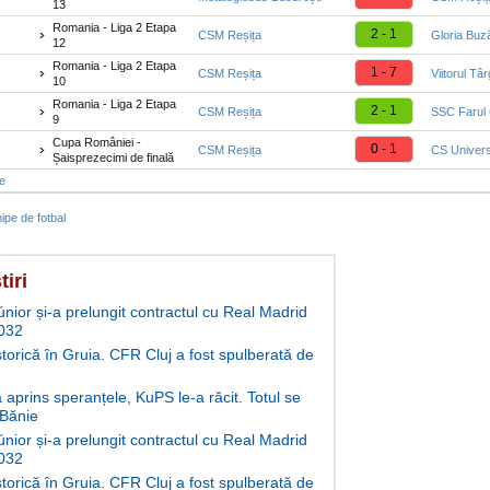
13
Romania - Liga 2 Etapa
2 - 1
CSM Reșița
Gloria Buz
12
Romania - Liga 2 Etapa
1 - 7
CSM Reșița
Viitorul Tâ
10
Romania - Liga 2 Etapa
2 - 1
CSM Reșița
SSC Farul
9
Cupa României -
0 - 1
CSM Reșița
CS Univers
Șaisprezecimi de finală
te
ipe de fotbal
tiri
únior și-a prelungit contractul cu Real Madrid
032
storică în Gruia. CFR Cluj a fost spulberată de
aprins speranțele, KuPS le-a răcit. Totul se
 Bănie
únior și-a prelungit contractul cu Real Madrid
032
storică în Gruia. CFR Cluj a fost spulberată de