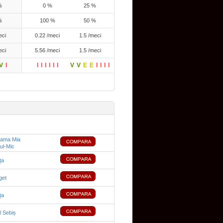
%
0 %
25 %
%
100 %
50 %
eci
0.22 /meci
1.5 /meci
eci
5.56 /meci
1.5 /meci
V
I
I
I
I
I
I
I
V
V
E
E
I
I
I
I
ama Mia
ul-Mic
ța
get
ța
l Sebiș