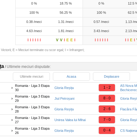
0 %
18.75 %
0 %
12.5 
100 %
56.25 %
100 %
62.5 
0.38 /meci
1.31 /meci
0.57 /meci
1.13 /m
4.63 /meci
1.81 /meci
3.43 /meci
2.13 /m
I
I
I
I
I
I
V
V
I
E
E
I
I
I
I
I
I
I
I
I
E
I
Victorii; E = Meciuri terminate cu scor egal; I = Infrangeri;
ța
/
Ultimele meciuri disputate:
Ultimele meciuri
Acasa
Deplasare
Romania - Liga 3 Etapa
AS Nova M
1 - 2
Gloria Reșița
30
Bechicerec
Romania - Liga 3 Etapa
8 - 0
Jiul Petroșani
Gloria Reși
29
Romania - Liga 3 Etapa
2 - 6
Gloria Reșița
Flacăra Fă
28
Romania - Liga 3 Etapa
7 - 0
Unirea Valea lui Mihai
Gloria Reși
27
Romania - Liga 3 Etapa
0 - 4
Gloria Reșița
CS Naționa
26