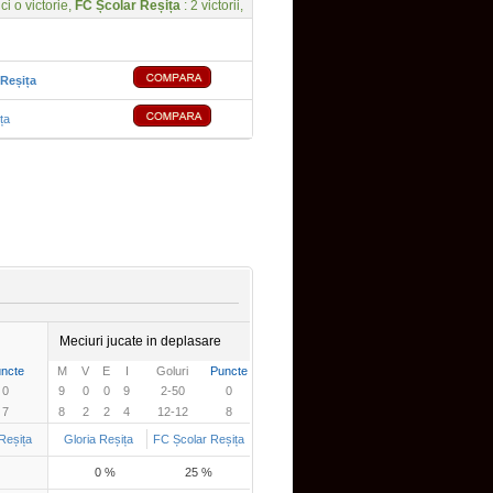
ici o victorie,
FC Școlar Reșița
: 2 victorii,
 Reșița
ța
Meciuri jucate in deplasare
ncte
M
V
E
I
Goluri
Puncte
0
9
0
0
9
2-50
0
7
8
2
2
4
12-12
8
Reșița
Gloria Reșița
FC Școlar Reșița
0 %
25 %