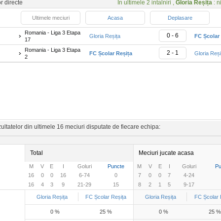
or directe
In ultimele 2 intalniri ,
Gloria Reșița
: n
Ultimele meciuri
Acasa
Deplasare
Romania - Liga 3 Etapa
0 - 6
Gloria Reșița
FC Școlar
17
Romania - Liga 3 Etapa
2 - 1
FC Școlar Reșița
Gloria Reși
2
ltatelor din ultimele 16 meciuri disputate de fiecare echipa:
Total
Meciuri jucate acasa
M
V
E
I
Goluri
Puncte
M
V
E
I
Goluri
Pu
16
0
0
16
6-74
0
7
0
0
7
4-24
16
4
3
9
21-29
15
8
2
1
5
9-17
Gloria Reșița
FC Școlar Reșița
Gloria Reșița
FC Școlar 
0 %
25 %
0 %
25 %