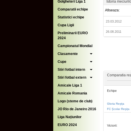
Golgheteri Liga 1
Istoria meciuril
Comparatii echipe
Afiseaza:
Statistici echipe
23.03.2012
Cupa Ligii
26.08.2011
Preliminarii EURO
2024
Campionatul Mondial
Clasamente
Cupe
Stiri fotbal intern
Comparatia rezu
Stiri fotbal extern
Amicale Liga 1
Echipe
Amicale Romania
Logo (steme de club)
Gloria Reșița
JO Rio de Janeiro 2016
FC Școlar Reșița
Liga Naţiunilor
EURO 2024
Victorii: