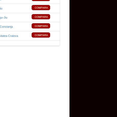
ău
rgu-Jiu
 Constanţa
itatea Craiova