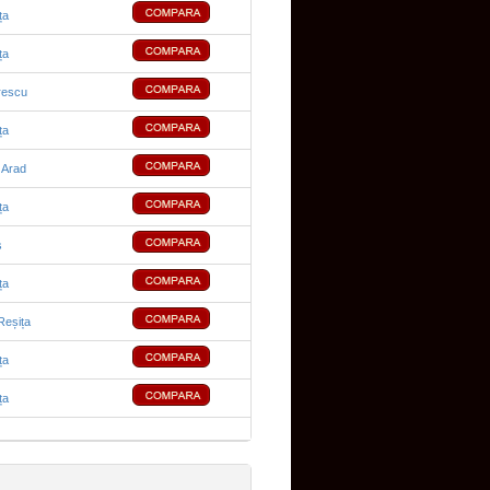
ța
ța
rescu
ța
 Arad
ța
ș
ța
Reșița
ța
ța