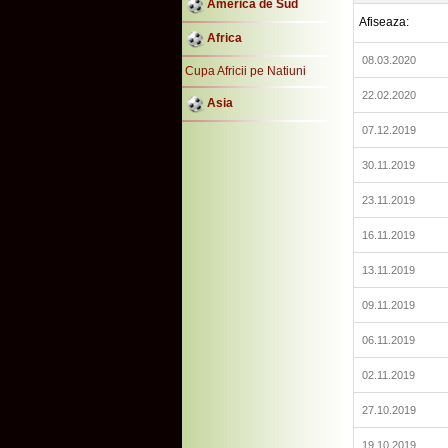
America de Sud
Afiseaza:
Africa
08.03.2020
Cupa Africii pe Natiuni
22.02.2020
Asia
07.12.2019
30.11.2019
23.11.2019
16.11.2019
13.11.2019
09.11.2019
06.11.2019
02.11.2019
27.10.2019
19.10.2019