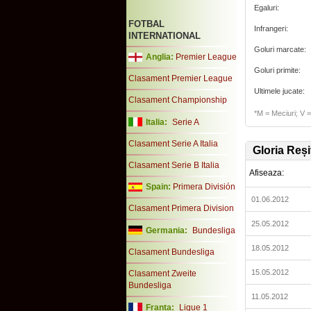
Egaluri:
FOTBAL
Infrangeri:
INTERNATIONAL
Goluri marcate:
Anglia:
Premier League
Goluri primite:
Clasament Premier League
Ultimele jucate:
Clasament Championship
*M = Meciuri; V = 
Italia:
Serie A
Clasament Serie A Italia
Gloria Reși
Clasament Serie B Italia
Afiseaza:
Spain:
Primera División
01.06.2012
Clasament Primera Division
25.05.2012
Germania:
Bundesliga
18.05.2012
Clasament Bundesliga
15.05.2012
Clasament Zweite
Bundesliga
11.05.2012
Franta:
Ligue 1