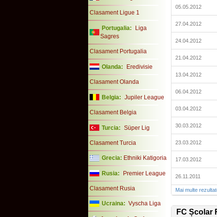
05.05.2012
Clasament Ligue 1
27.04.2012
Portugalia:
Liga
Sagres
24.04.2012
Clasament Portugalia
21.04.2012
Olanda:
Eredivisie
13.04.2012
Clasament Olanda
06.04.2012
Belgia:
Jupiler League
03.04.2012
Clasament Belgia
30.03.2012
Turcia:
Süper Lig
Clasament Turcia
23.03.2012
Grecia:
Ethniki Katigoria
17.03.2012
Rusia:
Premier League
26.11.2011
Clasament Rusia
Mai multe rezulta
Ucraina:
Vyscha Liga
FC Școlar 