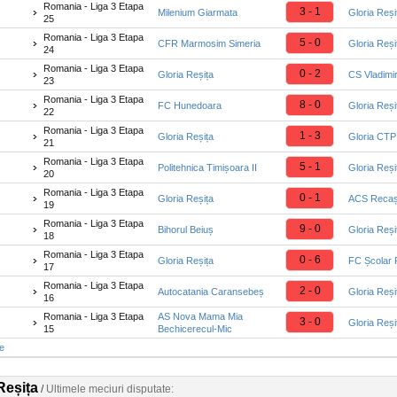
Romania - Liga 3 Etapa
3 - 1
Milenium Giarmata
Gloria Reși
25
Romania - Liga 3 Etapa
5 - 0
CFR Marmosim Simeria
Gloria Reși
24
Romania - Liga 3 Etapa
0 - 2
Gloria Reșița
CS Vladimi
23
Romania - Liga 3 Etapa
8 - 0
FC Hunedoara
Gloria Reși
22
Romania - Liga 3 Etapa
1 - 3
Gloria Reșița
Gloria CTP
21
Romania - Liga 3 Etapa
5 - 1
Politehnica Timișoara II
Gloria Reși
20
Romania - Liga 3 Etapa
0 - 1
Gloria Reșița
ACS Reca
19
Romania - Liga 3 Etapa
9 - 0
Bihorul Beiuș
Gloria Reși
18
Romania - Liga 3 Etapa
0 - 6
Gloria Reșița
FC Școlar 
17
Romania - Liga 3 Etapa
2 - 0
Autocatania Caransebeș
Gloria Reși
16
Romania - Liga 3 Etapa
AS Nova Mama Mia
3 - 0
Gloria Reși
15
Bechicerecul-Mic
te
Reșița
/
Ultimele meciuri disputate: