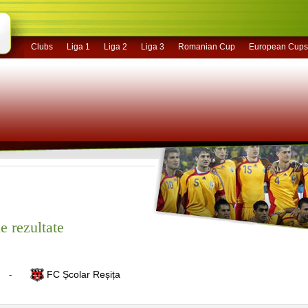
Clubs
Liga 1
Liga 2
Liga 3
Romanian Cup
European Cups
e rezultate
FC Școlar Reșița
-