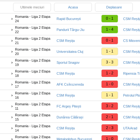
Ultimele meciuri
Acasa
Deplasare
Romania - Liga 2 Etapa
0 - 1
Rapid București
CSM Reșiț
24
Romania - Liga 2 Etapa
1 - 4
Pandurii Târgu-Jiu
CSM Reșiț
22
Romania - Liga 2 Etapa
0 - 1
CSM Reșița
CS Mioven
21
Romania - Liga 2 Etapa
1 - 1
Universitatea Cluj
CSM Reșiț
20
Romania - Liga 2 Etapa
3 - 3
Sportul Snagov
CSM Reșiț
19
Romania - Liga 2 Etapa
1 - 2
CSM Reșița
Ripensia T
18
Romania - Liga 2 Etapa
1 - 0
AFK Csíkszereda
CSM Reșiț
17
Romania - Liga 2 Etapa
1 - 1
CSM Reșița
Petrolul Plo
16
Romania - Liga 2 Etapa
3 - 2
FC Argeș Pitești
CSM Reșiț
11
Romania - Liga 2 Etapa
2 - 1
Dunărea Călărași
CSM Reșiț
15
Romania - Liga 2 Etapa
2 - 3
CSM Reșița
UTA Arad
14
Romania - Liga 2 Etapa
1 - 0
Metaloglobus București
CSM Reșiț