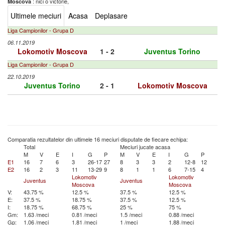
: nici o victorie,
Moscova
Ultimele meciuri
Acasa
Deplasare
Liga Campionilor - Grupa D
06.11.2019
Lokomotiv Moscova
1 - 2
Juventus Torino
Liga Campionilor - Grupa D
22.10.2019
Juventus Torino
2 - 1
Lokomotiv Moscova
Comparatia rezultatelor din ultimele 16 meciuri disputate de fiecare echipa:
Total
Meciuri jucate acasa
M
V
E
I
G
P
M
V
E
I
G
P
E1
16
7
6
3
26-17
27
8
3
3
2
12-8
12
E2
16
2
3
11
13-29
9
8
1
1
6
7-15
4
Lokomotiv
Lokomotiv
Juventus
Juventus
Moscova
Moscova
V:
43.75 %
12.5 %
37.5 %
12.5 %
E:
37.5 %
18.75 %
37.5 %
12.5 %
I:
18.75 %
68.75 %
25 %
75 %
Gm:
1.63 /meci
0.81 /meci
1.5 /meci
0.88 /meci
Gp:
1.06 /meci
1.81 /meci
1 /meci
1.88 /meci