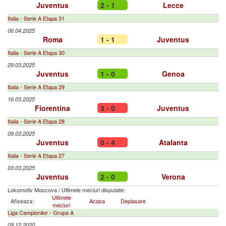
Juventus
2 - 1
Lecce
Italia - Serie A Etapa 31
06.04.2025
Roma
1 - 1
Juventus
Italia - Serie A Etapa 30
29.03.2025
Juventus
1 - 0
Genoa
Italia - Serie A Etapa 29
16.03.2025
Fiorentina
3 - 0
Juventus
Italia - Serie A Etapa 28
09.03.2025
Juventus
0 - 4
Atalanta
Italia - Serie A Etapa 27
03.03.2025
Juventus
2 - 0
Verona
Lokomotiv Moscova
/
Ultimele meciuri disputate:
Ultimele
Afiseaza:
Acasa
Deplasare
meciuri
Liga Campionilor - Grupa A
09.12.2020