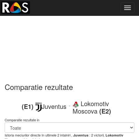
Toggl
navig
Comparatie rezultate
Lokomotiv
(E1)
Juventus
-
Moscova
(E2)
Comparatie rezultate in
Istoria meciurilor directe
In ultimele 2 intalniri ,
: 2 victorii,
Juventus
Lokomotiv