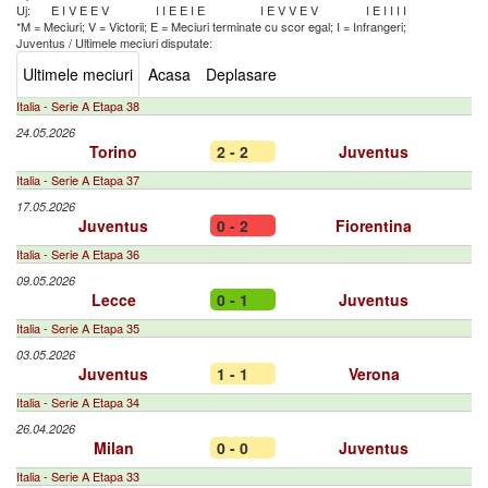
Uj:
E
I
V
E
E
V
I
I
E
E
I
E
I
E
V
V
E
V
I
E
I
I
I
I
*M = Meciuri; V = Victorii; E = Meciuri terminate cu scor egal; I = Infrangeri;
Juventus
/
Ultimele meciuri disputate:
Ultimele meciuri
Acasa
Deplasare
Italia - Serie A Etapa 38
24.05.2026
Torino
2 - 2
Juventus
Italia - Serie A Etapa 37
17.05.2026
Juventus
0 - 2
Fiorentina
Italia - Serie A Etapa 36
09.05.2026
Lecce
0 - 1
Juventus
Italia - Serie A Etapa 35
03.05.2026
Juventus
1 - 1
Verona
Italia - Serie A Etapa 34
26.04.2026
Milan
0 - 0
Juventus
Italia - Serie A Etapa 33