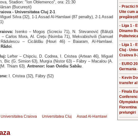
iova, Stadion: "Ion Oblemenco", ora: 21:30
-
Practici 
Bârsan (București)
Uite cum a
raiova - Universitatea Cluj 2-1
Miguel Silva (32), 1-1 Assad Al-Hamlawi (87 penalty), 2-1 Assad
pregătești
1)
-
Liga 1 - 
Dinamo Bu
raiova:
Isenko – Mogoș (Screciu 71), N. Stevanović (Băluță
Politehnica
– Carlos Mora, Al. Crețu (Nsimba 71), Mekvabishvili (Samuel
 Rădulescu – Cicâldău (Houri 46) – Baiaram, Al-Hamlawi.
-
Liga 1 - 
 Rădoi
.
Cluj - Univ
Craiova 0-
luj:
Lefter – Chipciu, D. Codrea, I. Cristea (Artean 46), Miguel
, Bic (G. Simion 63), Murgia (Nistor 63) – Fábry – Macalou (A.
-
EURO 202
 (M. Thiam 63).
Antrenor: Ioan Ovidiu Sabău
.
Germania -
ene:
I. Cristea (32), Fábry (52)
-
Kevin Do
transfer al
-
Finala E
Conferenc
Olympiako
Fiorentina
prelungiri
Universitatea Craiova
Universitatea Cluj
Assad Al-Hamlawi
aza