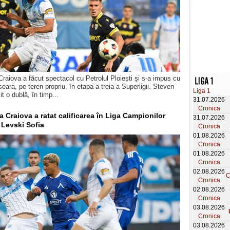
Craiova a făcut spectacol cu Petrolul Ploiești și s-a impus cu
eara, pe teren propriu, în etapa a treia a Superligii. Steven
Liga 1
t o dublă, în timp...
31.07.2026
Cronica
a Craiova a ratat calificarea în Liga Campionilor
31.07.2026
 Levski Sofia
Cronica
01.08.2026
Cronica
01.08.2026
Cronica
02.08.2026
C
Cronica
02.08.2026
Cronica
03.08.2026
Cronica
03.08.2026