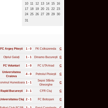
10
11
12
13
14
15
16
17
18
19
20
21
22
23
24
25
26
27
28
29
30
31
FC Argeș Pitești
1 - 0
FK Csíkszereda
C
Oțelul Galați
1 - 1
Dinamo București
C
FC Voluntari
1 - 0
FC UTA Arad
C
Universitatea
4 - 0
Petrolul Ploiești
C
Craiova
Sepsi Sfântu
orvinul Hunedoara
1 - 1
C
Gheorghe
Rapid București
3 - 1
CFR Cluj
C
Universitatea Cluj
2 - 1
FC Botoșani
C
Fotbal Club FCSB
2 - 2
Farul Constanța
C