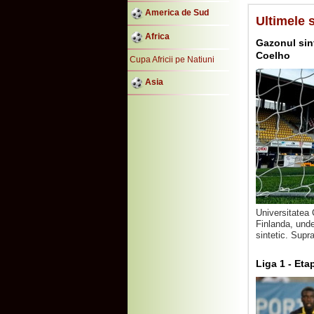
America de Sud
Ultimele s
Africa
Gazonul sint
Coelho
Cupa Africii pe Natiuni
Asia
Universitatea 
Finlanda, unde
sintetic. Supr
Liga 1 - Eta