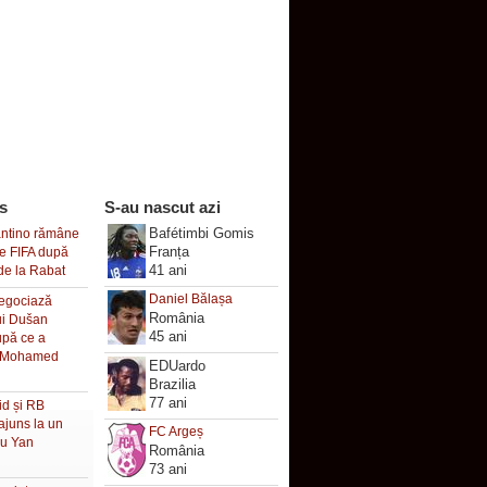
s
S-au nascut azi
Bafétimbi Gomis
antino rămâne
Franța
le FIFA după
41 ani
de la Rabat
Daniel Bălașa
negociază
România
lui Dušan
45 ani
upă ce a
a Mohamed
EDUardo
Brazilia
77 ani
id și RB
ajuns la un
FC Argeș
ru Yan
România
73 ani