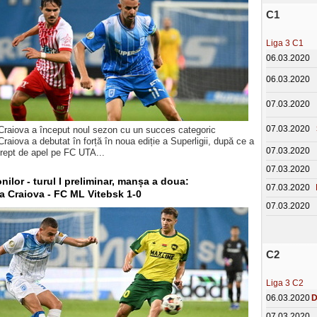
C1
Liga 3 C1
06.03.2020
06.03.2020
07.03.2020
07.03.2020
 Craiova a început noul sezon cu un succes categoric
Craiova a debutat în forță în noua ediție a Superligii, după ce a
07.03.2020
drept de apel pe FC UTA...
07.03.2020
ilor - turul I preliminar, manșa a doua:
07.03.2020
a Craiova - FC ML Vitebsk 1-0
07.03.2020
C2
Liga 3 C2
06.03.2020
D
07.03.2020