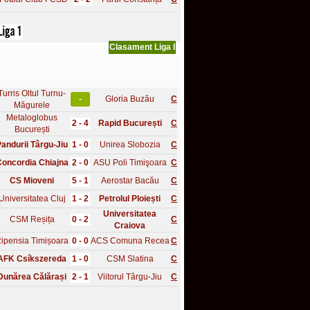
Clasament Liga I
Turris Oltul Turnu-
-
Gloria Buzău
C
Măgurele
Metaloglobus
2 - 4
Rapid București
C
București
andurii Târgu-Jiu
1 - 0
Unirea Slobozia
C
oncordia Chiajna
2 - 0
ASU Poli Timişoara
C
CS Mioveni
5 - 1
Aerostar Bacău
C
Universitatea Cluj
1 - 2
Petrolul Ploiești
C
Universitatea
CSM Reșița
0 - 2
C
Craiova
ipensia Timișoara
0 - 0
ACS Comuna Recea
C
AFK Csíkszereda
1 - 0
CSM Slatina
C
Dunărea Călărași
2 - 1
Viitorul Târgu-Jiu
C