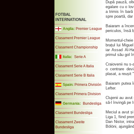
După pauză, olte
egalare cu o lov
a trimis în bar
FOTBAL
spre poartă, dar 
INTERNATIONAL
Baiaram a încer
Anglia:
Premier League
periculos, însă 
Clasament Premier League
Momentul-cheie a
brațul lui Migue
Clasament Championship
iar Assad Al-H
primul său gol în
Italia:
Serie A
Craiovenii nu s-a
Clasament Serie A Italia
o centrare devi
plasat, a reușit 
Clasament Serie B Italia
Baiaram putea în
Spain:
Primera División
Lefter.
Clasament Primera Division
Clujenii au avut
să-l învingă pe 
Germania:
Bundesliga
Meciul a avut și
Clasament Bundesliga
Liga 1, fiind pre
Dan Nistor, intr
Clasament Zweite
Bölöni, ajungând 
Bundesliga