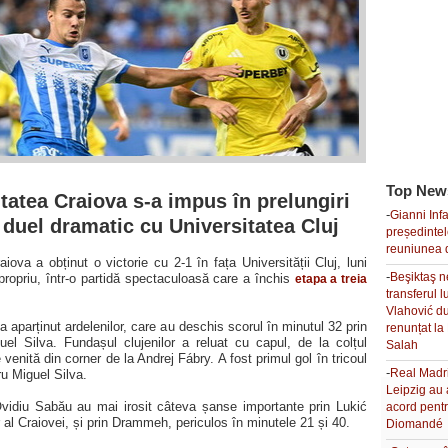
Top New
tatea Craiova s-a impus în prelungiri
-
Gianni Inf
 duel dramatic cu Universitatea Cluj
președinte
reuniunea 
aiova a obținut o victorie cu 2-1 în fața Universității Cluj, luni
-
Beşiktaş 
propriu, într-o partidă spectaculoasă care a închis
etapa a treia
transferul 
Vlahović d
a aparținut ardelenilor, care au deschis scorul în minutul 32 prin
renunțat l
uel Silva. Fundașul clujenilor a reluat cu capul, de la colțul
Salah
 venită din corner de la Andrej Fábry. A fost primul gol în tricoul
-
Real Madr
ru Miguel Silva.
Leipzig au 
 Ovidiu Sabău au mai irosit câteva șanse importante prin Lukić
acord pent
r al Craiovei, și prin Drammeh, periculos în minutele 21 și 40.
Diomandé