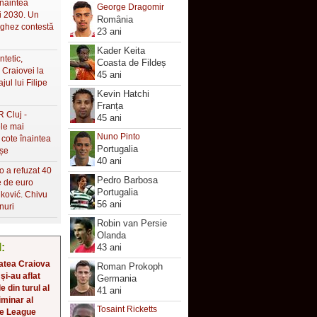
naintea
George Dragomir
i 2030. Un
România
ughez contestă
23 ani
Kader Keita
ntetic,
Coasta de Fildeș
Craiovei la
45 ani
ul lui Filipe
Kevin Hatchi
Franța
R Cluj -
45 ani
le mai
Nuno Pinto
 cote înaintea
Portugalia
șe
40 ani
o a refuzat 40
Pedro Barbosa
e de euro
Portugalia
ković. Chivu
56 ani
nuri
Robin van Persie
Olanda
l:
43 ani
atea Craiova
Roman Prokoph
 și-au aflat
Germania
 din turul al
41 ani
iminar al
Tosaint Ricketts
e League