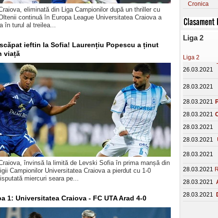
Cronica
Craiova, eliminată din Liga Campionilor după un thriller cu
Oltenii continuă în Europa League Universitatea Craiova a
a în turul al treilea...
Liga 2
scăpat ieftin la Sofia! Laurențiu Popescu a ținut
n viață
Liga 2
26.03.2021
28.03.2021
28.03.2021
P
28.03.2021
C
28.03.2021
28.03.2021
28.03.2021
Craiova, învinsă la limită de Levski Sofia în prima manșă din
28.03.2021
R
 Ligii Campionilor Universitatea Craiova a pierdut cu 1-0
isputată miercuri seara pe...
28.03.2021
28.03.2021
pa 1: Universitatea Craiova - FC UTA Arad 4-0