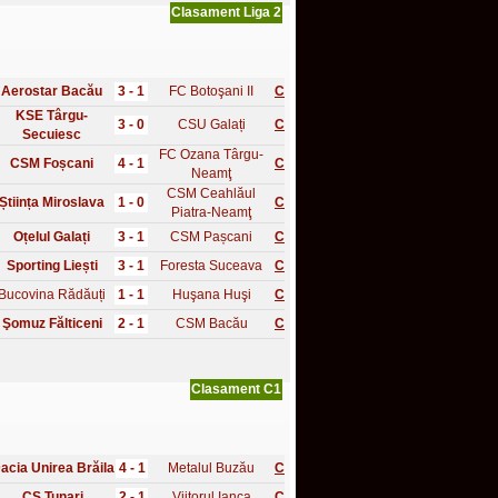
Clasament Liga 2
Aerostar Bacău
3 - 1
FC Botoşani II
C
KSE Târgu-
3 - 0
CSU Galați
C
Secuiesc
FC Ozana Târgu-
CSM Foșcani
4 - 1
C
Neamţ
CSM Ceahlăul
Știința Miroslava
1 - 0
C
Piatra-Neamţ
Oțelul Galați
3 - 1
CSM Pașcani
C
Sporting Liești
3 - 1
Foresta Suceava
C
Bucovina Rădăuți
1 - 1
Huşana Huşi
C
Şomuz Fălticeni
2 - 1
CSM Bacău
C
Clasament C1
acia Unirea Brăila
4 - 1
Metalul Buzău
C
CS Tunari
2 - 1
Viitorul Ianca
C