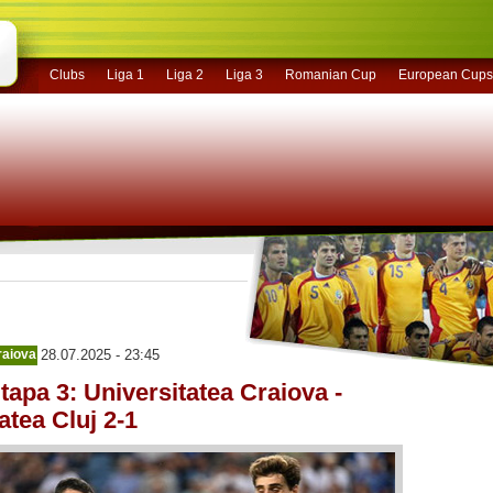
Clubs
Liga 1
Liga 2
Liga 3
Romanian Cup
European Cups
raiova
28.07.2025 - 23:45
Etapa 3: Universitatea Craiova -
atea Cluj 2-1