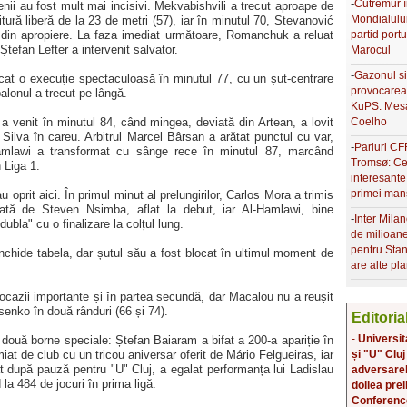
-
Cutremur î
nii au fost mult mai incisivi. Mekvabishvili a trecut aproape de
Mondialulu
itură liberă de la 23 de metri (57), iar în minutul 70, Stevanović
partid port
ă din apropiere. La faza imediat următoare, Romanchuk a reluat
Ștefan Lefter a intervenit salvator.
Marocul
-
Gazonul si
cat o execuție spectaculoasă în minutul 77, cu un șut-centrare
provocarea 
balonul a trecut pe lângă.
KuPS. Mesaj
Coelho
 venit în minutul 84, când mingea, deviată din Artean, a lovit
l Silva în careu. Arbitrul Marcel Bârsan a arătat punctul cu var,
-
Pariuri CF
amlawi a transformat cu sânge rece în minutul 87, marcând
Tromsø: Ce
 Liga 1.
interesante
primei man
u oprit aici. În primul minut al prelungirilor, Carlos Mora a trimis
ată de Steven Nsimba, aflat la debut, iar Al-Hamlawi, bine
-
Inter Milan
"dubla" cu o finalizare la colțul lung.
de milioan
pentru Stan
chide tabela, dar șutul său a fost blocat în ultimul moment de
are alte pla
 ocazii importante și în partea secundă, dar Macalou nu a reușit
Isenko în două rânduri (66 și 74).
Editoria
-
Universit
 două borne speciale: Ștefan Baiaram a bifat a 200-a apariție în
și "U" Cluj
miat de club cu un tricou aniversar oferit de Mário Felgueiras, iar
at după pauză pentru "U" Cluj, a egalat performanța lui Ladislau
adversarele
la 484 de jocuri în prima ligă.
doilea prel
Conferenc