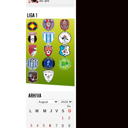
46 ani
L
M
M
J
V
S
D
1
2
3
4
5
6
7
8
9