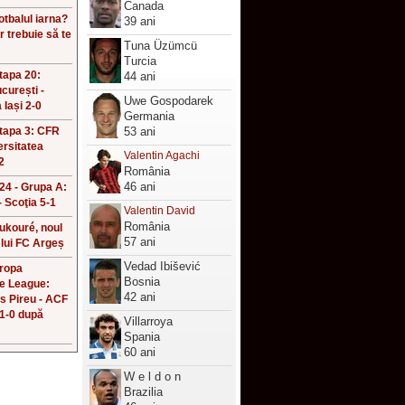
Canada
fotbalul iarna?
39 ani
r trebuie să te
Tuna Üzümcü
!
Turcia
Etapa 20:
44 ani
curești -
Uwe Gospodarek
 Iași 2-0
Germania
Etapa 3: CFR
53 ani
ersitatea
Valentin Agachi
2
România
46 ani
4 - Grupa A:
 Scoţia 5-1
Valentin David
România
ukouré, noul
57 ani
 lui FC Argeș
Vedad Ibišević
uropa
Bosnia
e League:
42 ani
s Pireu - ACF
 1-0 după
Villarroya
Spania
60 ani
W e l d o n
Brazilia