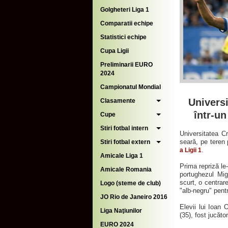
Golgheteri Liga 1
Comparatii echipe
Statistici echipe
Cupa Ligii
Preliminarii EURO
2024
Campionatul Mondial
Universi
Clasamente
într-un
Cupe
Stiri fotbal intern
Universitatea Cr
seară, pe teren 
Stiri fotbal extern
.
a Ligii 1
Amicale Liga 1
Prima repriză le-
Amicale Romania
portughezul Mig
scurt, o centrare
Logo (steme de club)
"alb-negru" pent
JO Rio de Janeiro 2016
Elevii lui Ioan
Liga Naţiunilor
(35), fost jucăto
EURO 2024