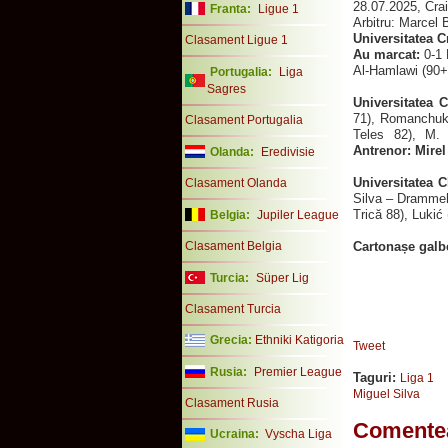
28.07.2025, Cra
Franta:
Ligue 1
Arbitru: Marcel 
Universitatea C
Clasament Ligue 1
Au marcat:
0-1 
Al-Hamlawi (90+
Portugalia:
Liga
Sagres
Universitatea C
71), Romanchuk 
Clasament Portugalia
Teles 82), M.
Antrenor: Mirel
Olanda:
Eredivisie
Universitatea C
Clasament Olanda
Silva – Drammeh
Trică 88), Lukić
Belgia:
Jupiler League
Clasament Belgia
Cartonașe galb
Turcia:
Süper Lig
Clasament Turcia
Grecia:
Ethniki Katigoria
Tweet
Rusia:
Premier League
Taguri:
Liga 1
Miguel Silva
Clasament Rusia
Comente
Ucraina:
Vyscha Liga